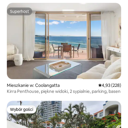
Superhost
Superhost
Mieszkanie w: Coolangatta
Średnia ocena: 
4,93 (228)
Kirra Penthouse, piękne widoki, 2 sypialnie, parking, basen
Wybór gości
Wybór gości