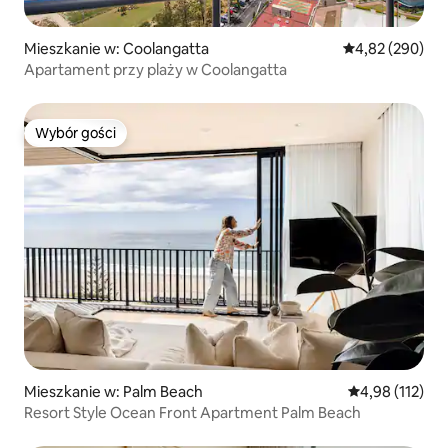
Mieszkanie w: Coolangatta
Średnia ocena: 
4,82 (290)
Apartament przy plaży w Coolangatta
Wybór gości
Wybór gości
Mieszkanie w: Palm Beach
Średnia ocena: 
4,98 (112)
Resort Style Ocean Front Apartment Palm Beach