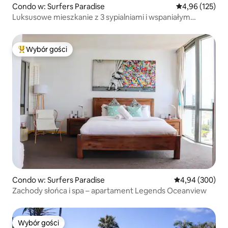
Condo w: Surfers Paradise
Średnia ocena: 
4,96 (125)
Luksusowe mieszkanie z 3 sypialniami i wspaniałym
widokiem na ocean
Wybór gości
Najpopularniejsze z kategorii Wybór gości
Condo w: Surfers Paradise
Średnia ocena: 4
4,94 (300)
Zachody słońca i spa – apartament Legends Oceanview
Wybór gości
Wybór gości