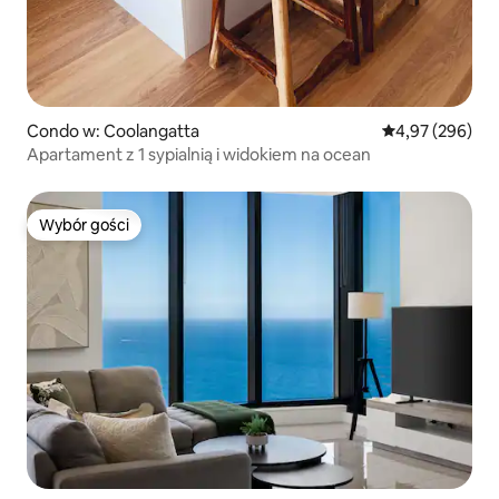
Condo w: Coolangatta
Średnia ocena: 
4,97 (296)
Apartament z 1 sypialnią i widokiem na ocean
Wybór gości
Wybór gości