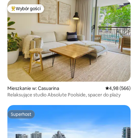
Wybór gości
Najpopularniejsze z kategorii Wybór gości
Mieszkanie w: Casuarina
Średnia ocena: 4
4,98 (566)
Relaksujące studio Absolute Poolside, spacer do plaży
Superhost
Superhost