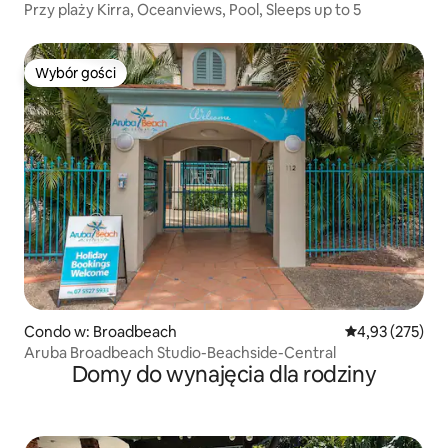
Przy plaży Kirra, Oceanviews, Pool, Sleeps up to 5
Wybór gości
Wybór gości
Condo w: Broadbeach
Średnia ocena: 
4,93 (275)
Aruba Broadbeach Studio-Beachside-Central
Domy do wynajęcia dla rodziny