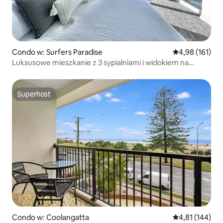
Condo w: Surfers Paradise
Średnia ocena: 
4,98 (161)
Luksusowe mieszkanie z 3 sypialniami i widokiem na
ocean, z basenami i spa
Superhost
Superhost
Condo w: Coolangatta
Średnia ocena: 
4,81 (144)