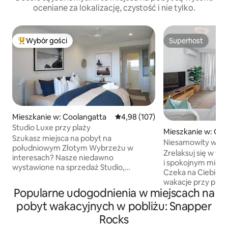
oceniane za lokalizację, czystość i nie tylko.
Wybór gości
Superhost
Najpopularniejsze z kategorii Wybór gości
Superhost
Mieszkanie w: Coolangatta
Średnia ocena: 4,98 na 5, liczba 
4,98 (107)
Studio Luxe przy plaży
Mieszkanie w: Coo
Szukasz miejsca na pobyt na
Niesamowity widok 
południowym Złotym Wybrzeżu w
lokalizacja Kirra
Zrelaksuj się w t
interesach? Nasze niedawno
i spokojnym miejs
wystawione na sprzedaż Studio,
Czeka na Ciebie n
naprzeciwko pięknej plaży Kirra na Gold
wakacje przy plaży
Coast, to idealny wybór dla osób
Popularne udogodnienia w miejscach na
Gardens. Ten apa
podróżujących służbowo lub samotnie!
sypialniami oferuj
pobyt wakacyjnych w pobliżu: Snapper
Oferowane miejsce położone jest
ocean, od białych 
w pobliżu centrum, niedaleko przebiega
Rocks
słynną panoramę S
autostrada, a w okolicy są restauracje