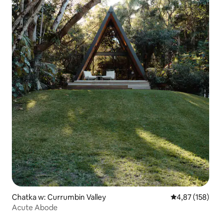
Chatka w: Currumbin Valley
Średnia ocena: 
4,87 (158)
Acute Abode