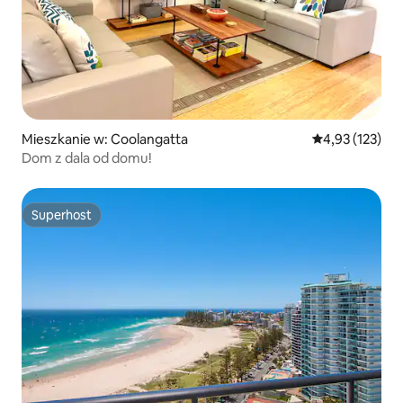
Mieszkanie w: Coolangatta
Średnia ocena: 
4,93 (123)
Dom z dala od domu!
Superhost
Superhost