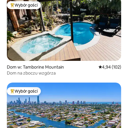
Wybór gości
Najpopularniejsze z kategorii Wybór gości
Dom w: Tamborine Mountain
Średnia ocena: 
4,94 (102)
Dom na zboczu wzgórza
Wybór gości
Najpopularniejsze z kategorii Wybór gości