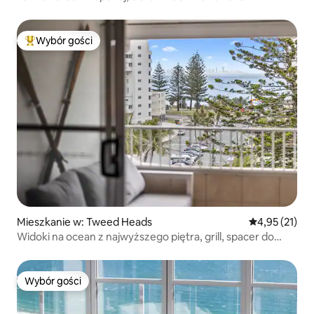
Wybór gości
Najpopularniejsze z kategorii Wybór gości
Mieszkanie w: Tweed Heads
Średnia ocena:
4,95 (21)
Widoki na ocean z najwyższego piętra, grill, spacer do
Snapper Rocks
Wybór gości
Wybór gości