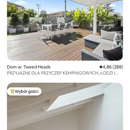
Dom w: Tweed Heads
Średnia ocena: 4
4,86 (288)
PRZYJAZNE DLA PRZYCZEP KEMPINGOWYCH, ŁODZI I
ZWIERZĄT – TUŻ PRZY GRANICY
Wybór gości
Najpopularniejsze z kategorii Wybór gości