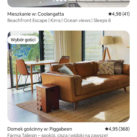
Mieszkanie w: Coolangatta
Średnia ocena:
4,98 (41)
Beachfront Escape | Kirra | Ocean views | Sleeps 6
Wybór gości
Wybór gości
Domek gościnny w: Piggabeen
Średnia ocena: 
4,95 (368)
Farma Taliesin – spokój, cisza i widoki na zawsze!