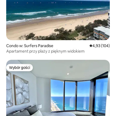
Condo w: Surfers Paradise
Średnia ocena: 
4,93 (104)
Apartament przy plaży z pięknym widokiem
Wybór gości
Wybór gości