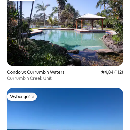
Condo w: Currumbin Waters
Średnia ocena: 
4,84 (112)
Currumbin Creek Unit
Wybór gości
Wybór gości