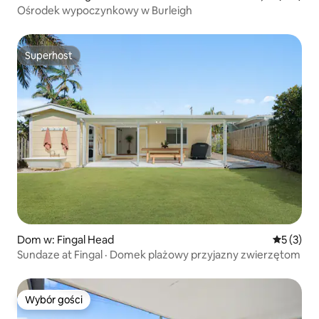
Ośrodek wypoczynkowy w Burleigh
Superhost
Superhost
Dom w: Fingal Head
Średnia oc
5 (3)
Sundaze at Fingal · Domek plażowy przyjazny zwierzętom
Wybór gości
Wybór gości