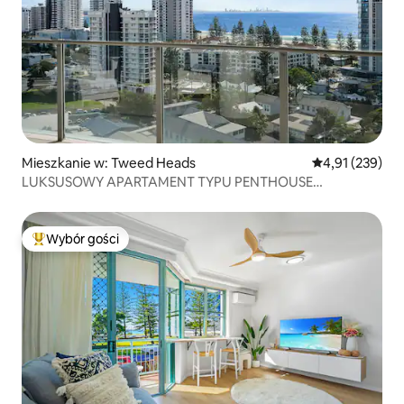
Mieszkanie w: Tweed Heads
Średnia ocena: 
4,91 (239)
LUKSUSOWY APARTAMENT TYPU PENTHOUSE
Z 3 SYPIALNIAMI I WIDOKIEM NA OCEAN
Wybór gości
Najpopularniejsze z kategorii Wybór gości