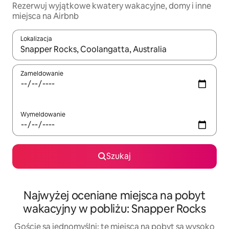
Rezerwuj wyjątkowe kwatery wakacyjne, domy i inne
miejsca na Airbnb
Lokalizacja
Gdy wyniki będą dostępne, możesz poruszać się po nich za pom
Zameldowanie
Wymeldowanie
Szukaj
Najwyżej oceniane miejsca na pobyt
wakacyjny w pobliżu: Snapper Rocks
Goście są jednomyślni: te miejsca na pobyt są wysoko