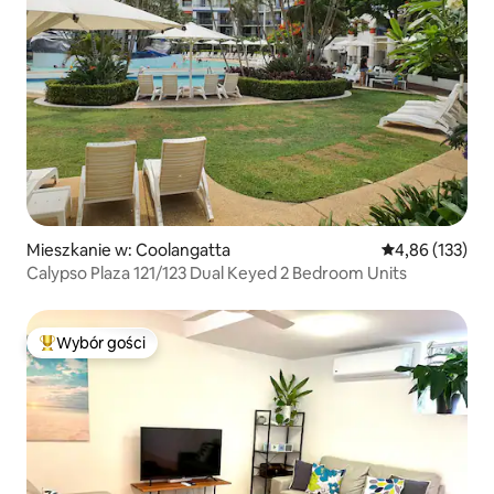
Mieszkanie w: Coolangatta
Średnia ocena: 
4,86 (133)
Calypso Plaza 121/123 Dual Keyed 2 Bedroom Units
Wybór gości
Najpopularniejsze z kategorii Wybór gości