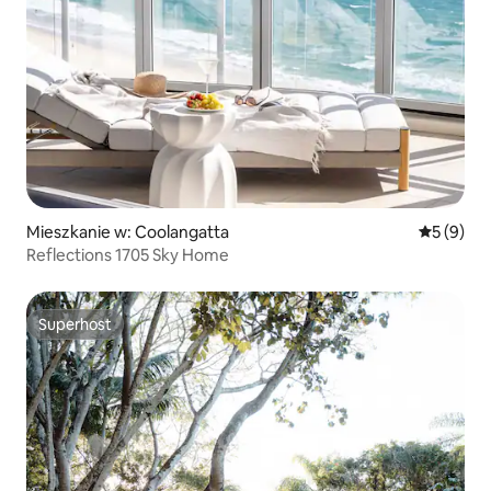
Mieszkanie w: Coolangatta
Średnia oc
5 (9)
Reflections 1705 Sky Home
Superhost
Superhost