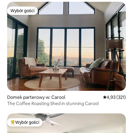
Wybór gości
Wybór gości
Domek parterowy w: Carool
Średnia ocena: 
4,93 (321)
The Coffee Roasting Shed in stunning Carool
Wybór gości
Najpopularniejsze z kategorii Wybór gości