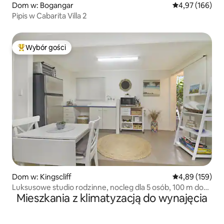
Dom w: Bogangar
Średnia ocena: 
4,97 (166)
Pipis w Cabarita Villa 2
Wybór gości
Najpopularniejsze z kategorii Wybór gości
Dom w: Kingscliff
Średnia ocena: 
4,89 (159)
Luksusowe studio rodzinne, nocleg dla 5 osób, 100 m do
Mieszkania z klimatyzacją do wynajęcia
plaży