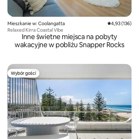
Mieszkanie w: Coolangatta
Średnia ocena: 
4,93 (136)
Relaxed Kirra Coastal Vibe
Inne świetne miejsca na pobyty
wakacyjne w pobliżu Snapper Rocks
Wybór gości
Wybór gości