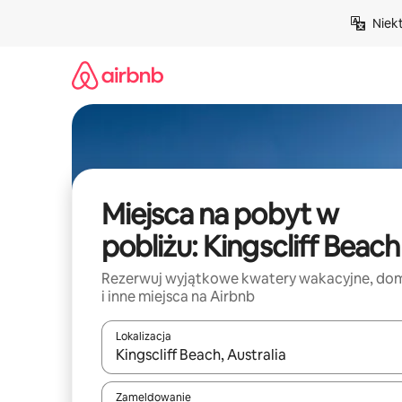
Przejdź
Niek
do
treści
Miejsca na pobyt w
pobliżu: Kingscliff Beach
Rezerwuj wyjątkowe kwatery wakacyjne, do
i inne miejsca na Airbnb
Lokalizacja
Gdy wyniki będą dostępne, możesz poruszać się p
Zameldowanie