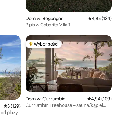
Dom w: Bogangar
Średnia ocena: 4,95 na 5
4,95 (134)
Pipis w Cabarita Villa 1
Wybór gości
Wybór gości
Najpopularniejsze z kategorii Wybór gości
Dom w: Currumbin
Średnia ocena: 4,94 na 5
4,94 (109)
Currumbin Treehouse – sauna/kąpiel
Średnia ocena: 5 na 5, liczba recenzji: 129
5 (129)
lodowa/pływanie/basen
od plaży
a