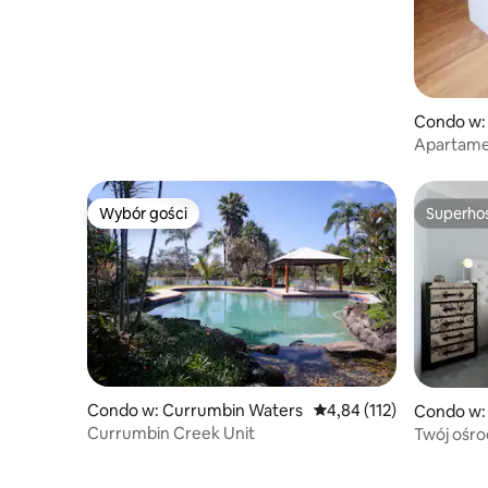
Condo w:
Apartamen
ocean
Wybór gości
Superho
Wybór gości
Superho
Condo w: Currumbin Waters
Średnia ocena: 4,84 na 5
4,84 (112)
Condo w: 
Currumbin Creek Unit
Twój ośr
Paradise