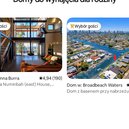
ości
Wybór gości
ości
Najpopularniejsze z kategorii 
, liczba recenzji: 102
nna Burra
Średnia ocena: 4,94 na 5, liczba recenzji: 190
4,94 (190)
a Numinbah (east) House,
Dom w: Broadbeach Waters
Ś
n NP.
Dom z basenem przy nabrzeżu
Coast