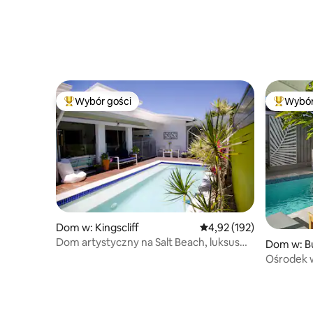
Wybór gości
Wybór
Najpopularniejsze z kategorii Wybór gości
Najpopul
Dom w: Kingscliff
Średnia ocena: 4,92 na 5
4,92 (192)
Dom artystyczny na Salt Beach, luksus
Dom w: Bu
spotyka się ze stylem życia
Ośrodek 