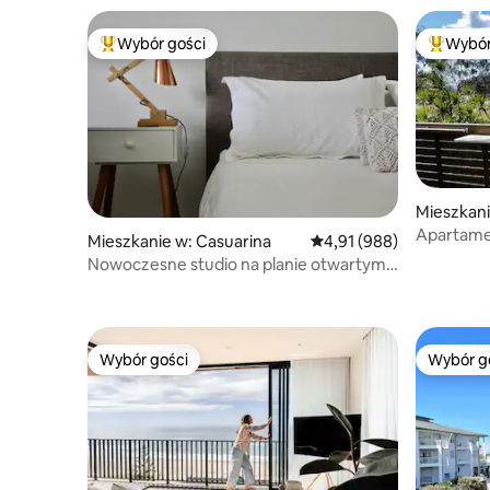
Wybór gości
Wybór
Najpopularniejsze z kategorii Wybór gości
Najpopul
Mieszkani
h
Apartame
Mieszkanie w: Casuarina
Średnia ocena: 4,91 na 5
4,91 (988)
Oceanem
Nowoczesne studio na planie otwartym
przy plaży
Wybór gości
Wybór g
Wybór gości
Wybór g