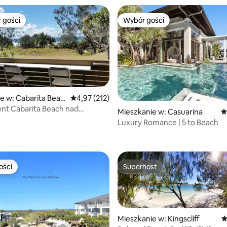
 gości
Wybór gości
arniejsze z kategorii Wybór gości
Wybór gości
e w: Cabarita Beac
Średnia ocena: 4,97 na 5, liczba recenzji: 212
4,97 (212)
nt Cabarita Beach nad
, liczba recenzji: 988
Mieszkanie w: Casuarina
Ś
 Spokojnym
Luxury Romance | 5 to Beach
ości
Superhost
ości
Superhost
Mieszkanie w: Kingscliff
Ś