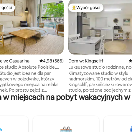
 gości
Wybór gości
arniejsze z kategorii Wybór gości
Najpopularniejsze z kategorii 
, liczba recenzji: 281
e w: Casuarina
Średnia ocena: 4,98 na 5, liczba recenzji: 566
4,98 (566)
Dom w: Kingscliff
Ś
ce studio Absolute Poolside,
Luksusowe studio rodzinne, noc
 plaży
osób, 100 m do plaży
tudio jest idealne dla par
Klimatyzowane studio w stylu
jących w pojedynkę, którzy
nadmorskim, 100 metrów od pl
yjątkowego miejsca na relaks
Kingscliff, parki/ścieżki rower
nek. Po prostu zejdź z
studio, położone pod jednym z
 w miejscach na pobyt wakacyjnych w po
o balkonu, aby cieszyć się
pięknych drzew plumerii przy Ki
nętrzną wanną z
Lane, znajduje się z dala od gł
ażem, wspaniałymi basenami i
domu, ma oddzielne wejście i je
ymi ogrodami wspaniałego
usytuowane w cichej, prywatnej
o kurortu Santai
Jest nieskazitelnie czyste i pięk
nego Bali w Casuarina w Nowej
urządzone, z Wi-Fi, telewizor
Studio jest jednym
TV, wygodnymi łóżkami i poście