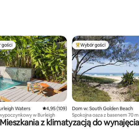
 gości
Wybór gości
arniejsze z kategorii Wybór gości
Najpopularniejsze z kategorii 
, liczba recenzji: 192
rleigh Waters
Średnia ocena: 4,95 na 5, liczba recenzji: 109
4,95 (109)
Dom w: South Golden Beach
wypoczynkowy w Burleigh
Spokojna oaza z basenem 70 m 
Mieszkania z klimatyzacją do wynajęci