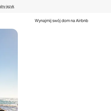
lny język
Wynajmij swój dom na Airbnb
e za pomocą gestów dotykowych lub przesuwania.