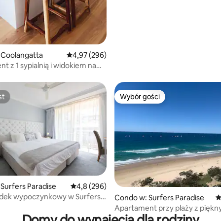
 Coolangatta
Średnia ocena: 4,97 na 5, liczba recenzji: 296
4,97 (296)
t z 1 sypialnią i widokiem na
st
Wybór gości
st
Wybór gości
, liczba recenzji: 112
Surfers Paradise
Średnia ocena: 4,8 na 5, liczba recenzji: 296
4,8 (296)
odek wypoczynkowy w Surfers
Condo w: Surfers Paradise
Ś
Apartament przy plaży z pięk
Domy do wynajęcia dla rodziny
widokiem