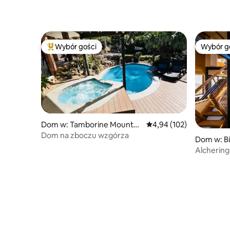
Wybór gości
Wybór g
Najpopularniejsze z kategorii Wybór gości
Wybór g
Dom w: Tamborine Mountai
Średnia ocena: 4,94 na 5
4,94 (102)
n
Dom na zboczu wzgórza
Dom w: Bi
Alchering
Lamingto