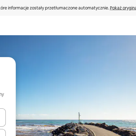
tóre informacje zostały przetłumaczone automatycznie. 
Pokaż orygina
my
o nich za pomocą klawiszy strzałek w górę i w dół lub przeglądać j