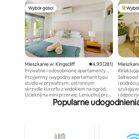
Wybór gości
Wybór
Wybór gości
Najpopul
Mieszkanie w: Kingscliff
Średnia ocena: 4,93 na 5
4,93 (281)
Mieszkani
Prywatne i odosobnione apartamenty
Relaksują
typu studio przy plaży
spacer do
Przyjemny i wygodny apartament typu
Saltwood S
studio w prywatnym, ustronnym
i podróżu
skrzydle kurortu z widokiem na ogród.
szukają w
Ucieknij na mini przerwę. Leniuchuj przy
i odpoczy
Popularne udogodnienia
basenie i delektuj się jedzeniem na
prywatneg
świeżym powietrzu przez cały rok lub
dużą zew
spaceruj po dziewiczych plażach i zjedz
hydromas
kolację w lokalnych kawiarniach i
tropikaln
restauracjach. Ośrodek posiada
butikoweg
strzeżony parking, kort tenisowy,
inspirowa
siłownię, ogrody krajobrazowe,
Południowej Walii. 