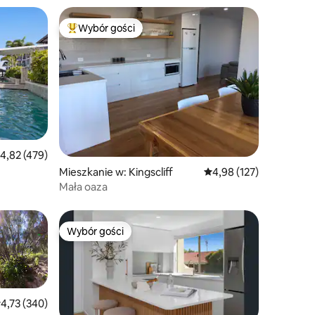
Wybór gości
Najpopularniejsze z kategorii Wybór gości
rednia ocena: 4,82 na 5, liczba recenzji: 479
4,82 (479)
Mieszkanie w: Kingscliff
Średnia ocena: 4,98 na 5
4,98 (127)
Mała oaza
Wybór gości
Wybór gości
rednia ocena: 4,73 na 5, liczba recenzji: 340
4,73 (340)