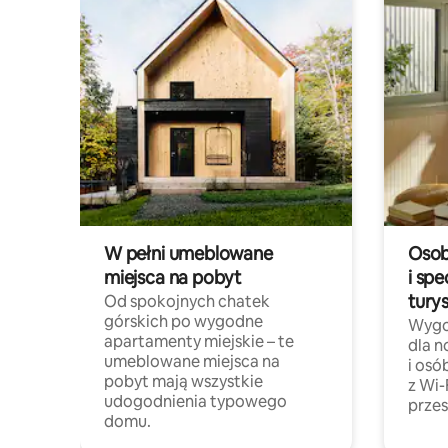
W pełni umeblowane
Osob
miejsca na pobyt
i spe
tury
Od spokojnych chatek
górskich po wygodne
Wygo
apartamenty miejskie – te
dla 
umeblowane miejsca na
i osó
pobyt mają wszystkie
z Wi-
udogodnienia typowego
przes
domu.