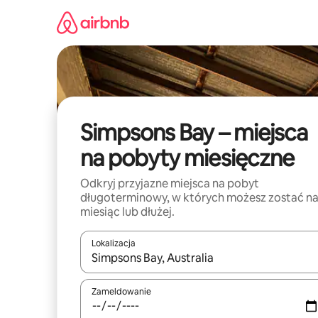
Przejdź
do
treści
Simpsons Bay – miejsca
na pobyty miesięczne
Odkryj przyjazne miejsca na pobyt
długoterminowy, w których możesz zostać n
miesiąc lub dłużej.
Lokalizacja
Gdy wyniki będą dostępne, możesz poruszać się p
Zameldowanie