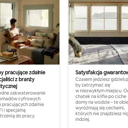
y pracujące zdalnie
Satysfakcja gwaranto
cjaliści z branży
Czasem jedziesz gdzieś p
by zatrzymać się
stycznej
w niezwykłym miejscu. O
dne zakwaterowanie
chatek na klifie po ciche
nomadów cyfrowych
domy na wodzie – te obi
b pracujących zdalnie
wyróżniają się cechami,
Fi i specjalną
których nie znajdziesz ni
trzenią do pracy.
indziej.