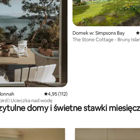
Domek w: Simpsons Bay
Ś
The Stone Cottage - Bruny Isla
, liczba recenzji: 510
lonnah
Średnia ocena: 4,95 na 5, liczba recenzji: 112
4,95 (112)
ird | Ucieczka nad wodę
zytulne domy i świetne stawki miesięc