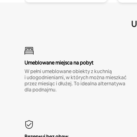
U
Umeblowane miejsca na pobyt
W pełni umeblowane obiekty z kuchnią
i udogodnieniami, w których można mieszkać
przez miesiąc i dłużej. To idealna alternatywa
dla podnajmu.
Rezerwuj bez obaw