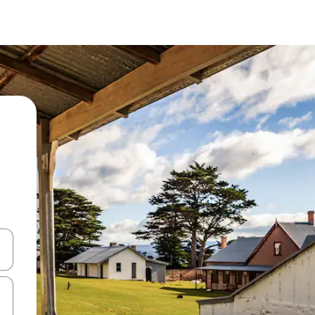
a
o nich za pomocą klawiszy strzałek w górę i w dół lub przeglądać j