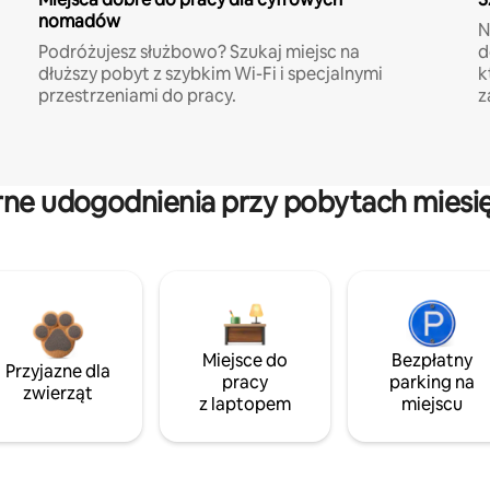
nomadów
N
Podróżujesz służbowo? Szukaj miejsc na
d
dłuższy pobyt z szybkim Wi-Fi i specjalnymi
k
przestrzeniami do pracy.
z
rne udogodnienia przy pobytach miesi
Miejsce do
Bezpłatny
Przyjazne dla
pracy
parking na
zwierząt
z laptopem
miejscu