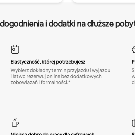
dogodnienia i dodatki na dłuższe poby
Elastyczność, której potrzebujesz
P
Wybierz dokładny termin przyjazdu i wyjazdu
S
i łatwo rezerwuj online bez dodatkowych
w
zobowiązań i formalności.*
d
Miejsca dobre do pracy dla cyfrowych
S