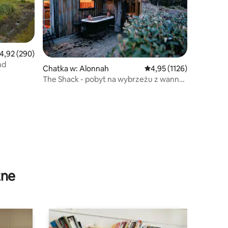
rednia ocena: 4,92 na 5, liczba recenzji: 290
4,92 (290)
nd
Chatka w: Alonnah
Średnia ocena: 4,95 na 5,
4,95 (1126)
The Shack - pobyt na wybrzeżu z wanną
na świeżym powietrzu
zne