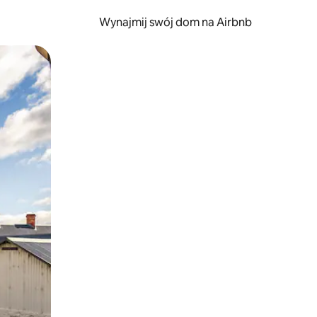
Wynajmij swój dom na Airbnb
e za pomocą gestów dotykowych lub przesuwania.