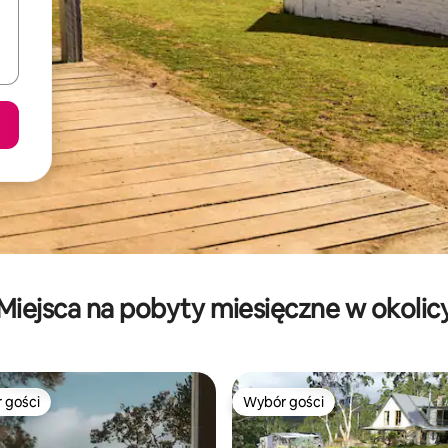
Miejsca na pobyty miesięczne w okolic
 gości
Wybór gości
arniejsze z kategorii Wybór gości
Wybór gości