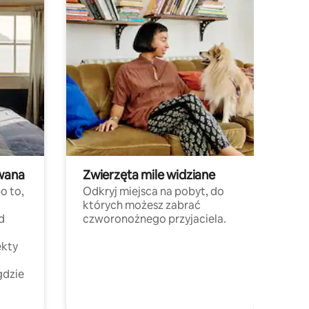
wana
Zwierzęta mile widziane
o to,
Odkryj miejsca na pobyt, do
których możesz zabrać
d
czworonożnego przyjaciela.
ekty
gdzie