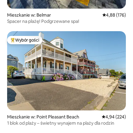
Mieszkanie w: Belmar
Średnia ocena: 
4,88 (176)
Spacer na plażę! Podgrzewane spa!
Wybór gości
Najpopularniejsze z kategorii Wybór gości
Mieszkanie w: Point Pleasant Beach
Średnia ocena: 
4,94 (224)
1 blok od plaży – świetny wynajem na plaży dla rodzin