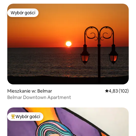
Wybór gości
Wybór gości
Mieszkanie w: Belmar
Średnia ocena: 
4,83 (102)
Belmar Downtown Apartment
Wybór gości
Najpopularniejsze z kategorii Wybór gości