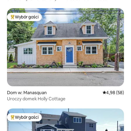
Wybór gości
Najpopularniejsze z kategorii Wybór gości
Dom w: Manasquan
Średnia ocena:
4,98 (58)
Uroczy domek Holly Cottage
Wybór gości
Najpopularniejsze z kategorii Wybór gości