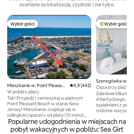
oceniane za lokalizację, czystość i nie tylko.
Wybór gości
Wybór gości
Wybór gości
Najpopularniejsze
Szeregówka w: M
Mieszkanie w: Point Pleasant
Średnia ocena: 4,9 na 5, liczba 
4,9 (442)
Oaza przy plaży – 
Beach
W pobliżu plaży
Zaledwie kilka kr
Tak! Przyjedź i zamieszkaj w pięknym
Atlantyckiego, te
Point Pleasant Beach w stanie New
sypialniami z pew
Jersey! Mieszkanie znajduje się w
rodzinie wszystko
odległości spaceru od plaży (10 minut
aby cieszyć się wa
Popularne udogodnienia w miejscach na
pieszo). Przejdź do restauracji typu
Oferując dwie sypi
„z łodzi na talerz” tuż przy naszej ulicy.
łazienki to idealne
pobyt wakacyjnych w pobliżu: Sea Girt
Mieszkanie jest czyste, wygodne
rodziny lub małej grupy. Leżaki, grill i