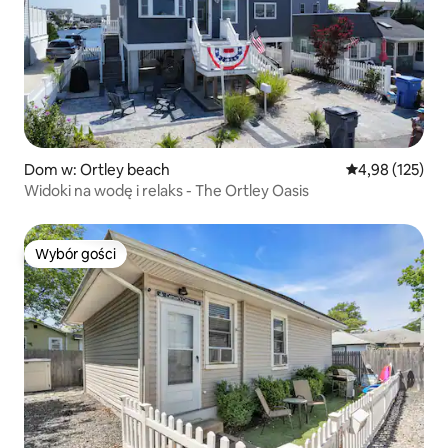
Dom w: Ortley beach
Średnia ocena: 
4,98 (125)
Widoki na wodę i relaks - The Ortley Oasis
Wybór gości
Wybór gości