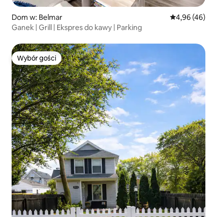
Dom w: Belmar
Średnia ocena:
4,96 (46)
Ganek | Grill | Ekspres do kawy | Parking
Wybór gości
Wybór gości