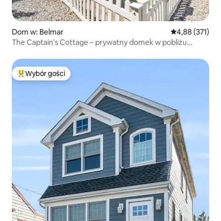
Dom w: Belmar
Średnia ocena: 
4,88 (371)
The Captain's Cottage – prywatny domek w pobliżu
przystani Belmar
Wybór gości
Najpopularniejsze z kategorii Wybór gości