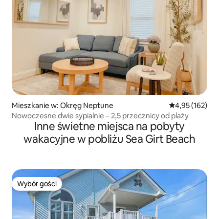
Mieszkanie w: Okręg Neptune
Średnia ocena: 
4,95 (162)
Nowoczesne dwie sypialnie – 2,5 przecznicy od plaży
Inne świetne miejsca na pobyty
wakacyjne w pobliżu Sea Girt Beach
Wybór gości
Wybór gości