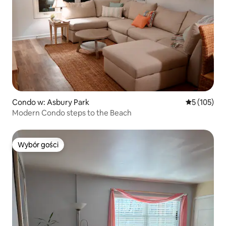
Condo w: Asbury Park
Średnia ocen
5 (105)
Modern Condo steps to the Beach
Wybór gości
Wybór gości