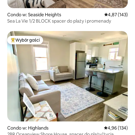
Condo w: Seaside Heights
Średnia ocena: 
4,87 (143)
Sea La Vie 1/2 BLOCK spacer do plaży i promenady
Wybór gości
Najpopularniejsze z kategorii Wybór gości
Condo w: Highlands
Średnia ocena: 
4,96 (134)
2BR Oceanview Shore House, spacer do plaży/życia