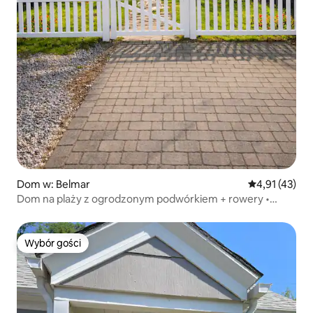
Dom w: Belmar
Średnia ocena:
4,91 (43)
Dom na plaży z ogrodzonym podwórkiem + rowery •
Spacer na plażę
Wybór gości
Wybór gości