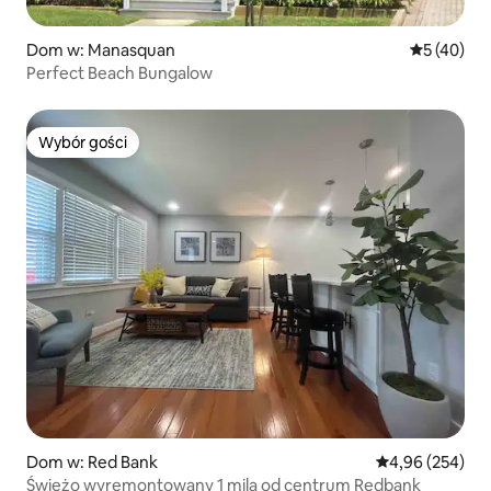
Dom w: Manasquan
Średnia oce
5 (40)
Perfect Beach Bungalow
Wybór gości
Wybór gości
Dom w: Red Bank
Średnia ocena: 
4,96 (254)
Świeżo wyremontowany 1 mila od centrum Redbank