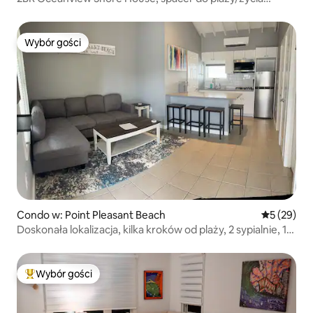
nocnego
Wybór gości
Wybór gości
Condo w: Point Pleasant Beach
Średnia oce
5 (29)
Doskonała lokalizacja, kilka kroków od plaży, 2 sypialnie, 1
łazienka, parking
Wybór gości
Najpopularniejsze z kategorii Wybór gości