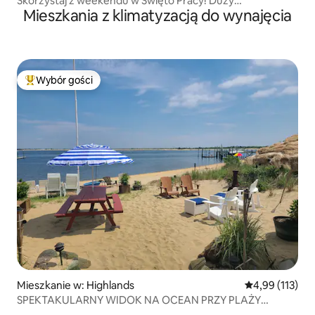
Skorzystaj z weekendu w Święto Pracy! Duży
Mieszkania z klimatyzacją do wynajęcia
podgrzewany basen i spa
Wybór gości
Najpopularniejsze z kategorii Wybór gości
Mieszkanie w: Highlands
Średnia ocena: 
4,99 (113)
SPEKTAKULARNY WIDOK NA OCEAN PRZY PLAŻY
ODNOWIONY 2BR