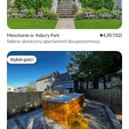
Mieszkanie w: Asbury Park
Średnia ocena: 
4,95 (102)
Sabina: słoneczny apartament dwupoziomowy
Wybór gości
Wybór gości