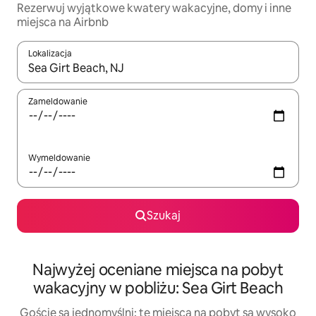
Rezerwuj wyjątkowe kwatery wakacyjne, domy i inne
miejsca na Airbnb
Lokalizacja
Gdy wyniki będą dostępne, możesz poruszać się po nich za pom
Zameldowanie
Wymeldowanie
Szukaj
Najwyżej oceniane miejsca na pobyt
wakacyjny w pobliżu: Sea Girt Beach
Goście są jednomyślni: te miejsca na pobyt są wysoko