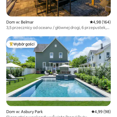
Dom w: Belmar
Średnia ocena: 
4,98 (164)
3,5 przecznicy od oceanu / głównej drogi, 6 przepustek,
grill, pościel
Wybór gości
Najpopularniejsze z kategorii Wybór gości
Dom w: Asbury Park
Średnia ocena:
4,99 (98)