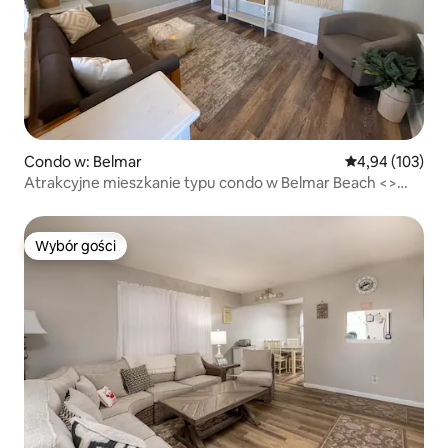
Condo w: Belmar
Średnia ocena: 
4,94 (103)
Atrakcyjne mieszkanie typu condo w Belmar Beach <>
Widok na ocean
Wybór gości
Wybór gości