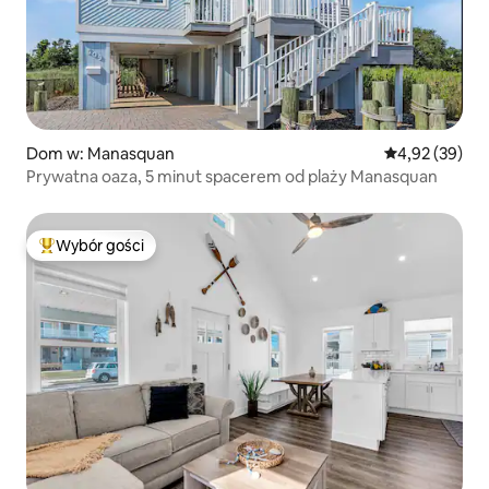
Dom w: Manasquan
Średnia ocena:
4,92 (39)
Prywatna oaza, 5 minut spacerem od plaży Manasquan
Wybór gości
Najpopularniejsze z kategorii Wybór gości