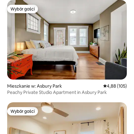
Wybór gości
Wybór gości
Mieszkanie w: Asbury Park
Średnia ocena: 
4,88 (105)
Peachy Private Studio Apartment in Asbury Park
Wybór gości
Wybór gości