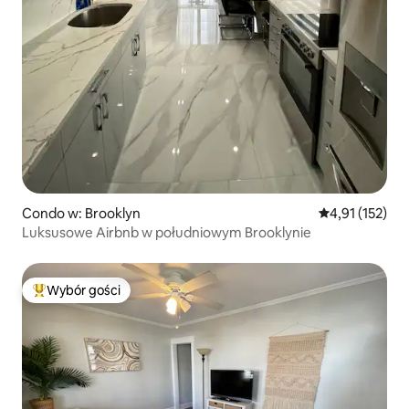
Condo w: Brooklyn
Średnia ocena: 
4,91 (152)
Luksusowe Airbnb w południowym Brooklynie
Wybór gości
Najpopularniejsze z kategorii Wybór gości