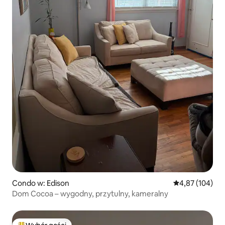
Condo w: Edison
Średnia ocena: 
4,87 (104)
Dom Cocoa – wygodny, przytulny, kameralny