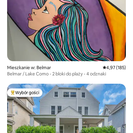
Mieszkanie w: Belmar
Średnia ocena: 
4,97 (185)
Belmar / Lake Como - 2 bloki do plaży - 4 odznaki
Wybór gości
Najpopularniejsze z kategorii Wybór gości