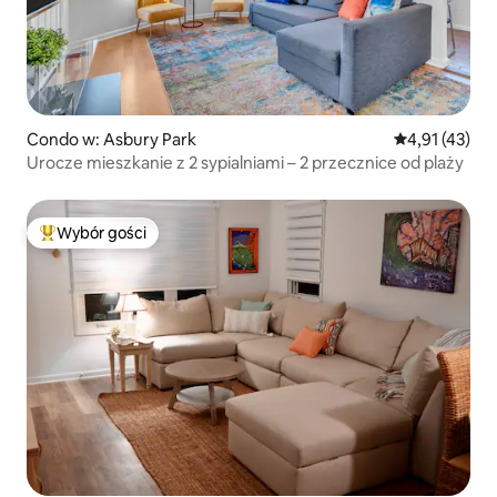
Condo w: Asbury Park
Średnia ocena:
4,91 (43)
Urocze mieszkanie z 2 sypialniami – 2 przecznice od plaży
Wybór gości
Najpopularniejsze z kategorii Wybór gości