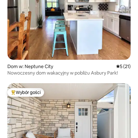
Dom w: Neptune City
Średnia oce
5 (21)
Nowoczesny dom wakacyjny w pobliżu Asbury Park!
Wybór gości
Najpopularniejsze z kategorii Wybór gości