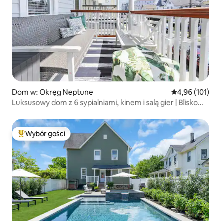
Dom w: Okręg Neptune
Średnia ocena: 
4,96 (101)
Luksusowy dom z 6 sypialniami, kinem i salą gier | Blisko
plaży
Wybór gości
Najpopularniejsze z kategorii Wybór gości