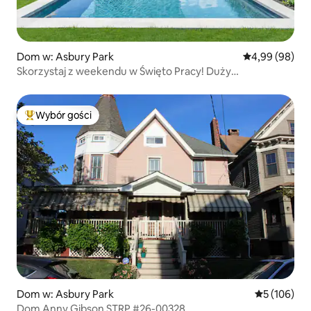
Dom w: Asbury Park
Średnia ocena:
4,99 (98)
Skorzystaj z weekendu w Święto Pracy! Duży
podgrzewany basen i spa
Wybór gości
Najpopularniejsze z kategorii Wybór gości
Dom w: Asbury Park
Średnia ocen
5 (106)
Dom Anny Gibson STRP #26-00328