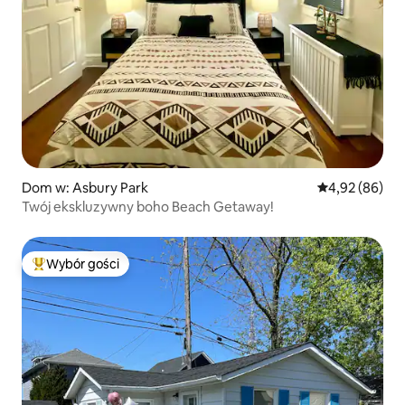
Dom w: Asbury Park
Średnia ocena:
4,92 (86)
Twój ekskluzywny boho Beach Getaway!
Wybór gości
Najpopularniejsze z kategorii Wybór gości