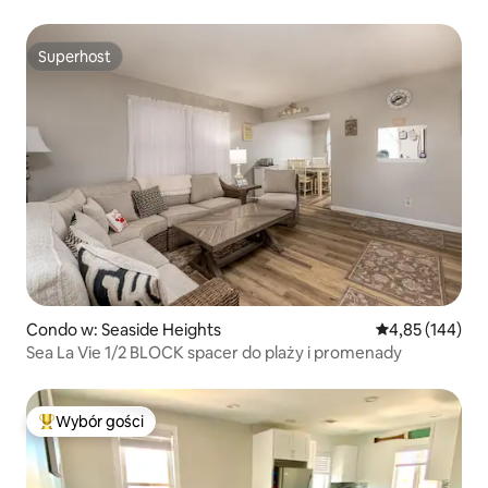
Widok na ocean
Superhost
Superhost
Condo w: Seaside Heights
Średnia ocena: 
4,85 (144)
Sea La Vie 1/2 BLOCK spacer do plaży i promenady
Wybór gości
Najpopularniejsze z kategorii Wybór gości