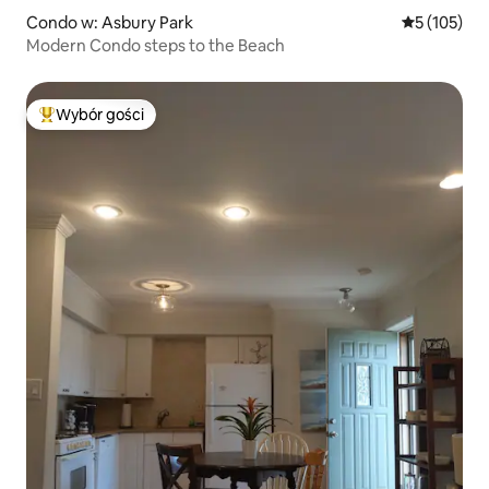
Condo w: Asbury Park
Średnia ocen
5 (105)
Modern Condo steps to the Beach
Wybór gości
Najpopularniejsze z kategorii Wybór gości