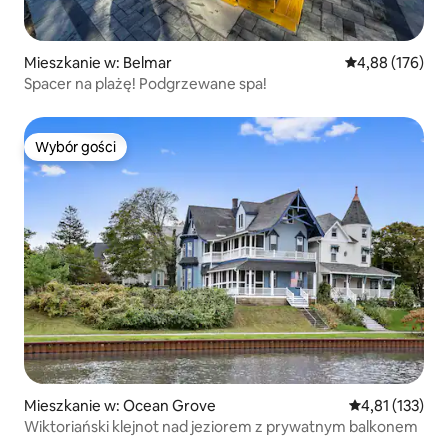
Mieszkanie w: Belmar
Średnia ocena: 
4,88 (176)
Spacer na plażę! Podgrzewane spa!
Wybór gości
Wybór gości
Mieszkanie w: Ocean Grove
Średnia ocena: 
4,81 (133)
Wiktoriański klejnot nad jeziorem z prywatnym balkonem