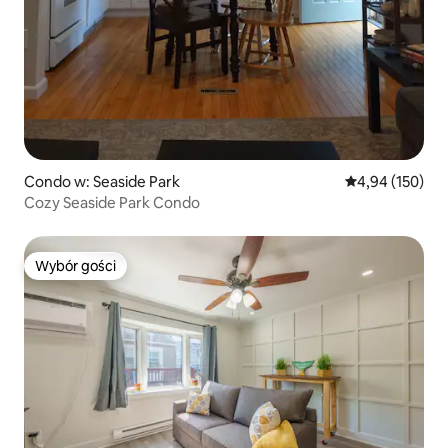
Condo w: Seaside Park
Średnia ocena: 
4,94 (150)
Cozy Seaside Park Condo
Wybór gości
Wybór gości