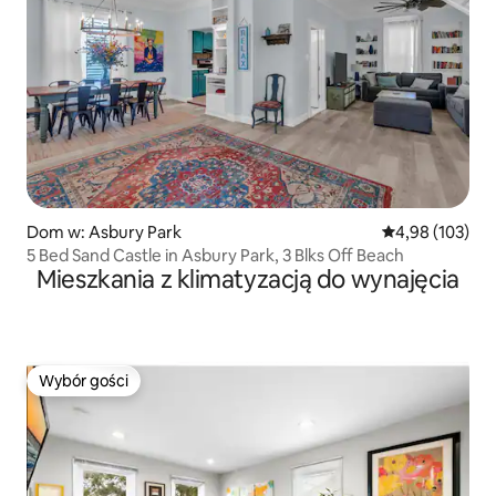
Dom w: Asbury Park
Średnia ocena: 
4,98 (103)
5 Bed Sand Castle in Asbury Park, 3 Blks Off Beach
Mieszkania z klimatyzacją do wynajęcia
Wybór gości
Wybór gości