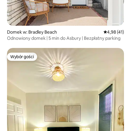
Domek w: Bradley Beach
Średnia ocena:
4,98 (41)
Odnowiony domek | 5 min do Asbury | Bezpłatny parking
Wybór gości
Wybór gości