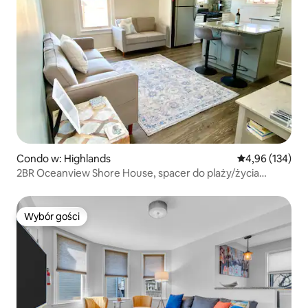
Condo w: Highlands
Średnia ocena: 
4,96 (134)
2BR Oceanview Shore House, spacer do plaży/życia
nocnego
Wybór gości
Wybór gości