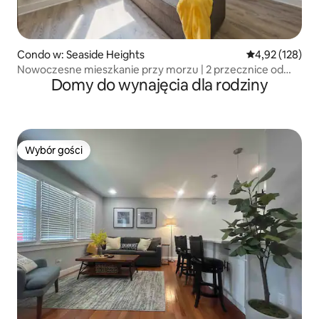
Condo w: Seaside Heights
Średnia ocena: 
4,92 (128)
Nowoczesne mieszkanie przy morzu | 2 przecznice od
Domy do wynajęcia dla rodziny
plaży + parking
Wybór gości
Wybór gości