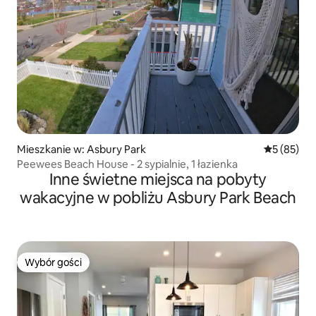
Mieszkanie w: Asbury Park
Średnia oce
5 (85)
Peewees Beach House - 2 sypialnie, 1 łazienka
Inne świetne miejsca na pobyty
wakacyjne w pobliżu Asbury Park Beach
Wybór gości
Wybór gości