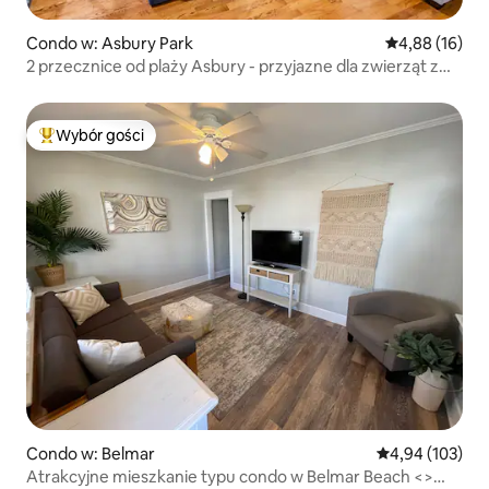
Condo w: Asbury Park
Średnia ocena:
4,88 (16)
2 przecznice od plaży Asbury - przyjazne dla zwierząt z
parkingiem!
Wybór gości
Najpopularniejsze z kategorii Wybór gości
Condo w: Belmar
Średnia ocena: 
4,94 (103)
Atrakcyjne mieszkanie typu condo w Belmar Beach <>