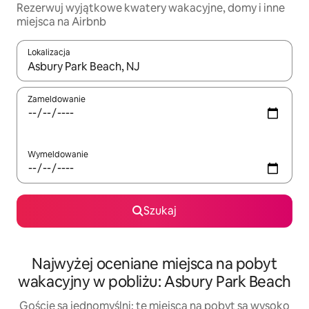
Rezerwuj wyjątkowe kwatery wakacyjne, domy i inne
miejsca na Airbnb
Lokalizacja
Gdy wyniki będą dostępne, możesz poruszać się po nich za pom
Zameldowanie
Wymeldowanie
Szukaj
Najwyżej oceniane miejsca na pobyt
wakacyjny w pobliżu: Asbury Park Beach
Goście są jednomyślni: te miejsca na pobyt są wysoko