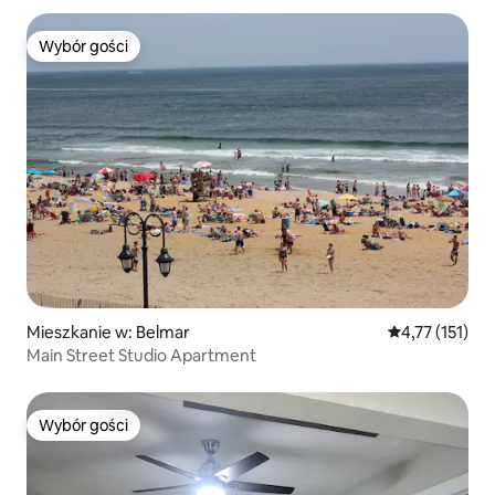
Wybór gości
Wybór gości
Mieszkanie w: Belmar
Średnia ocena: 
4,77 (151)
Main Street Studio Apartment
Wybór gości
Wybór gości