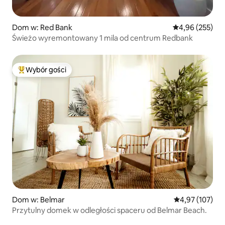
Dom w: Red Bank
Średnia ocena: 
4,96 (255)
Świeżo wyremontowany 1 mila od centrum Redbank
Wybór gości
Najpopularniejsze z kategorii Wybór gości
Dom w: Belmar
Średnia ocena: 
4,97 (107)
Przytulny domek w odległości spaceru od Belmar Beach.