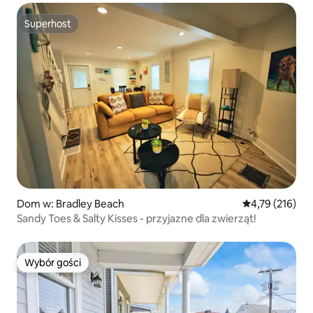
Superhost
Superhost
Dom w: Bradley Beach
Średnia ocena: 
4,79 (216)
Sandy Toes & Salty Kisses - przyjazne dla zwierząt!
Wybór gości
Wybór gości