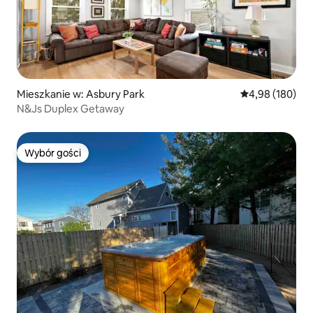
Mieszkanie w: Asbury Park
Średnia ocena: 
4,98 (180)
N&Js Duplex Getaway
Wybór gości
Wybór gości