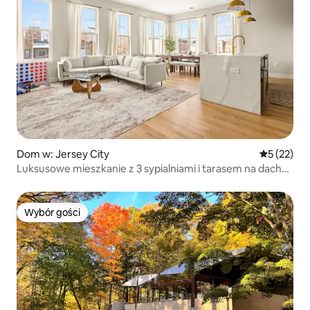
Dom w: Jersey City
Średnia oce
5 (22)
Luksusowe mieszkanie z 3 sypialniami i tarasem na dachu
+ łatwy dostęp do Nowego Jorku + lotnisko
Wybór gości
Wybór gości