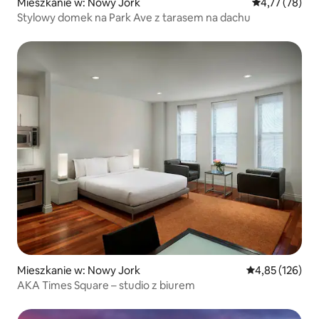
Mieszkanie w: Nowy Jork
Średnia ocena:
4,77 (78)
Stylowy domek na Park Ave z tarasem na dachu
Mieszkanie w: Nowy Jork
Średnia ocena: 
4,85 (126)
AKA Times Square – studio z biurem