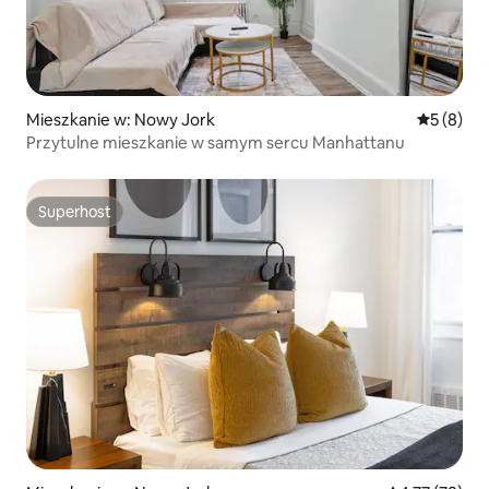
Mieszkanie w: Nowy Jork
Średnia oc
5 (8)
Przytulne mieszkanie w samym sercu Manhattanu
Superhost
Superhost