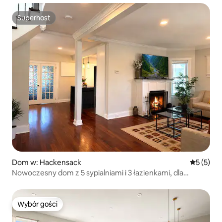
Superhost
Superhost
Dom w: Hackensack
Średnia oc
5 (5)
Nowoczesny dom z 5 sypialniami i 3 łazienkami, dla
10 gości, w pobliżu Nowego Jorku
Wybór gości
Wybór gości