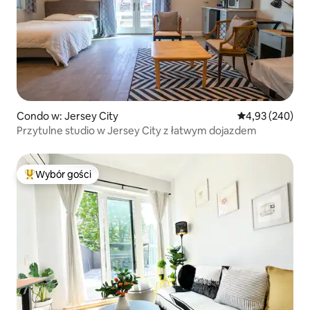
Condo w: Jersey City
Średnia ocena: 
4,93 (240)
Przytulne studio w Jersey City z łatwym dojazdem
Wybór gości
Najpopularniejsze z kategorii Wybór gości