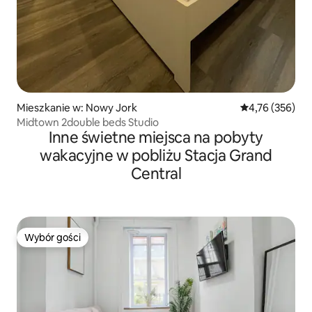
Mieszkanie w: Nowy Jork
Średnia ocena: 
4,76 (356)
Midtown 2double beds Studio
Inne świetne miejsca na pobyty
wakacyjne w pobliżu Stacja Grand
Central
Wybór gości
Wybór gości