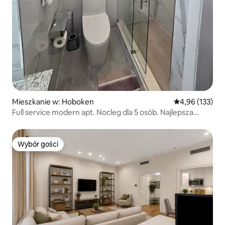
Mieszkanie w: Hoboken
Średnia ocena: 
4,96 (133)
Full service modern apt. Nocleg dla 5 osób. Najlepsza
lokalizacja
Wybór gości
Wybór gości