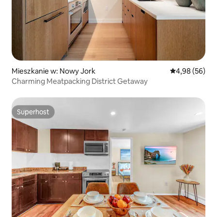
Mieszkanie w: Nowy Jork
Średnia ocena:
4,98 (56)
Charming Meatpacking District Getaway
Superhost
Superhost