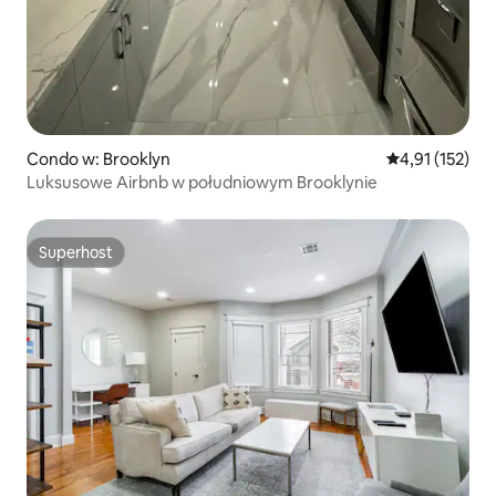
Condo w: Brooklyn
Średnia ocena: 
4,91 (152)
Luksusowe Airbnb w południowym Brooklynie
Superhost
Superhost