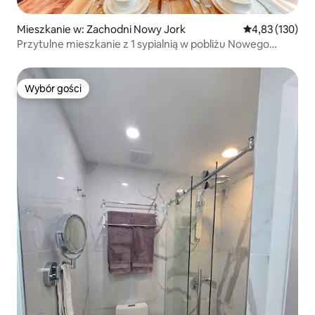
Mieszkanie w: Zachodni Nowy Jork
Średnia ocena: 
4,83 (130)
Przytulne mieszkanie z 1 sypialnią w pobliżu Nowego
Jorku | Łatwy dojazd.
Wybór gości
Wybór gości