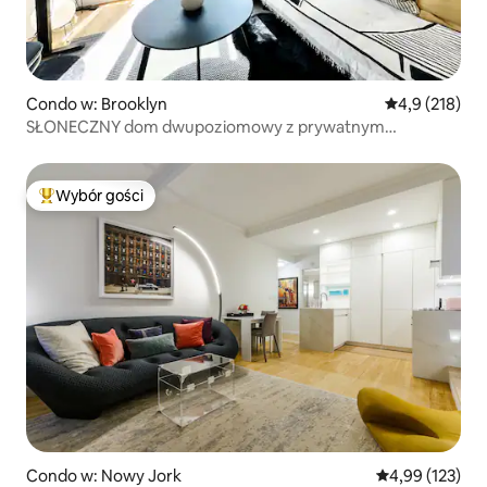
Condo w: Brooklyn
Średnia ocena:
4,9 (218)
SŁONECZNY dom dwupoziomowy z prywatnym
podwórkiem i biurem
Wybór gości
Najpopularniejsze z kategorii Wybór gości
Condo w: Nowy Jork
Średnia ocena: 
4,99 (123)