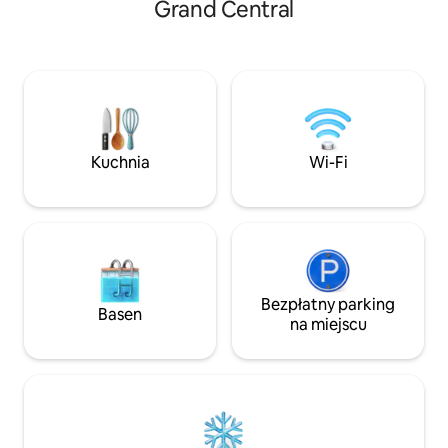
Grand Central
z jedną sypialnią,
apartamentów, od kawalerek po
Studio są idealne 
mieszkania z jedną sypialnią. Każda
podróżujących s
przestrzeń została zaprojektowana
tymi samymi star
z myślą o wygodzie i praktyczności,
hotelami. Te urocz
z w pełni wyposażoną kuchnią,
apartamenty ofer
nowoczesną łazienką i streamingiem
na zachód słońca
telewizyjnym. Wybrane apartamenty
okna sięgające od 
można rezerwować jako apartamenty
Kuchnia
Wi-Fi
połączone, co zapewnia więcej
przestrzeni i elastyczności.
Bezpłatny parking
Basen
na miejscu