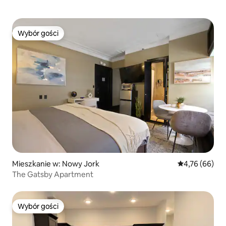
Wybór gości
Wybór gości
Mieszkanie w: Nowy Jork
Średnia ocena:
4,76 (66)
The Gatsby Apartment
Wybór gości
Wybór gości