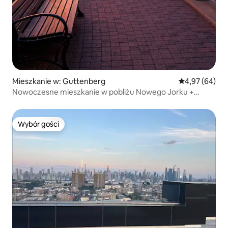
Mieszkanie w: Guttenberg
Średnia ocena:
4,97 (64)
Nowoczesne mieszkanie w pobliżu Nowego Jorku +
parking
Wybór gości
Wybór gości