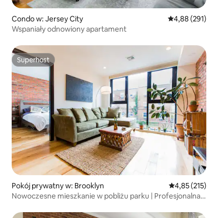
Condo w: Jersey City
Średnia ocena: 
4,88 (291)
Wspaniały odnowiony apartament
Superhost
Superhost
Pokój prywatny w: Brooklyn
Średnia ocena: 
4,85 (215)
Nowoczesne mieszkanie w pobliżu parku | Profesjonalna
kuchnia + prysznic parowy