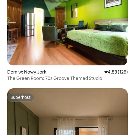
Dom w: Nowy Jork
Średnia ocena: 
4,83 (126)
The Green Room: 70s Groove Themed Studio
Superhost
Superhost