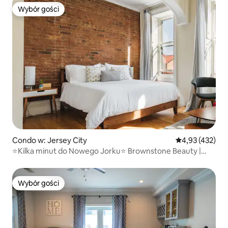
Wybór gości
Wybór gości
Condo w: Jersey City
Średnia ocena: 
4,93 (432)
⭐Kilka minut do Nowego Jorku⭐ Brownstone Beauty |
BEZPŁATNY PARKING
Wybór gości
Wybór gości