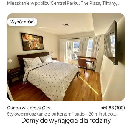
Mieszkanie w pobliżu Central Parku, The Plaza, Tiffany,
MOMA
Wybór gości
Wybór gości
Condo w: Jersey City
Średnia ocena: 
4,88 (100)
Stylowe mieszkanie z balkonem i patio – 20 minut do
Domy do wynajęcia dla rodziny
Nowego Jorku