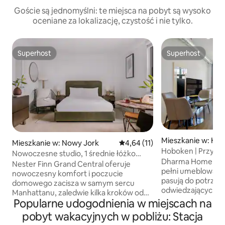
Goście są jednomyślni: te miejsca na pobyt są wysoko
oceniane za lokalizację, czystość i nie tylko.
Superhost
Superhost
Superhost
Superhost
Mieszkanie w: Ho
Mieszkanie w: Nowy Jork
Średnia ocena: 4,64 na 5, liczba
4,64 (11)
Hoboken | Przytul
Nowoczesne studio, 1 średnie łóżko
taras od Dharmy
Dharma Home Suite
(queen) w pobliżu Grand Central
Nester Finn Grand Central oferuje
pełni umeblowane
nowoczesny komfort i poczucie
pasują do potrzeb
domowego zacisza w samym sercu
odwiedzających N
Manhattanu, zaledwie kilka kroków od
jest dogodnie poł
Popularne udogodnienia w miejscach na
dworca Grand Central Terminal
życiem społeczności
i głównych połączeń komunikacyjnych
pobyt wakacyjnych w pobliżu: Stacja
alternatywą dla 
miasta. Obiekt składa się z odnowionych