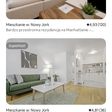
Mieszkanie w: Nowy Jork
Średnia ocena: 
4,93 (120)
Bardzo przestronna rezydencja na Manhattanie –
najlepsza okolica
Superhost
Superhost
Mieszkanie w: Nowy Jork
Średnia ocena:
4,81 (36)