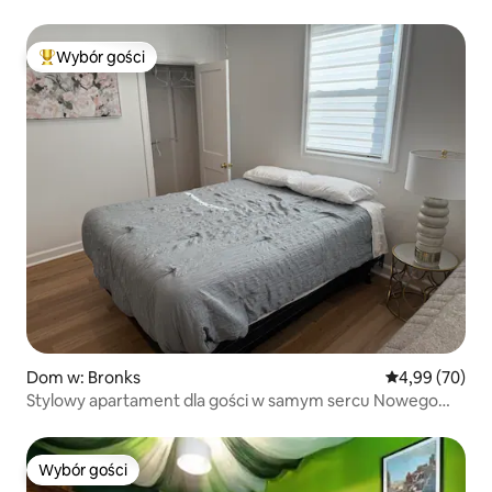
Wybór gości
Najpopularniejsze z kategorii Wybór gości
Dom w: Bronks
Średnia ocena:
4,99 (70)
Stylowy apartament dla gości w samym sercu Nowego
Jorku
Wybór gości
Wybór gości