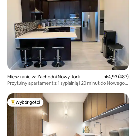
Mieszkanie w: Zachodni Nowy Jork
Średnia ocena: 
4,93 (487)
Przytulny apartament z 1 sypialnią | 20 minut do Nowego
Jorku!
Wybór gości
Najpopularniejsze z kategorii Wybór gości