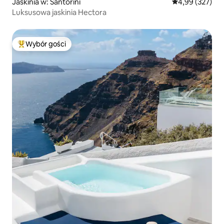
Jaskinia w: Santorini
Średnia ocena: 
4,99 (327)
Luksusowa jaskinia Hectora
Wybór gości
Najpopularniejsze z kategorii Wybór gości