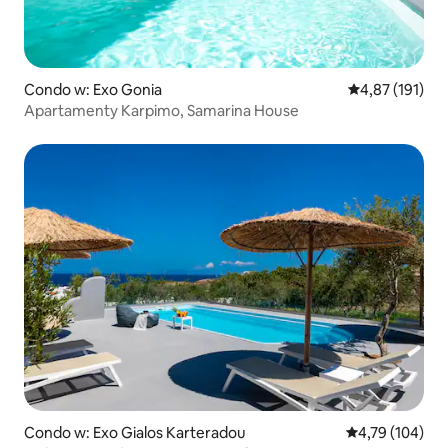
Condo w: Exo Gonia
Średnia ocena: 
4,87 (191)
Apartamenty Karpimo, Samarina House
Condo w: Exo Gialos Karteradou
Średnia ocena: 
4,79 (104)