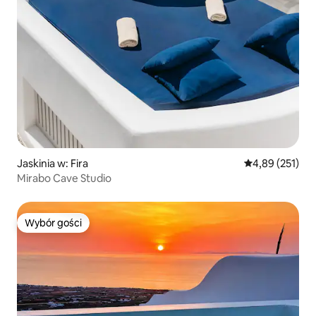
Jaskinia w: Fira
Średnia ocena: 
4,89 (251)
Mirabo Cave Studio
Wybór gości
Wybór gości