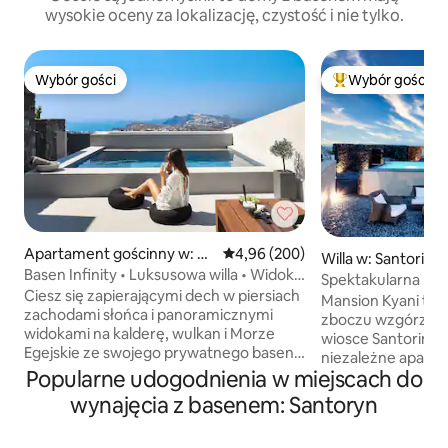
wysokie oceny za lokalizację, czystość i nie tylko.
Wybór gości
Wybór gości
Wybór gości
Najpopularniejsze
Apartament gościnny w: Py
Średnia ocena: 4,96 na 5, liczba r
4,96 (200)
Willa w: Santorini
rgos Kallistis
Basen Infinity • Luksusowa willa • Widok
Spektakularna pry
na morze
Ciesz się zapierającymi dech w piersiach
wynajem samocho
Mansion Kyani to u
zachodami słońca i panoramicznymi
zboczu wzgórza w 
widokami na kalderę, wulkan i Morze
wiosce Santorini. 
Egejskie ze swojego prywatnego basenu
niezależne apart
i tarasu. Położona w Pyrgos willa Vista
Popularne udogodnienia w miejscach do
na dwóch przestro
Dall Alto łączy w sobie prywatność,
zapewniając odrę
wynajęcia z basenem: Santoryn
komfort i łatwy dostęp do każdego
przestrzenie dla T
zakątka Santorini. Willa posiada
słonecznym tara
2 komfortowe sypialnie, 2 nowoczesne