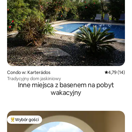
Condo w: Karterádos
Średnia ocena:
4,79 (14)
Tradycyjny dom jaskiniowy
Inne miejsca z basenem na pobyt
wakacyjny
Wybór gości
Najpopularniejsze z kategorii Wybór gości