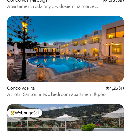
Condo w: Imerovigli
Średnia ocena:
4,93 (89)
Apartament rodzinny z widokiem na morze
i zachodziącym słońcem oraz zewnętrznym jacuzzi
Condo w: Fira
Średnia ocena
4,25 (4)
Akrotiri Santorini Two bedroom apartment & pool
Wybór gości
Najpopularniejsze z kategorii Wybór gości