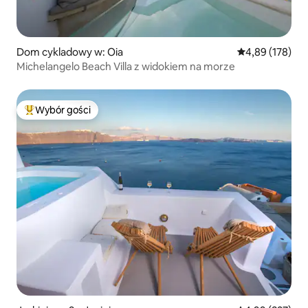
Dom cykladowy w: Oia
Średnia ocena: 
4,89 (178)
Michelangelo Beach Villa z widokiem na morze
Wybór gości
Najpopularniejsze z kategorii Wybór gości