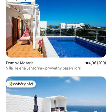
Najpopularniejsze z kategorii Wybór gości
Dom w: Mesaria
Średnia ocena: 4
4,96 (200)
Villa Helena Santorini – prywatny basen i grill
Wybór gości
Najpopularniejsze z kategorii Wybór gości