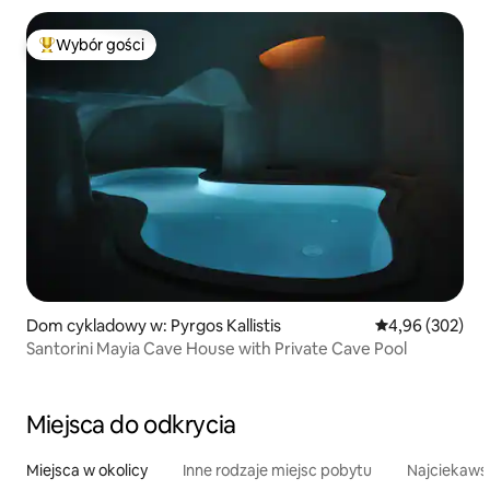
Wybór gości
Najpopularniejsze z kategorii Wybór gości
Dom cykladowy w: Pyrgos Kallistis
Średnia ocena: 
4,96 (302)
Santorini Mayia Cave House with Private Cave Pool
Miejsca do odkrycia
Miejsca w okolicy
Inne rodzaje miejsc pobytu
Najciekawsz