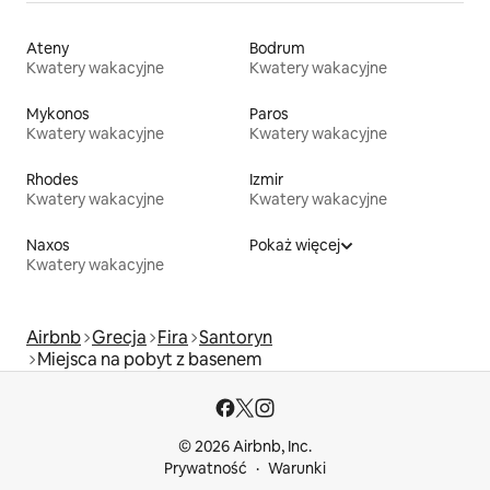
Ateny
Bodrum
Kwatery wakacyjne
Kwatery wakacyjne
Mykonos
Paros
Kwatery wakacyjne
Kwatery wakacyjne
Rhodes
Izmir
Kwatery wakacyjne
Kwatery wakacyjne
Naxos
Pokaż więcej
Kwatery wakacyjne
Airbnb
Grecja
Fira
Santoryn
Miejsca na pobyt z basenem
© 2026 Airbnb, Inc.
Prywatność
Warunki