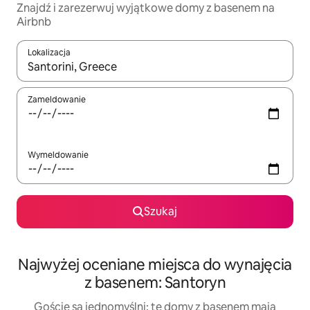
Znajdź i zarezerwuj wyjątkowe domy z basenem na
Airbnb
Lokalizacja
Gdy wyniki będą dostępne, możesz poruszać się po nich za pom
Zameldowanie
Wymeldowanie
Szukaj
Najwyżej oceniane miejsca do wynajęcia
z basenem: Santoryn
Goście są jednomyślni: te domy z basenem mają