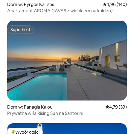
Dom w: Pyrgos Kallistis
Średnia ocena: 
4,96 (140)
Apartament AROMA CAVAS z widokiem na kalderę
Superhost
Superhost
Dom w: Panagia Kalou
Średnia ocena:
4,79 (39)
Prywatna willa Rising Sun na Santorini
Wybór gości