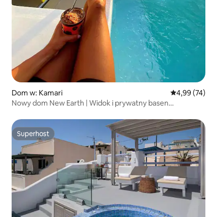
Dom w: Kamari
Średnia ocena:
4,99 (74)
Nowy dom New Earth | Widok i prywatny basen
zanurzeniowy
Superhost
Superhost