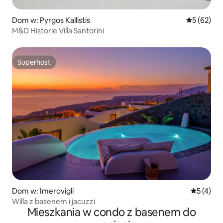
Dom w: Pyrgos Kallistis
Średnia oce
5 (62)
M&D Historie Villa Santorini
Superhost
Superhost
Dom w: Imerovigli
Średnia oc
5 (4)
Willa z basenem i jacuzzi
Mieszkania w condo z basenem do