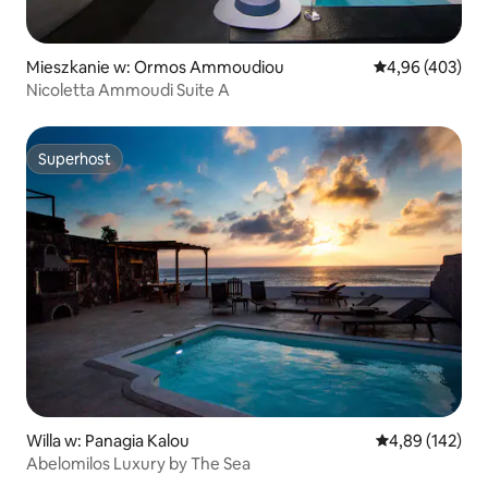
Mieszkanie w: Ormos Ammoudiou
Średnia ocena: 
4,96 (403)
Nicoletta Ammoudi Suite A
Superhost
Superhost
Willa w: Panagia Kalou
Średnia ocena: 
4,89 (142)
Abelomilos Luxury by The Sea