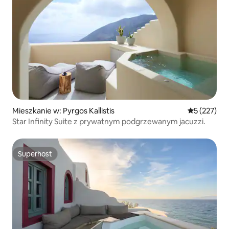
Mieszkanie w: Pyrgos Kallistis
Średnia ocen
5 (227)
Star Infinity Suite z prywatnym podgrzewanym jacuzzi.
Superhost
Superhost