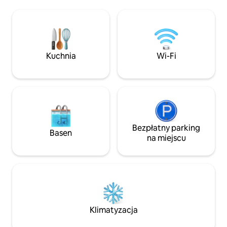
widokiem, rozleg
łazienki, w pełni wyposażoną kuchnię
z prywatnym bas
oraz przestronne części dzienne
i wieloma miejsca
wewnątrz i na zewnątrz. Korzystaj z
W cenie jest wyn
bezpłatnego śniadania dostarczanego
samochodu z ręcz
do Ciebie i codziennego sprzątania,
(kat. C). * Nie dot
Kuchnia
Wi-Fi
relaksując się przy prywatnym basenie i
i nie jest gwaran
podziwiając widoki na zachód słońca.
rezerwacji last mi
dostępności agent
Bezpłatny parking
Basen
na miejscu
Klimatyzacja