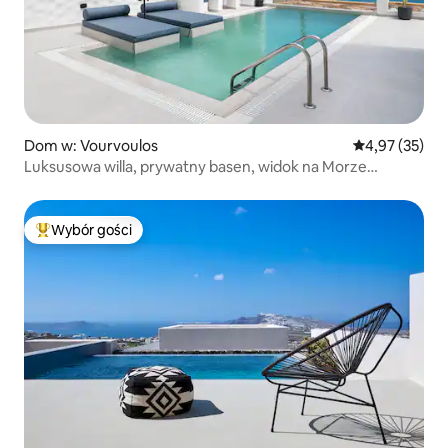
Dom w: Vourvoulos
Średnia ocena:
4,97 (35)
Luksusowa willa, prywatny basen, widok na Morze
Egejskie
Wybór gości
Najpopularniejsze z kategorii Wybór gości