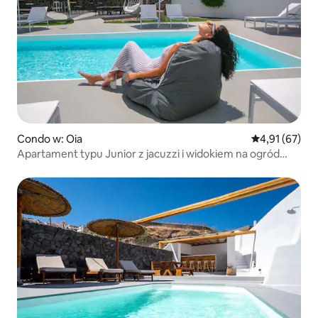
Condo w: Oia
Średnia ocena:
4,91 (67)
Apartament typu Junior z jacuzzi i widokiem na ogród
"Baxedes"