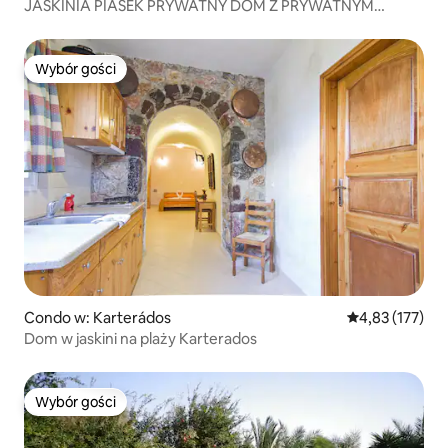
JASKINIA PIASEK PRYWATNY DOM Z PRYWATNYM
BASENEM
Wybór gości
Wybór gości
Condo w: Karterádos
Średnia ocena: 
4,83 (177)
Dom w jaskini na plaży Karterados
Wybór gości
Wybór gości