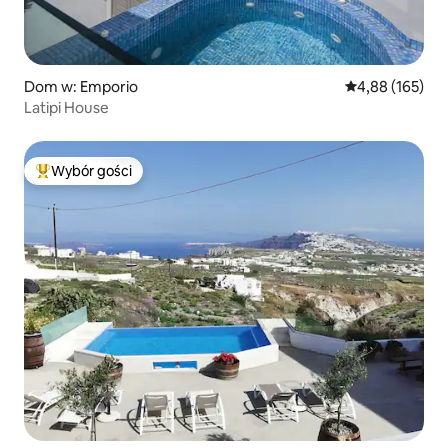
Dom w: Emporio
Średnia ocena: 
4,88 (165)
Latipi House
Wybór gości
Najpopularniejsze z kategorii Wybór gości