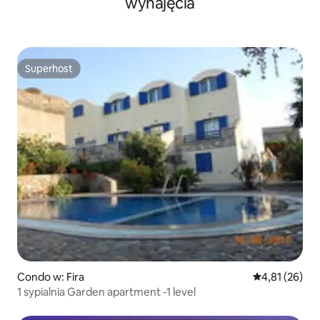
wynajęcia
Superhost
Superhost
Condo w: Fira
Średnia ocena:
4,81 (26)
1 sypialnia Garden apartment -1 level