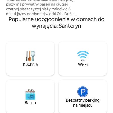
położony jest w ce
plaży ma prywatny basen na długiej
spokojnej okolicy
czarnej piaszczystej plaży, zaledwie 6
się zrelaksować, p
minut jazdy do słynnej wioski Oia. Duże
Popularne udogodnienia w domach do
Santorini.
prywatne werandy, dostęp do plaży,
piękne widoki na wschód i zachód
wynajęcia: Santoryn
słońca! 2 piętra, 3 sypialnie, 3 łazienki,w
pełni wyposażona kuchnia, dostęp do
plaży, parking. Idealne miejsce na
odpoczynek z dala od tłumów, jak
żeglowanie!Nasze inne domy, Island
Blue,Santorini
Blue,Eternity,Serenity,Captains
Blue,Secret garden i Sailing blue, który
Kuchnia
Wi-Fi
znajduje się tuż obok, również z
prywatnym basenem.
Bezpłatny parking
Basen
na miejscu