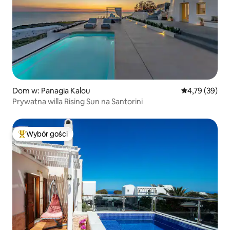
Dom w: Panagia Kalou
Średnia ocena:
4,79 (39)
Prywatna willa Rising Sun na Santorini
Wybór gości
Najpopularniejsze z kategorii Wybór gości