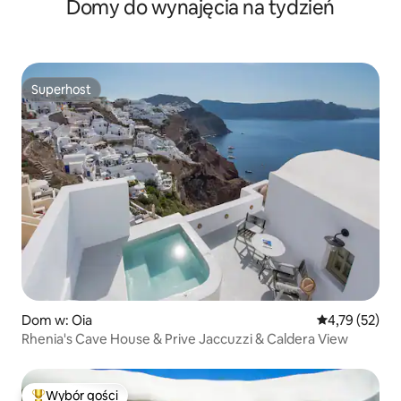
Domy do wynajęcia na tydzień
Egejskie
Superhost
Superhost
Dom w: Oia
Średnia ocena:
4,79 (52)
Rhenia's Cave House & Prive Jaccuzzi & Caldera View
Wybór gości