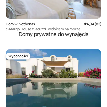
Dom w: Vothonas
Średnia ocena:
4,94 (83)
c-Margo House z jacuzzi i widokiem na morze
Domy prywatne do wynajęcia
Wybór gości
Wybór gości