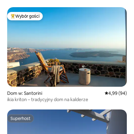
Wybór gości
Najpopularniejsze z kategorii Wybór gości
Dom w: Santorini
Średnia ocena:
4,99 (94)
ikia kriton – tradycyjny dom na kalderze
Superhost
Superhost