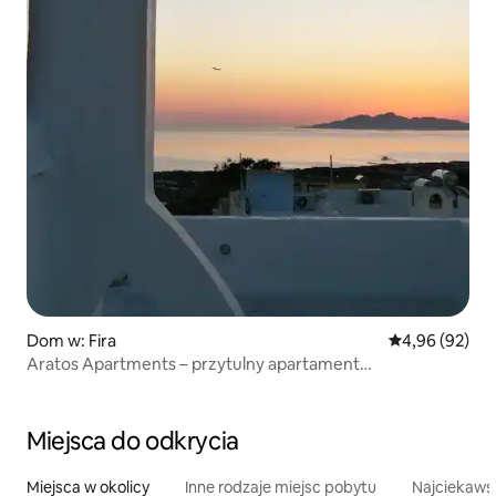
Dom w: Fira
Średnia ocena:
4,96 (92)
Aratos Apartments – przytulny apartament
z 2 sypialniami w Fira
Miejsca do odkrycia
Miejsca w okolicy
Inne rodzaje miejsc pobytu
Najciekawsz