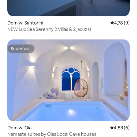
Dom w: Santorini
Średnia ocena
4,78 (9)
NEW Lux Sea Serenity 2 Villas & 2 jacuzzi
Superhost
Superhost
Dom w: Oia
Średnia ocena
4,83 (6)
Namaste suites by Oias Local Cave houses