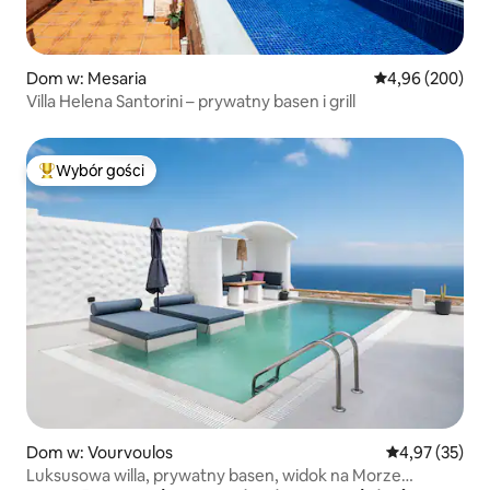
Dom w: Mesaria
Średnia ocena: 4
4,96 (200)
Villa Helena Santorini – prywatny basen i grill
Wybór gości
Najpopularniejsze z kategorii Wybór gości
Dom w: Vourvoulos
Średnia ocena:
4,97 (35)
Luksusowa willa, prywatny basen, widok na Morze