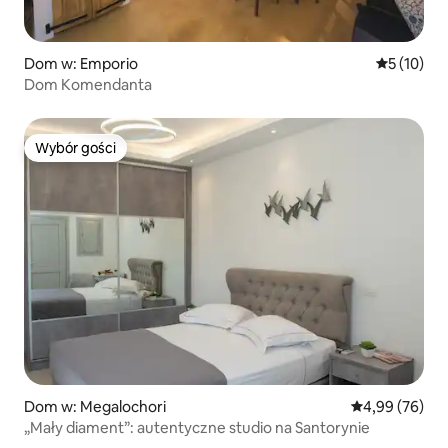
Dom w: Emporio
Średnia oce
5 (10)
Dom Komendanta
Wybór gości
Wybór gości
Dom w: Megalochori
Średnia ocena:
4,99 (76)
„Mały diament”: autentyczne studio na Santorynie