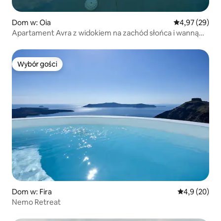
Dom w: Oia
Średnia ocena:
4,97 (29)
Apartament Avra z widokiem na zachód słońca i wanną
z hydromasażem
Wybór gości
Wybór gości
Dom w: Fira
Średnia ocena
4,9 (20)
Nemo Retreat