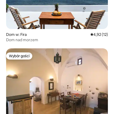
Dom w: Fira
Średnia ocena:
4,92 (12)
Dom nad morzem
Wybór gości
Wybór gości