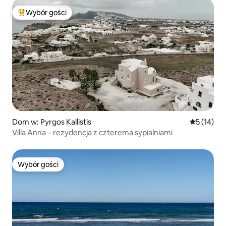
Wybór gości
Najpopularniejsze z kategorii Wybór gości
Dom w: Pyrgos Kallistis
Średnia oce
5 (14)
Villa Anna – rezydencja z czterema sypialniami
Wybór gości
Wybór gości