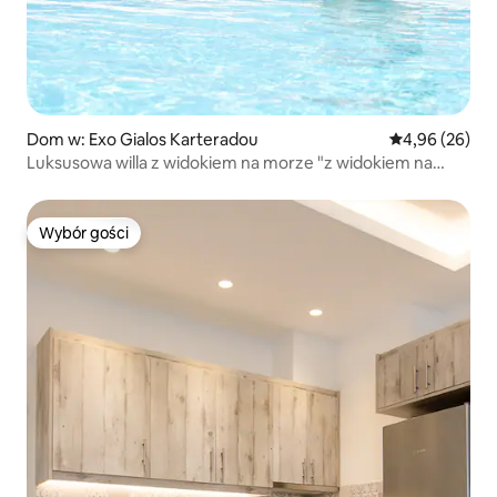
Dom w: Exo Gialos Karteradou
Średnia ocena:
4,96 (26)
Luksusowa willa z widokiem na morze "z widokiem na
morze z basenem przy plaży !
Wybór gości
Wybór gości