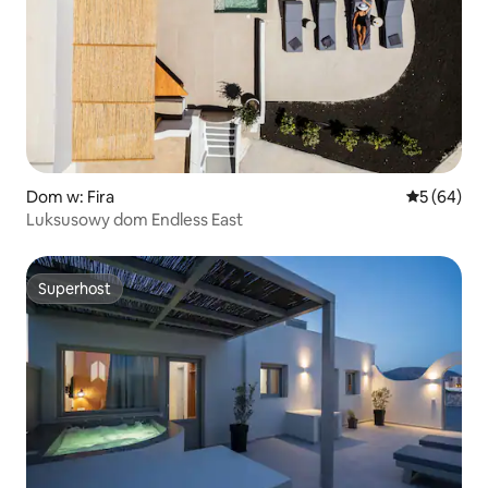
Dom w: Fira
Średnia oce
5 (64)
Luksusowy dom Endless East
Superhost
Superhost