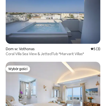
Dom w: Vothonas
Średnia oc
5 (3)
Coral Villa Sea View & JettedTub *Marvarit Villas*
Wybór gości
Wybór gości