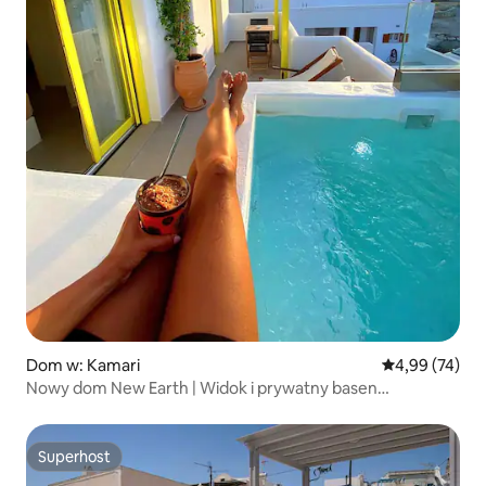
Dom w: Kamari
Średnia ocena:
4,99 (74)
Nowy dom New Earth | Widok i prywatny basen
zanurzeniowy
Superhost
Superhost