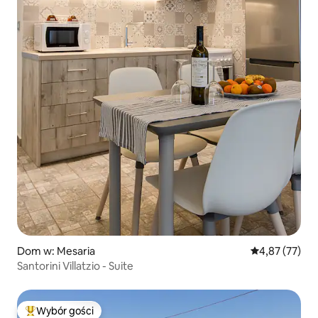
Dom w: Mesaria
Średnia ocena:
4,87 (77)
Santorini Villatzio - Suite
Wybór gości
Najpopularniejsze z kategorii Wybór gości