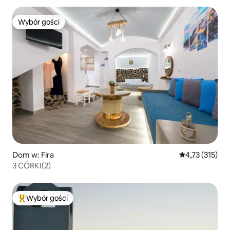
Wybór gości
Wybór gości
Dom w: Fira
Średnia ocena: 
4,73 (315)
3 CÓRKI(2)
Wybór gości
Najpopularniejsze z kategorii Wybór gości