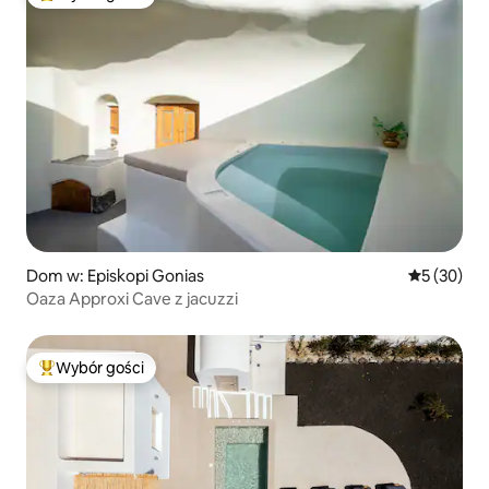
Najpopularniejsze z kategorii Wybór gości
Dom w: Episkopi Gonias
Średnia oce
5 (30)
Oaza Approxi Cave z jacuzzi
Wybór gości
Najpopularniejsze z kategorii Wybór gości