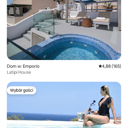
Dom w: Emporio
Średnia ocena: 
4,88 (165)
Latipi House
Wybór gości
Wybór gości