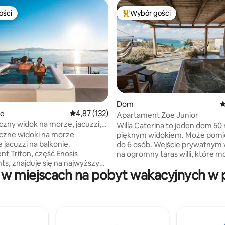
ości
Wybór gości
ości
Najpopularniejsze z kategorii 
, liczba recenzji: 132
Dom
Ś
ie
Średnia ocena: 4,87 na 5, liczba recenzji: 132
4,87 (132)
Apartament Zoe Junior
zny widok na morze, jacuzzi,
Willa Caterina to jeden dom 50
piętro| Flat Triton
czne widoki na morze
pięknym widokiem. Może pomie
 jacuzzi na balkonie.
do 6 osób. Wejście prywatnym
t Triton, część Enosis
na ogromny taras willi, które 
s, znajduje się na najwyższym
cieszyć się obiad/kolację ogląda
w miejscach na pobyt wakacyjnych w p
rzy słynnej plaży Agia Anna na
zachody i wschody słońca. Jest
aledwie kilka kroków od
wyposażony ma przestronny sa
piaszczystego brzegu
część dzienną, która ma równie
cznie czystych, błękitnych wód.
pojedyncze łóżka, nowa kuchni
 w stylu cykladzkim oferuje
wszystkimi urządzeniami czuje 
ny prywatny balkon
domu. Do dyspozycji Gości jest