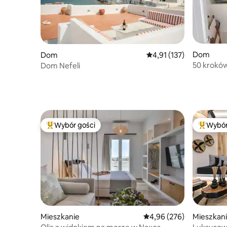
Dom
Dom
Średnia ocena: 4,91 na 5
4,91 (137)
50 krokó
Dom Nefeli
Wybór gości
Wybór
Najpopularniejsze z kategorii Wybór gości
Najpopul
Mieszkan
Mieszkanie
Średnia ocena: 4,96 na 5,
4,96 (276)