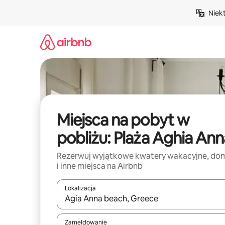
Przejdź
Niek
do
treści
Miejsca na pobyt w
pobliżu: Plaża Aghia Ann
Rezerwuj wyjątkowe kwatery wakacyjne, do
i inne miejsca na Airbnb
Lokalizacja
Gdy wyniki będą dostępne, możesz poruszać się p
Zameldowanie