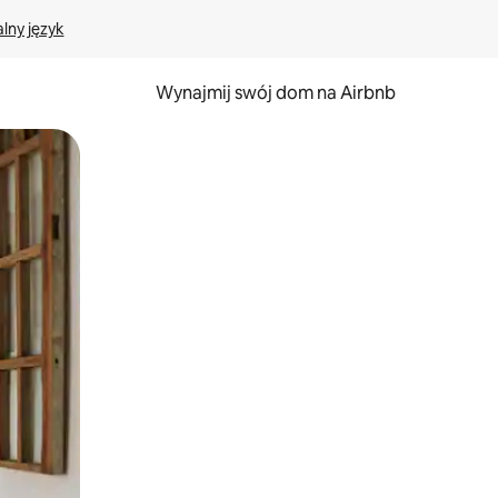
lny język
Wynajmij swój dom na Airbnb
e za pomocą gestów dotykowych lub przesuwania.