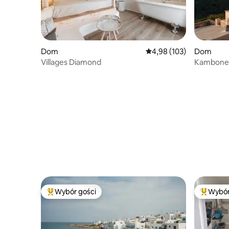
Dom
Średnia ocena: 4,98 na 5
4,98 (103)
Dom
Villages Diamond
Kambones 
Wybór gości
Wybór
Najpopularniejsze z kategorii Wybór gości
Najpopul