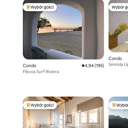
Wybór gości
Wybór g
Najpopularniejsze z kategorii Wybór gości
Wybór g
Condo
Smirida Up
Condo
Średnia ocena: 4,94 na 5
4,94 (195)
Flisvos Surf Riviera
Wybór gości
Wybór
Najpopularniejsze z kategorii Wybór gości
Najpopul