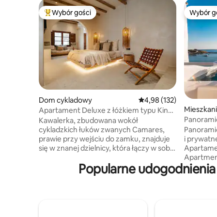
Wybór gości
Wybór g
Najpopularniejsze z kategorii Wybór gości
Wybór g
Dom cykladowy
Średnia ocena: 4,98 na 5
4,98 (132)
Mieszkan
Apartament Deluxe z łóżkiem typu King,
Panoramic
maksymalnie 3 osoby, Stoa Suites
Kawalerka, zbudowana wokół
najwyższe 
Panorami
cykladzkich łuków zwanych Camares,
i prywatne
prawie przy wejściu do zamku, znajduje
Apartamen
się w znanej dzielnicy, która łączy w sobie
Apartment
zarówno prywatność, jak i tętniące
Popularne udogodnienia 
piętrze p
życiem restauracje, winiarnie
Naksos, z
i wszelkiego rodzaju sklepy, do których
długiego 
można dotrzeć w kilka minut pieszo.
i krystali
Bardzo blisko apartamentu znajdują się
To studio
również port i plaża, a także dwa
przestron
publiczne parkingi. Apartament