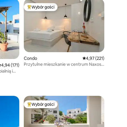
Wybór gości
Wybór gości
Najpopularniejsze z kategorii Wybór gości
Condo
Średnia ocena: 4,97 na 5
4,97 (221)
Przytulne mieszkanie w centrum Naxos-
rednia ocena: 4,94 na 5, liczba recenzji: 171
4,94 (171)
Myrtilo
alnią i
Wybór gości
Najpopularniejsze z kategorii Wybór gości