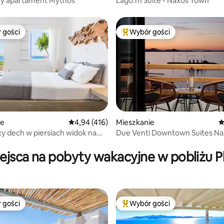
y apartament Mythos
Lago.m Suite - Naxos Town
 gości
Wybór gości
arniejsze z kategorii Wybór gości
Najpopularniejsze z kategorii 
ie
Średnia ocena: 4,94 na 5, liczba recenzji: 416
4,94 (416)
Mieszkanie
Ś
cy dech w piersiach widok na
Due Venti Downtown Suites Na
, liczba recenzji: 139
achód słońca obok plaży i
(Sunset View)
iejsca na pobyty wakacyjne w pobliżu P
 gości
Wybór gości
arniejsze z kategorii Wybór gości
Najpopularniejsze z kategorii 