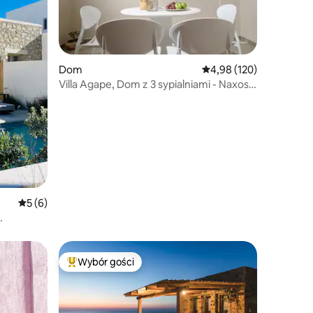
Dom
Średnia ocena: 4,98 na 5
4,98 (120)
Villa Agape, Dom z 3 sypialniami - Naxos
Town
Średnia ocena: 5 na 5, liczba recenzji: 6
5 (6)
Wybór gości
Wybór gości
Najpopularniejsze z kategorii Wybór gości