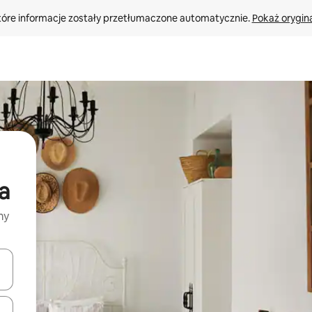
tóre informacje zostały przetłumaczone automatycznie. 
Pokaż orygina
a
my
o nich za pomocą klawiszy strzałek w górę i w dół lub przeglądać j