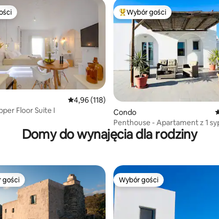
ości
Wybór gości
ości
Najpopularniejsze z kategorii 
Średnia ocena: 4,96 na 5, liczba recenzji: 118
4,96 (118)
per Floor Suite I
, liczba recenzji: 195
Condo
Ś
Penthouse - Apartament z 1 sypi
Domy do wynajęcia dla rodziny
widokiem na morze
 gości
Wybór gości
arniejsze z kategorii Wybór gości
Wybór gości