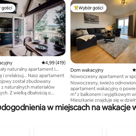
 gości
Wybór gości
arniejsze z kategorii Wybór gości
Najpopularniejsze z kategorii 
, liczba recenzji: 152
cyjny
Średnia ocena: 4,99 na 5, liczba recenzji: 419
4,99 (419)
ały naturalny apartament i
Dom wakacyjny
Ś
ę i zrelaksuj... Nasz apartament
Nowoczesny apartament w spo
ojowy został zbudowany
części miasta
Nowoczesny, świeżo odnowion
 z naturalnych materiałów
apartament wakacyjny o powie
dbałością o
m² z balkonem i wyjątkowym w
 wykorzystałem tutaj naturalny
Mieszkanie znajduje się w dziel
dębowe. Wysokiej jakości
udogodnienia w miejscach na wakacje w
Marbach. Do centrum miasta 
achęca do relaksu. Tutaj, przy
dotrzeć pieszo w 15 minut. Znajduje się
 Vogelsberg, znajduje się m.in.
na skraju lasu i zachęca do rela
a wulkaniczny szlak rowerowy
zwiedzeniu zabytkowego, tętn
l”. Stacja ładowania rowerów
życiem Górnego Miasta. Apartament
nio przy apartamencie. A
jest w pełni nowoczesny i wysok