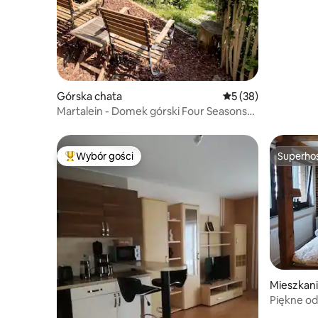
Górska chata
Średnia ocena: 5 na 
5 (38)
Martalein - Domek górski Four Seasons
mit Sauna & Kamin
Wybór gości
Superho
Najpopularniejsze z kategorii Wybór gości
Superho
Mieszkan
Piękne od
balkonem