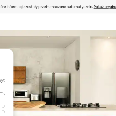
tóre informacje zostały przetłumaczone automatycznie. 
Pokaż orygina
byt
o nich za pomocą klawiszy strzałek w górę i w dół lub przeglądać j