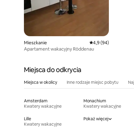
Mieszkanie
Średnia ocena: 4,9 na 
4,9 (94)
Apartament wakacyjny Röddenau
Miejsca do odkrycia
Miejsca w okolicy
Inne rodzaje miejsc pobytu
Na
Amsterdam
Monachium
Kwatery wakacyjne
Kwatery wakacyjne
Lille
Pokaż więcej
Kwatery wakacyjne