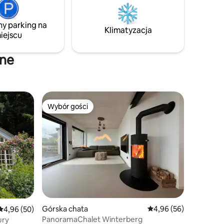
iada
wieczorem.
otwartą
ny parking na
m oknem.
Klimatyzacja
iejscu
jne
Wybór gości
Wybór gości
Górska chata
Średnia ocena: 4,96 na 
4,96 (56)
Średnia ocena: 4,96 na 5, liczba recenzji: 50
4,96 (50)
PanoramaChalet Winterberg
ury