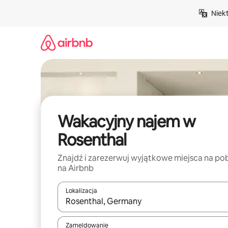
Przejdź
Niek
do
treści
Wakacyjny najem w
Rosenthal
Znajdź i zarezerwuj wyjątkowe miejsca na po
na Airbnb
Lokalizacja
Gdy wyniki będą dostępne, możesz poruszać się p
Zameldowanie