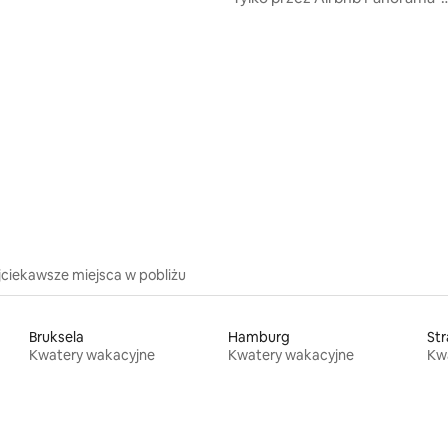
Ederseehaus
5, liczba recenzji: 94
jciekawsze miejsca w pobliżu
Bruksela
Hamburg
St
Kwatery wakacyjne
Kwatery wakacyjne
Kw