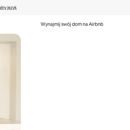
lny język
Wynajmij swój dom na Airbnb
e za pomocą gestów dotykowych lub przesuwania.