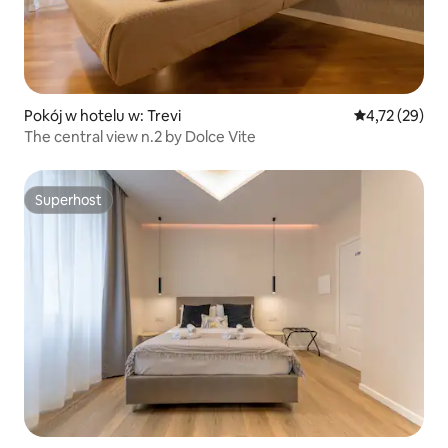
Pokój w hotelu w: Trevi
Średnia ocena:
4,72 (29)
The central view n.2 by Dolce Vite
Superhost
Superhost