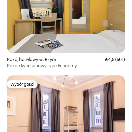
Pokój hotelowy w: Rzym
Średnia ocena:
4,5 (501)
Pokój dwuosobowy typu Economy
Wybór gości
Wybór gości