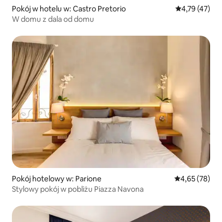
Pokój w hotelu w: Castro Pretorio
Średnia ocena:
4,79 (47)
W domu z dala od domu
Pokój hotelowy w: Parione
Średnia ocena:
4,65 (78)
Stylowy pokój w pobliżu Piazza Navona