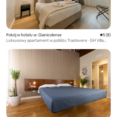
Pokój w hotelu w: Gianicolense
Średnia oc
5 (8)
Luksusowy apartament w pobliżu Trastevere · GH Villa
Poerio