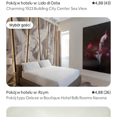
Pokój w hotelu w: Lido di Ostia
Średnia ocena:
4,88 (43)
Charming 1923 Building City Center Sea View
Wybór gości
Wybór gości
Pokój w hotelu w: Rzym
Średnia ocena:
4,88 (26)
Pokój typu Deluxe w Boutique Hotel Bdb Rooms Navona