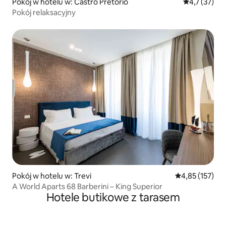
Pokój w hotelu w: Castro Pretorio
Średnia ocena
4,7 (37)
Pokój relaksacyjny
Pokój w hotelu w: Trevi
Średnia ocena: 
4,85 (157)
A World Aparts 68 Barberini – King Superior
Hotele butikowe z tarasem