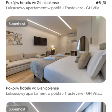
Pokój w hotelu w: Gianicolense
Średnia oc
5 (3)
Luksusowy apartament w pobliżu Trastevere · GH Villa
Poerio
Superhost
Superhost
Pokój w hotelu w: Gianicolense
Luksusowy apartament w pobliżu Trastevere · GH Villa
Poerio
Superhost
Superhost