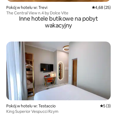
Pokój w hotelu w: Trevi
Średnia ocena:
4,68 (25)
The Central View n.4 by Dolce Vite
Inne hotele butikowe na pobyt
wakacyjny
Pokój w hotelu w: Testaccio
Średnia oc
5 (3)
King Superior Vespucci Rzym