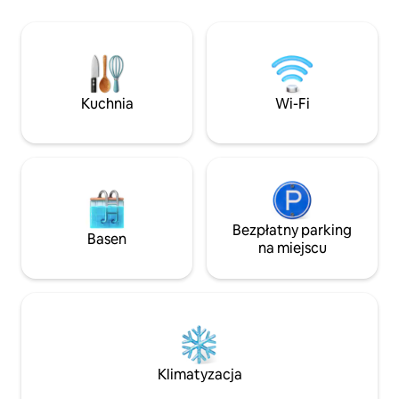
suszarką do włosów, telewizorem z
płaskim ekranem, minibarem,
bezpłatnym bezprzewodowym
dostępem do Internetu, butelką na
wodę, zestawem kosmetyków, pościel,
sprzątanie wliczone w cenę. Do
Kuchnia
Wi-Fi
zobaczenia! Od razu po przyjeździe
czeka na Ciebie niespodzianka.
Bezpłatny parking
Basen
na miejscu
Klimatyzacja