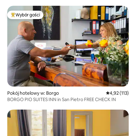
Wybór gości
Najpopularniejsze z kategorii Wybór gości
Pokój hotelowy w: Borgo
Średnia ocena: 
4,92 (113)
BORGO PIO SUITES INN in San Pietro FREE CHECK IN