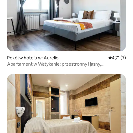
Pokój w hotelu w: Aurelio
Średnia ocen
4,71 (7)
Apartament w Watykanie: przestronny i jasny,
z udogodnieniami