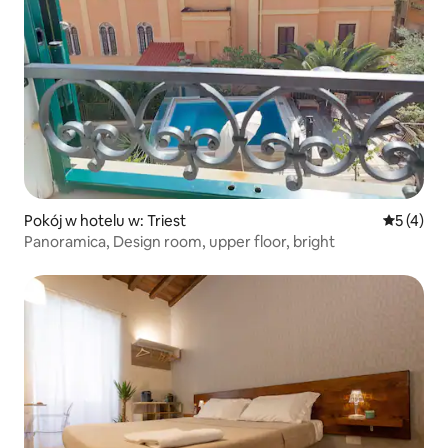
Pokój w hotelu w: Triest
Średnia oc
5 (4)
Panoramica, Design room, upper floor, bright