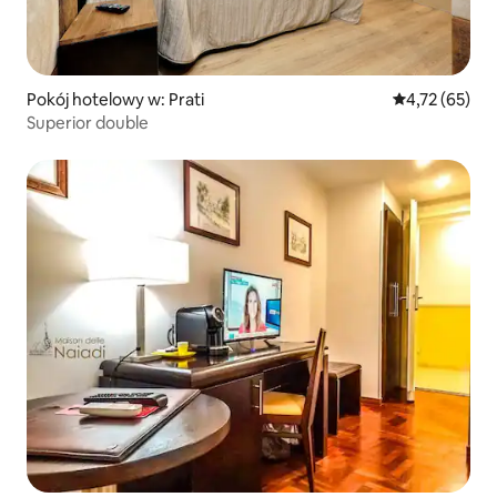
Pokój hotelowy w: Prati
Średnia ocena:
4,72 (65)
Superior double