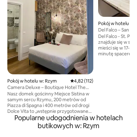
Pokój w hotelu w: 
Del Falco – San P
Del Falco - St. Pe
znajduje się w sa
mieści się w 17-w
minutę spacerem od
300 metrów od 
Watykańskiego, Za
stacji metra. Każd
współczesny styl i
Pokój w hotelu w: Rzym
Średnia ocena: 4,82 na 5, liczba 
4,82 (112)
z nich wyposażony 
Camera Deluxe – Boutique Hotel The
płaskim ekranem i
Venue Sistina
Nasz domek gościnny Miejsce Sistina w
wyposażone są w ł
samym sercu Rzymu, 200 metrów od
prysznic lub jacuz
Piazza di Spagna i 400 metrów od drogi
kosmetyków i sus
Dolce Vita to „wstępnie przygotowane”
miejscu jest salon
Popularne udogodnienia w hotelach
miejsce (The Venue) na Twoje
wyjątkowe wakacje w Eternal City.
butikowych w: Rzym
Wszystkie pokoje w nowoczesnym stylu
posiadają łazienkę z prysznicem,