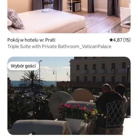
Pokój w hotelu w: Prati
Średnia ocena:
4,87 (15)
Triple Suite with Private Bathroom_VaticanPalace
Wybór gości
Wybór gości