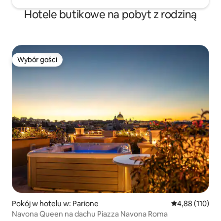
Hotele butikowe na pobyt z rodziną
Wybór gości
Wybór gości
Pokój w hotelu w: Parione
Średnia ocena: 
4,88 (110)
Navona Queen na dachu Piazza Navona Roma