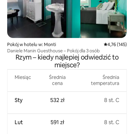
Pokój w hotelu w: Monti
Średnia ocena: 
4,76 (145)
Daniele Manin Guesthouse – Pokój dla 3 osób
Rzym – kiedy najlepiej odwiedzić to
miejsce?
Miesiąc
Średnia
Średnia
cena
temperatura
Sty
532 zł
8 st. C
Lut
591 zł
8 st. C