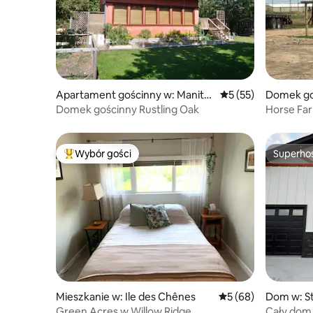
Apartament gościnny w: Manito
Średnia ocena: 5 na 
5 (55)
Domek go
ba
Domek gościnny Rustling Oak
Horse Fa
Wybór gości
Superho
Najpopularniejsze z kategorii Wybór gości
Superho
Mieszkanie w: Ile des Chênes
Średnia ocena: 5 na 
5 (68)
Dom w: S
Green Acres w Willow Ridge
Cały dom