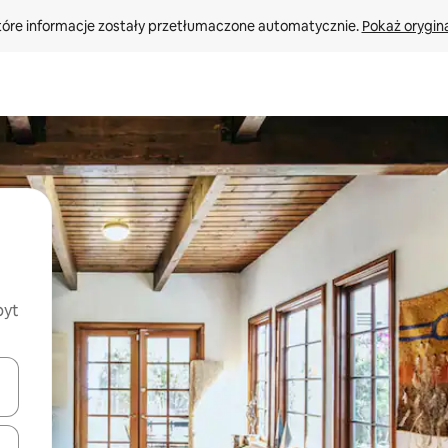
tóre informacje zostały przetłumaczone automatycznie. 
Pokaż orygina
byt
o nich za pomocą klawiszy strzałek w górę i w dół lub przeglądać j