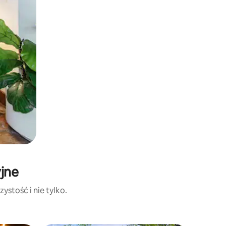
yjne
ystość i nie tylko.