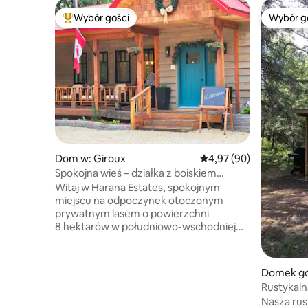
Wybór gości
Wybór g
Najpopularniejsze z kategorii Wybór gości
Wybór g
Dom w: Giroux
Średnia ocena: 4,97 na 
4,97 (90)
Spokojna wieś – działka z boiskiem
sportowym
Witaj w Harana Estates, spokojnym
miejscu na odpoczynek otoczonym
prywatnym lasem o powierzchni
8 hektarów w południowo-wschodniej
Manitobie. Ten przestronny dom jest
idealny na spotkania rodzinne, wyjazdy
grupowe lub relaksujące weekendy na
Domek goś
łonie natury. Może wygodnie pomieścić
le
Rustykalna
do 16 gości. W środku znajdują się
i wanna
Nasza rus
przytulne saloniki, a na zewnątrz piękne