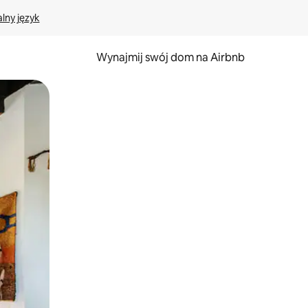
lny język
Wynajmij swój dom na Airbnb
e za pomocą gestów dotykowych lub przesuwania.