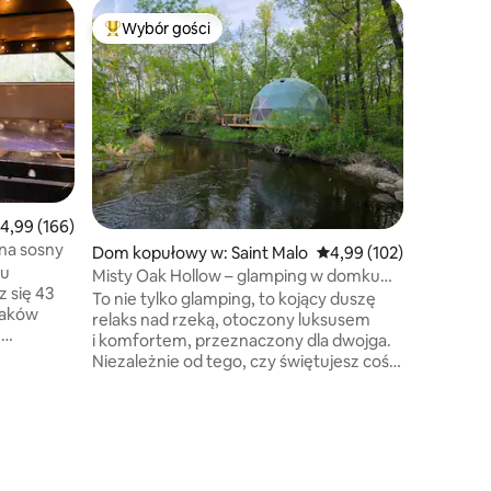
Chatka w
Wybór gości
Wybór g
Wybór gości
Najpopularniejsze z kategorii Wybór gości
Wybór g
Prywatny
udogodn
Piękny ca
łazienkam
wyposażo
stołem 
podwórki
telewizor
pokoju gi
okrągłym
rednia ocena: 4,99 na 5, liczba recenzji: 166
4,99 (166)
miejsc p
na sosny
Dom kopułowy w: Saint Malo
Średnia ocena: 4,99 na 5
4,99 (102)
przyczep
cu
zaledwie 
Misty Oak Hollow – glamping w domku
z się 43
benzynow
kopułowym
To nie tylko glamping, to kojący duszę
zlaków
stronie u
relaks nad rzeką, otoczony luksusem
Min. 2 sy
i komfortem, przeznaczony dla dwojga.
jduje się
opłata za
Niezależnie od tego, czy świętujesz coś
sprzątani
wyjątkowego, czy po prostu
potrzebujesz odpocząć od zgiełku, ten
adów i
spokojny domek kopułowy jest Twoim
żesz
schronieniem… ze wszystkimi
aniałych
udogodnieniami, które kochasz, takimi
jak prawdziwa łazienka wewnątrz,