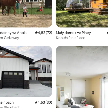
5, liczba recenzji: 55
ścinny w: Anola
Średnia ocena: 4,82 na 5, liczba recenzji: 72
4,82 (72)
Mały domek w: Piney
rm Getaway
Kopuła Pine Place
st
st
5, liczba recenzji: 68
teinbach
Średnia ocena: 4,63 na 5, liczba recenzji: 30
4,63 (30)
 w Steinbach