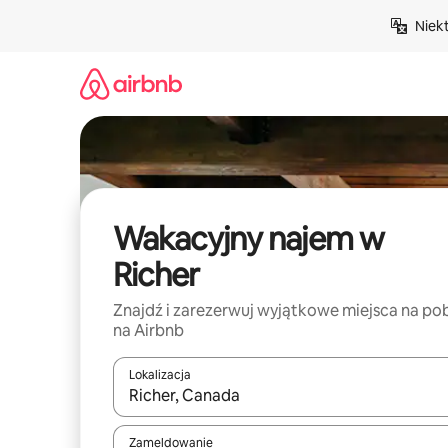
Przejdź
Niek
do
treści
Wakacyjny najem w
Richer
Znajdź i zarezerwuj wyjątkowe miejsca na po
na Airbnb
Lokalizacja
Gdy wyniki będą dostępne, możesz poruszać się p
Zameldowanie