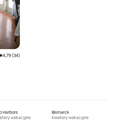
Średnia ocena: 4,79 na 5, liczba recenzji: 34
4,79 (34)
o Harbors
Bismarck
atery wakacyjne
Kwatery wakacyjne