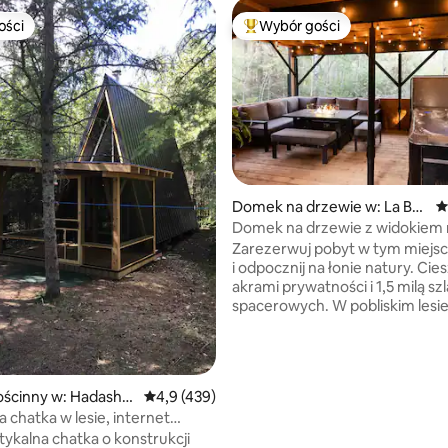
ości
Wybór gości
ości
Najpopularniejsze z kategorii 
Domek na drzewie w: La Bro
Ś
querie
Domek na drzewie z widokiem 
5, liczba recenzji: 90
Zarezerwuj pobyt w tym miejs
i odpocznij na łonie natury. Cies
akrami prywatności i 1,5 milą s
spacerowych. W pobliskim lesie
Sandilands Provincial Forest zna
więcej niesamowitych szlaków
turystycznych i narciarskich. Dzięki
setkom kilometrów tras dla qu
cinny w: Hadashvil
Średnia ocena: 4,9 na 5, liczba recenzji: 439
4,9 (439)
skuterów śnieżnych, które mo
 chatka w lesie, internet
odkryć, pozostawisz wiele wsp
tykalna chatka o konstrukcji
wspomnień. Ten domek na drzewie jest