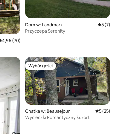
Dom w: Landmark
Średnia ocena: 5 n
5 (7)
Przyczepa Serenity
Średnia ocena: 4,96 na 5, liczba recenzji: 70
4,96 (70)
Wybór gości
Wybór gości
Chatka w: Beausejour
Średnia ocena: 5 na
5 (25)
Wycieczki Romantyczny kurort