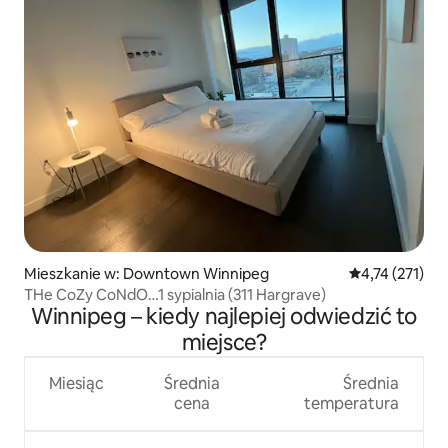
Mieszkanie w: Downtown Winnipeg
Średnia ocena: 
4,74 (271)
THe CoZy CoNdO…1 sypialnia (311 Hargrave)
Winnipeg – kiedy najlepiej odwiedzić to
miejsce?
Miesiąc
Średnia
Średnia
cena
temperatura