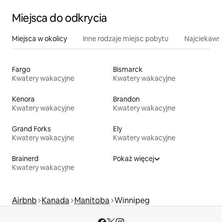
Miejsca do odkrycia
Miejsca w okolicy
Inne rodzaje miejsc pobytu
Najciekawsz
Fargo
Bismarck
Kwatery wakacyjne
Kwatery wakacyjne
Kenora
Brandon
Kwatery wakacyjne
Kwatery wakacyjne
Grand Forks
Ely
Kwatery wakacyjne
Kwatery wakacyjne
Brainerd
Pokaż więcej
Kwatery wakacyjne
Airbnb
Kanada
Manitoba
Winnipeg