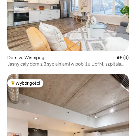
Dom w: Winnipeg
Średnia oc
5 (4)
Jasny cały dom z 3 sypialniami w pobliżu UofM, szpitala
i lokali gastronomicznych
Wybór gości
Najpopularniejsze z kategorii Wybór gości