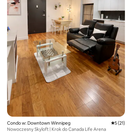
Condo w: Downtown Winnipeg
Średnia oce
5 (21)
Nowoczesny Skyloft | Krok do Canada Life Arena