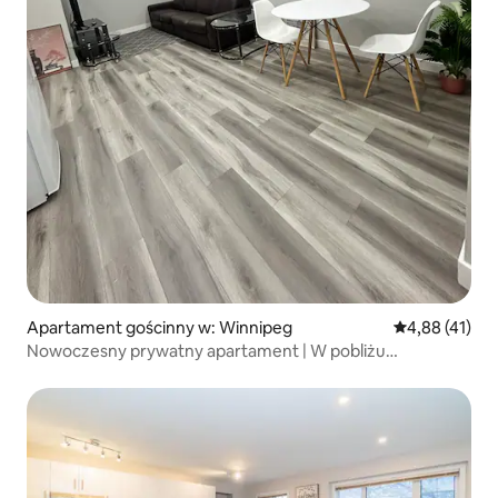
Apartament gościnny w: Winnipeg
Średnia ocena:
4,88 (41)
Nowoczesny prywatny apartament | W pobliżu
Uniwersytetu Michigan