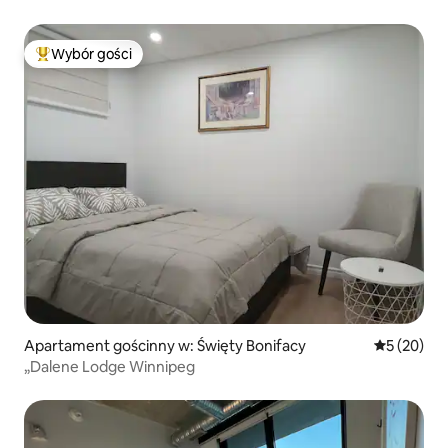
Wybór gości
Najpopularniejsze z kategorii Wybór gości
Apartament gościnny w: Święty Bonifacy
Średnia oce
5 (20)
„Dalene Lodge Winnipeg