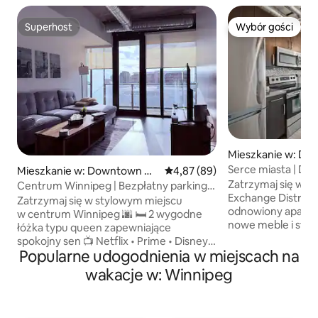
Superhost
Wybór gości
Superhost
Wybór gości
Mieszkanie w: Do
nnipeg
Serce miasta | Dzi
Mieszkanie w: Downtown Wi
Średnia ocena: 4,87 na 5, liczba
4,87 (89)
District
nnipeg
Zatrzymaj się w s
Centrum Winnipeg | Bezpłatny parking!
Exchange District
+ Siłownia + taras
Zatrzymaj się w stylowym miejscu
odnowiony aparta
w centrum Winnipeg 🌆 🛏 2 wygodne
nowe meble i sty
łóżka typu queen zapewniające
wystrój. To miejsc
spokojny sen 📺 Netflix • Prime • Disney+
kilka kroków od ha
Popularne udogodnienia w miejscach na
na smart TV 💪 Dostęp do siłowni + salon
The Forks, stadio
na dachu z widokiem na miasto 🔥 Strefa
wakacje w: Winnipeg
i kilku najlepszych
grillowania na tarasie na chłodne
dzięki czemu będz
wieczory ☕ Kawa, kawa bezkofeinowa,
lokalizację do odk
herbata i przyprawy w cenie 🚗