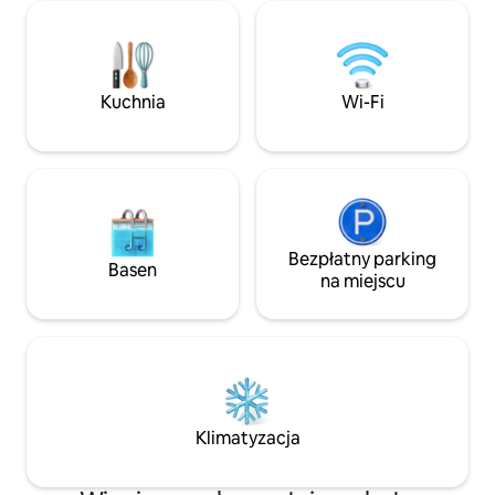
śródmieście ma d
Bezpłatny parking + szybkie Wi-Fi W
Rozkoszuj się jasn
zestawie 🧴 szampon, odżywka i żel pod
przestrzenią z wy
prysznic 🍳 Nowoczesna kuchnia w pełni
dzienną, w pełni 
zaopatrzona w niezbędne produkty 🎱
pralnią w apartame
Stół bilardowy, przytulna sofa i rozrywka
Kuchnia
Wi-Fi
Idealne miejsce na
✨ Wszystko, czego potrzebujesz, aby
przedłużenie poby
cieszyć się komfortem, wygodą i zabawą
w samym sercu miasta!
Bezpłatny parking
Basen
na miejscu
Klimatyzacja