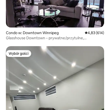
Condo w: Downtown Winnipeg
Średnia ocena: 
4,83 (614)
Glasshouse Downtown – prywatne/przytulne,
naprzeciwko MTS A+
Wybór gości
Wybór gości