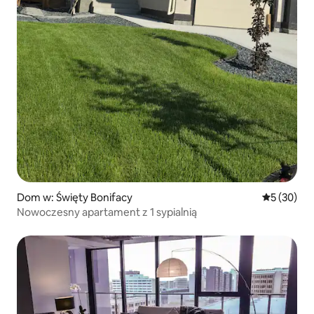
Dom w: Święty Bonifacy
Średnia oce
5 (30)
Nowoczesny apartament z 1 sypialnią