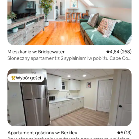
Mieszkanie w: Bridgewater
Średnia ocena: 4
4,84 (268)
Słoneczny apartament z 2 sypialniami w pobliżu Cape Cod
i Boston Commuter
Wybór gości
Najpopularniejsze z kategorii Wybór gości
Apartament gościnny w: Berkley
Średnia oce
5 (13)