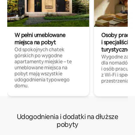
W pełni umeblowane
Osoby pracują
miejsca na pobyt
i specjaliści z
turystycznej
Od spokojnych chatek
górskich po wygodne
Wygodne zakw
apartamenty miejskie – te
dla nomadów 
umeblowane miejsca na
i osób pracując
pobyt mają wszystkie
z Wi-Fi i specja
udogodnienia typowego
przestrzenią do
domu.
Udogodnienia i dodatki na dłuższe
pobyty