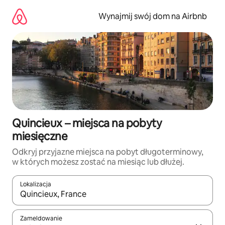
Przejdź
do
Wynajmij swój dom na Airbnb
treści
Quincieux – miejsca na pobyty
miesięczne
Odkryj przyjazne miejsca na pobyt długoterminowy,
w których możesz zostać na miesiąc lub dłużej.
Lokalizacja
Gdy wyniki będą dostępne, możesz poruszać się po nich za pom
Zameldowanie