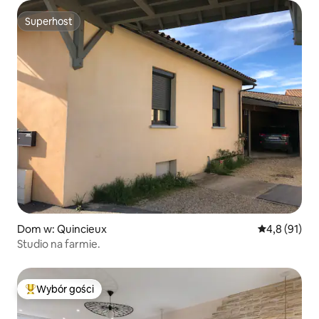
Superhost
Superhost
Dom w: Quincieux
Średnia ocena
4,8 (91)
Studio na farmie.
Wybór gości
Najpopularniejsze z kategorii Wybór gości