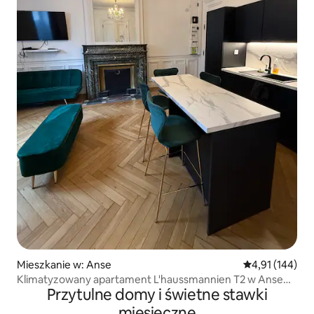
Mieszkanie w: Anse
Średnia ocena: 
4,91 (144)
Klimatyzowany apartament L'haussmannien T2 w Anse
Przytulne domy i świetne stawki
dla 4 osób, parking
miesięczne