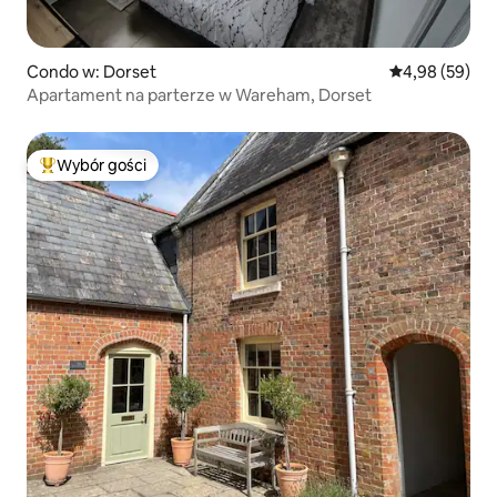
Condo w: Dorset
Średnia ocena:
4,98 (59)
Apartament na parterze w Wareham, Dorset
Wybór gości
Najpopularniejsze z kategorii Wybór gości