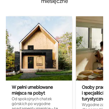
miesięczne
W pełni umeblowane
Osoby pracują
miejsca na pobyt
i specjaliści z
turystycznej
Od spokojnych chatek
górskich po wygodne
Wygodne zakw
apartamenty miejskie – te