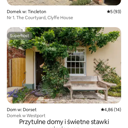
Domek w: Tincleton
Średnia oce
5 (93)
Nr 1. The Courtyard, Clyffe House
Superhost
Superhost
Dom w: Dorset
Średnia ocena:
4,86 (14)
Domek w Westport
Przytulne domy i świetne stawki