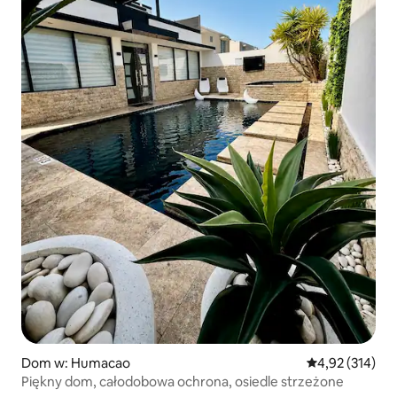
Dom w: Humacao
Średnia ocena: 
4,92 (314)
Piękny dom, całodobowa ochrona, osiedle strzeżone