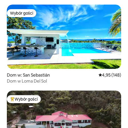
Wybór gości
Wybór gości
Dom w: San Sebastián
Średnia ocena: 
4,95 (148)
Dom w Loma Del Sol
Wybór gości
Najpopularniejsze z kategorii Wybór gości