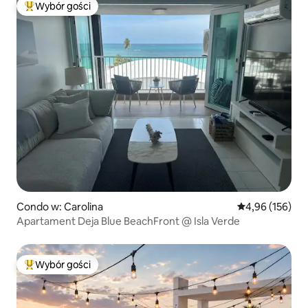
Wybór gości
Najpopularniejsze z kategorii Wybór gości
Condo w: Carolina
Średnia ocena: 
4,96 (156)
Apartament Deja Blue BeachFront @ Isla Verde
Wybór gości
Najpopularniejsze z kategorii Wybór gości