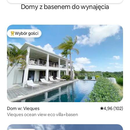
Domy z basenem do wynajęcia
Wybór gości
Najpopularniejsze z kategorii Wybór gości
Dom w: Vieques
Średnia ocena: 
4,96 (102)
Vieques ocean view eco villa+basen