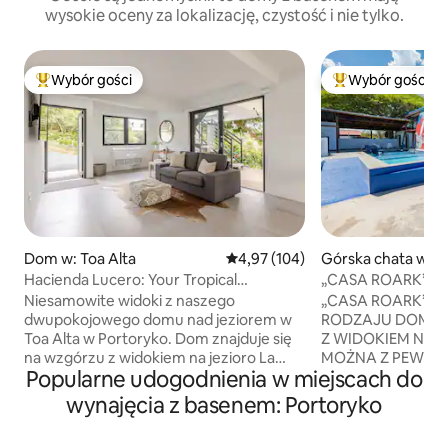
wysokie oceny za lokalizację, czystość i nie tylko.
Wybór gości
Wybór gości
Najpopularniejsze z kategorii Wybór gości
Najpopularniejsze
Dom w: Toa Alta
Średnia ocena: 4,97 na 5, liczba 
4,97 (104)
Górska chata w: P
evo
Hacienda Lucero: Your Tropical
„CASA ROARK” to 
Lakefront Escape
chata nad oceane
Niesamowite widoki z naszego
„CASA ROARK” T
dwupokojowego domu nad jeziorem w
RODZAJU DOM W 
Toa Alta w Portoryko. Dom znajduje się
Z WIDOKIEM NA 
na wzgórzu z widokiem na jezioro La
MOŻNA Z PEWNO
Popularne udogodnienia w miejscach do
Plata i jest otoczony 12 akrami
JEDEN Z NAJPIĘK
prywatnego lasu deszczowego. To
ŚWIECIE. TO TYL
wynajęcia z basenem: Portoryko
spokojne miejsce idealne dla miłośników
PLAŻY. Niedawno
przyrody, obserwatorów ptaków i
4 sypialnie, wszyst