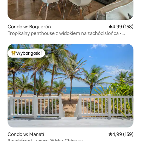
Condo w: Boquerón
Średnia ocena: 
4,99 (158)
Tropikalny penthouse z widokiem na zachód słońca •
Taras na dachu i jacuzzi
Wybór gości
Najpopularniejsze z kategorii Wybór gości
Condo w: Manatí
Średnia ocena: 
4,99 (159)
Beachfront Luxury @ Mar Chiquita