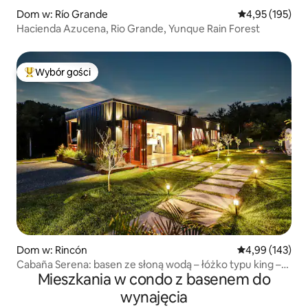
Dom w: Río Grande
Średnia ocena: 
4,95 (195)
Hacienda Azucena, Rio Grande, Yunque Rain Forest
Wybór gości
Najpopularniejsze z kategorii Wybór gości
Dom w: Rincón
Średnia ocena: 
4,99 (143)
Cabaña Serena: basen ze słoną wodą – łóżko typu king –
Mieszkania w condo z basenem do
w Puntas
wynajęcia