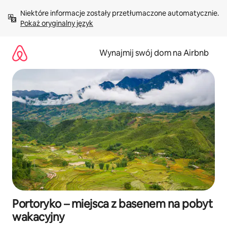
Przejdź
Niektóre informacje zostały przetłumaczone automatycznie. 
do
Pokaż oryginalny język
treści
Wynajmij swój dom na Airbnb
Portoryko – miejsca z basenem na pobyt
wakacyjny