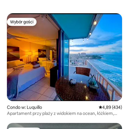
Wybór gości
Wybór gości
Condo w: Luquillo
Średnia ocena: 
4,89 (434)
Apartament przy plaży z widokiem na ocean, łóżkiem,
widokiem na miasto i basenem