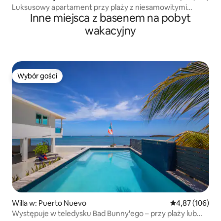
Luksusowy apartament przy plaży z niesamowitymi
Inne miejsca z basenem na pobyt
widokami
wakacyjny
Wybór gości
Wybór gości
Willa w: Puerto Nuevo
Średnia ocena: 
4,87 (106)
Występuje w teledysku Bad Bunny'ego – przy plaży lub