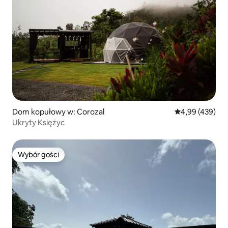
Dom kopułowy w: Corozal
Średnia ocena: 
4,99 (439)
Ukryty Księżyc
Wybór gości
Wybór gości