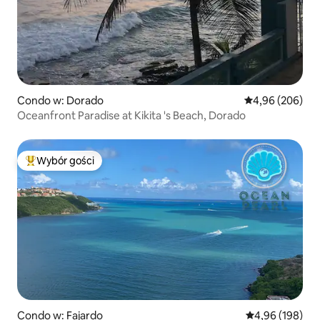
Condo w: Dorado
Średnia ocena: 4
4,96 (206)
Oceanfront Paradise at Kikita 's Beach, Dorado
Wybór gości
Najpopularniejsze z kategorii Wybór gości
Condo w: Fajardo
Średnia ocena: 
4,96 (198)