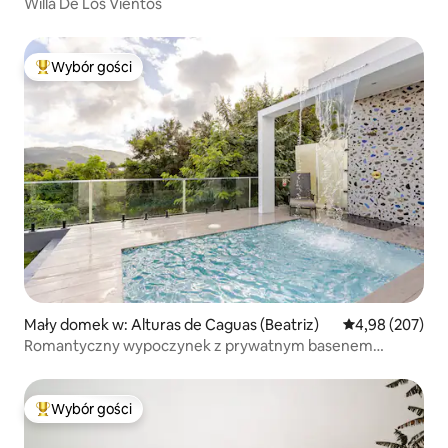
Willa De Los Vientos
Wybór gości
Najpopularniejsze z kategorii Wybór gości
Mały domek w: Alturas de Caguas (Beatriz)
Średnia ocena: 
4,98 (207)
Romantyczny wypoczynek z prywatnym basenem
w Caguas PR
Wybór gości
Najpopularniejsze z kategorii Wybór gości