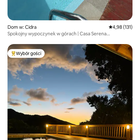
Dom w: Cidra
Średnia ocena: 
4,98 (131)
Spokojny wypoczynek w górach | Casa Serena
z prywatnym basenem
Wybór gości
Najpopularniejsze z kategorii Wybór gości