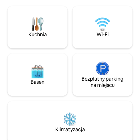
fotografów. Są tu około dwóch mil
calowymi telewizo
szlaków turystycznych, a także punkty
ma łóżko typu king
widokowe, z których można podziwiać
2. pokój główny m
zachody i wschody słońca. Jeśli
size, 3. pokój ma 2
korzystasz z pojazdu 4x4, możesz
pokój ma dwa łóżk
podjechać do pływającego doku, aby
MASZ PIĘKNY PO
Kuchnia
Wi-Fi
wsiąść do kajaka lub skorzystać z
WIDOKIEM NA OC
naszego. Ciesz się szlakami i pieszymi
BASENU JEST PR
wycieczkami.
DLA NASZYCH GO
Bezpłatny parking
Basen
na miejscu
Klimatyzacja