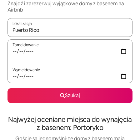
Znajdź i zarezerwuj wyjątkowe domy z basenem na
Airbnb
Lokalizacja
Gdy wyniki będą dostępne, możesz poruszać się po nich za pom
Zameldowanie
Wymeldowanie
Szukaj
Najwyżej oceniane miejsca do wynajęcia
z basenem: Portoryko
Goście są jednomyślni: te domy z basenem mają