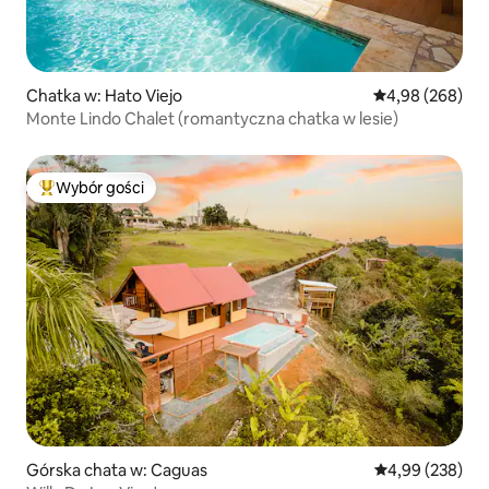
Chatka w: Hato Viejo
Średnia ocena: 4
4,98 (268)
Monte Lindo Chalet (romantyczna chatka w lesie)
Wybór gości
Najpopularniejsze z kategorii Wybór gości
Górska chata w: Caguas
Średnia ocena: 
4,99 (238)