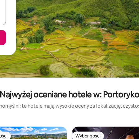
Najwyżej oceniane hotele w: Portoryk
nomyślni: te hotele mają wysokie oceny za lokalizację, czystość
ości
Wybór gości
ości
Wybór gości