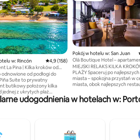
, liczba recenzji: 368
Pokój w hotelu w: San Juan
Olá Boutique Hotel – apartame
otelu w: Rincón
Średnia ocena: 4,9 na 5, liczba recenzji: 158
4,9 (158)
śniadanie
MIEJSKI RELAKS KILKA KROK
t La Pina | Kilka kroków od
PLAŻY Spaceruj po najlepszych plażach
 odnowione od podłogi do
miasta – spokojna przystań w 
 Piña Suite to prywatny
miasta, obok najlepszych restau
t butikowy położony kilka
tańca salsy w La Placita i kilka 
 jednej z ukrytych plaż
najstarszego miasta na Karaiba
larne udogodnienia w hotelach w: Port
. Ten niedawno odnowiony
San Juan, gdzie fontanny i wi
t z 2 sypialniami wyposażony
forty przeniosą Cię 500 lat wst
ko typu king-size, łóżko typu
Hiszpania rządziła Portoryko. Nasz hotel
e, w pełni wyposażoną
oferuje nowoczesne apartamen
taras kawowy z widokiem na
pokoje z szybkim internetem,
omantyczną wannę zewnętrzną,
niesamowitą klimatyzacją i wsz
prysznic z deszczownicą oraz
udogodnieniami, które znajdzi
y prysznic z deszczownicą dla