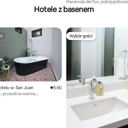
l
Hacienda del Sur, pokój jedno
Hotele z basenem
st
Wybór gości
st
Wybór gości
otelu w: San Juan
Średnia ocena: 5 na 5, liczba recenzji: 4
5 (4)
ie, prywatna wanna
asażem na świeżym powietrzu,
ednie łóżko (queen)