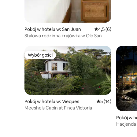
Pokój w hotelu w: San Juan
Średnia ocena: 4,5 na
4,5 (6)
Stylowa rodzinna kryjówka w Old San
Juan
Wybór gości
Wybór gości
Pokój w hotelu w: Vieques
Średnia ocena: 5 na 
5 (14)
Meeshels Cabin at Finca Victoria
Pokój w h
Hacjenda 