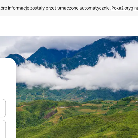
tóre informacje zostały przetłumaczone automatycznie. 
Pokaż orygina
o nich za pomocą klawiszy strzałek w górę i w dół lub przeglądać j