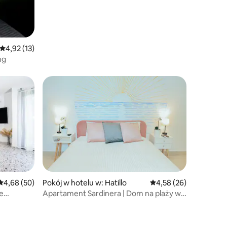
Średnia ocena: 4,92 na 5, liczba recenzji: 13
4,92 (13)
ng
Średnia ocena: 4,68 na 5, liczba recenzji: 50
4,68 (50)
Pokój w hotelu w: Hatillo
Średnia ocena: 4,58 na 
4,58 (26)
e
Apartament Sardinera | Dom na plaży w
laży
Hatillo