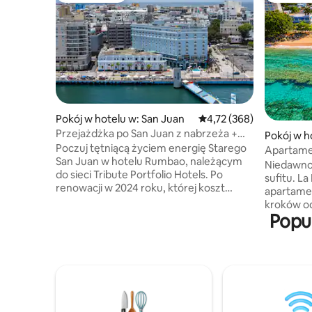
Pokój w hotelu w: San Juan
Średnia ocena: 4,72 na 5
4,72 (368)
Przejażdżka po San Juan z nabrzeża +
Pokój w h
posiłek, basen na dachu
Poczuj tętniącą życiem energię Starego
Apartamen
San Juan w hotelu Rumbao, należącym
plaży
Niedawno
do sieci Tribute Portfolio Hotels. Po
sufitu. La
renowacji w 2024 roku, której koszt
apartamen
wyniósł 30 milionów dolarów, ten
kroków od
położony nad wodą punkt orientacyjny
Popu
w Rincon
oferuje nowoczesne wrażenia typu
apartamen
boutique, łączące design z połowy
jest w łóż
ubiegłego wieku z portorykańskim
queen-siz
dziedzictwem. Goście mogą korzystać
kuchnię, 
z basenu i balii na dachu, delektować się
ocean, r
wyrazistymi smakami w Kueros Island
prywatny 
Bar & Kitchen oraz korzystać
wewnętrzn