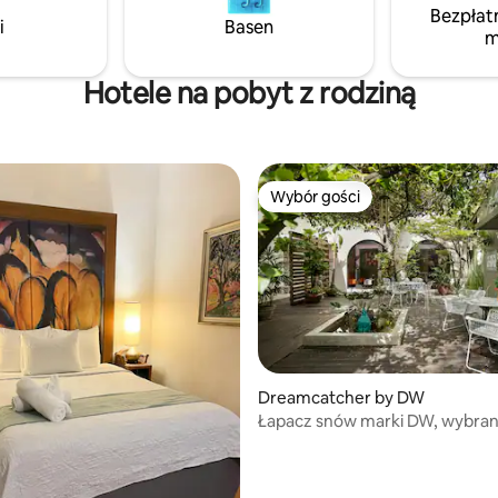
najlepszych hotelach, ale z lok
Bezpłat
ób. Goście mogą korzystać
i
Basen
osobistym urokiem.
m
k na dachu, basenu, miejsca do
a, Wi-Fi, klimatyzacji,
ów Smart TV, a także
Hotele na pobyt z rodziną
ch leżaków plażowych, lodówki
ej i parasola na relaksujące dni
Wybór gości
Wybór gości
Dreamcatcher by DW
Łapacz snów marki DW, wybran
hotel