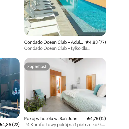
Condado Ocean Club – Adult
Średnia ocena: 4,83 na 
4,83 (77)
s Only
Condado Ocean Club – tylko dla
dorosłych, luksusowa laguna...
Superhost
Superhost
Pokój w hotelu w: San Juan
Średnia ocena: 4,75 na
4,75 (12)
#4 Komfortowy pokój na 1 piętrze Łóżko
Średnia ocena: 4,86 na 5, liczba recenzji: 22
4,86 (22)