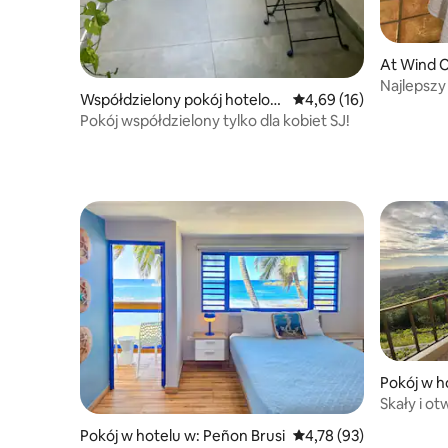
At Wind 
tel
Najlepszy
Współdzielony pokój hotelow
Średnia ocena: 4,69 na 
4,69 (16)
y w: San Juan
Pokój współdzielony tylko dla kobiet SJ!
Pokój w h
s
Skały i o
widokiem
Pokój w hotelu w: Peñon Brusi
Średnia ocena: 4,78 na 
4,78 (93)