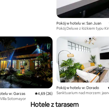
 5, liczba recenzji: 6
Pokój w hotelu w: San Juan
Pokój Deluxe z łóżkiem typu Ki
5, liczba recenzji: 14
Pokój w hotelu w: Dorado
Sanktuarium nad morzem: jasn
otelu w: Garzas
Średnia ocena: 4,69 na 5, liczba recenzji: 26
4,69 (26)
i przewiewne 2 sypialnie przy p
Villa Sotomayor
Hotele z tarasem