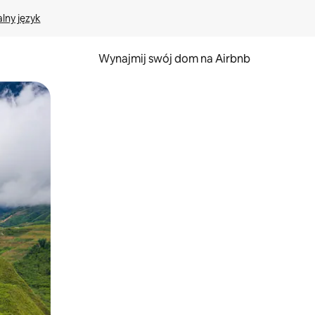
lny język
Wynajmij swój dom na Airbnb
e za pomocą gestów dotykowych lub przesuwania.