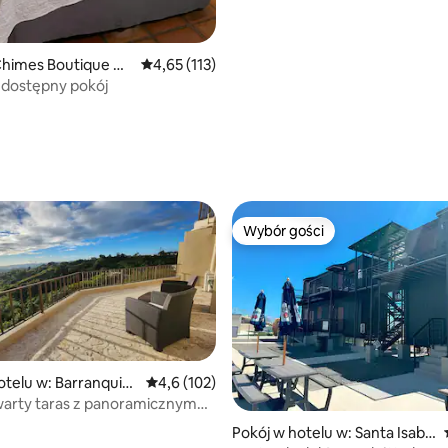
Chimes Boutique Ho
Średnia ocena: 4,65 na 5, liczba recenzji: 113
4,65 (113)
 dostępny pokój
5, liczba recenzji: 16
Wybór gości
Wybór gości
otelu w: Barranquita
Średnia ocena: 4,6 na 5, liczba recenzji: 102
4,6 (102)
twarty taras z panoramicznym
Pokój w hotelu w: Santa Isabe
5, liczba recenzji: 93