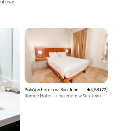
typu Queen, ogromna wanna,
osobowy
Pokój w hotelu w: San Juan
Średnia ocena: 4,58 na 
4,58 (72)
Romeo Hotel – z basenem w San Juan