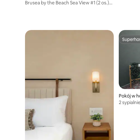
Brusea by the Beach Sea View #1 (2 os.)
Piętro 2
Superho
Superho
Pokój w h
2 sypialn
z hydrom
taras, śr