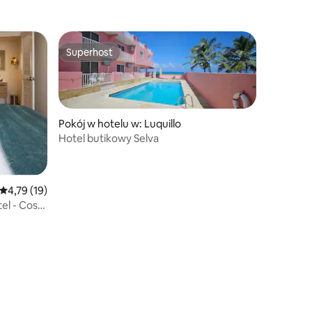
Superhost
Superhost
Pokój w hotelu w: Luquillo
Hotel butikowy Selva
Średnia ocena: 4,79 na 5, liczba recenzji: 19
4,79 (19)
l - Costa