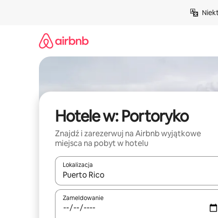
Przejdź
Niek
do
treści
Hotele w: Portoryko
Znajdź i zarezerwuj na Airbnb wyjątkowe
miejsca na pobyt w hotelu
Lokalizacja
Gdy wyniki będą dostępne, możesz poruszać się p
Zameldowanie