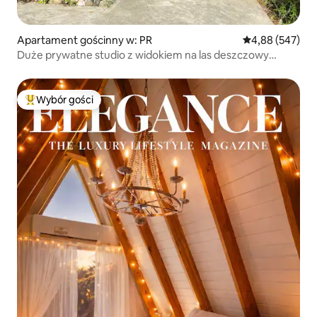
Apartament gościnny w: PR
Średnia ocena: 
4,88 (547)
Duże prywatne studio z widokiem na las deszczowy
w Ciales
Wybór gości
Najpopularniejsze z kategorii Wybór gości