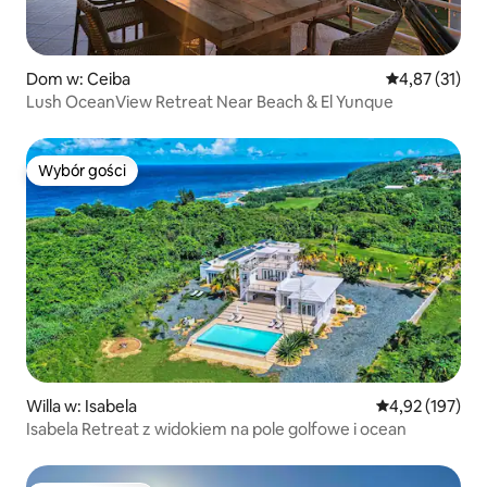
Dom w: Ceiba
Średnia ocena:
4,87 (31)
Lush OceanView Retreat Near Beach & El Yunque
Wybór gości
Wybór gości
Willa w: Isabela
Średnia ocena: 
4,92 (197)
Isabela Retreat z widokiem na pole golfowe i ocean