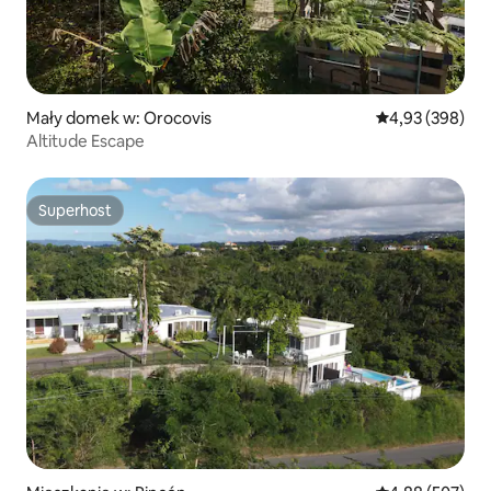
Mały domek w: Orocovis
Średnia ocena: 
4,93 (398)
Altitude Escape
Superhost
Superhost