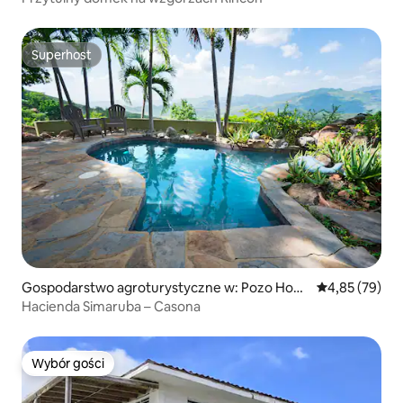
Superhost
Superhost
Gospodarstwo agroturystyczne w: Pozo Hond
Średnia ocena:
4,85 (79)
o
Hacienda Simaruba – Casona
Wybór gości
Wybór gości