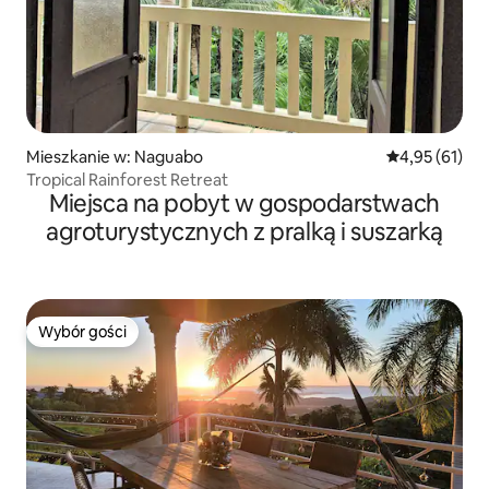
Mieszkanie w: Naguabo
Średnia ocena:
4,95 (61)
Tropical Rainforest Retreat
Miejsca na pobyt w gospodarstwach
agroturystycznych z pralką i suszarką
Wybór gości
Wybór gości