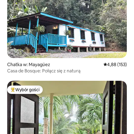
Chatka w: Mayagüez
Średnia ocena: 
4,88 (153)
Casa de Bosque: Połącz się z naturą
Wybór gości
Najpopularniejsze z kategorii Wybór gości