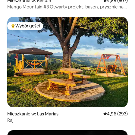
Mieszkanie w: Rincón
Średnia ocena: 
4,88 (507)
Mango Mountain #3 Otwarty projekt, basen, prysznic na
zamówienie
Wybór gości
Najpopularniejsze z kategorii Wybór gości
Mieszkanie w: Las Marías
Średnia ocena: 
4,96 (293)
Raj