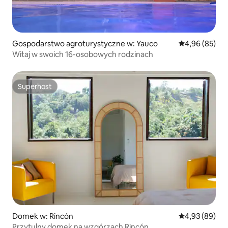
Gospodarstwo agroturystyczne w: Yauco
Średnia ocena:
4,96 (85)
Witaj w swoich 16-osobowych rodzinach
Superhost
Superhost
Domek w: Rincón
Średnia ocena:
4,93 (89)
Przytulny domek na wzgórzach Rincón