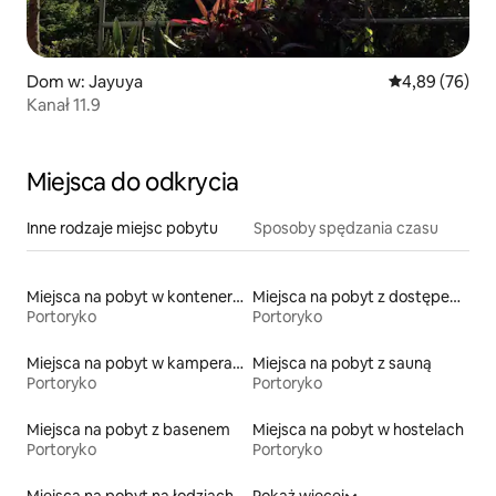
Dom w: Jayuya
Średnia ocena:
4,89 (76)
Kanał 11.9
Miejsca do odkrycia
Inne rodzaje miejsc pobytu
Sposoby spędzania czasu
Miejsca na pobyt w kontenerach
Miejsca na pobyt z dostępem do plaży
Portoryko
Portoryko
Miejsca na pobyt w kamperach
Miejsca na pobyt z sauną
Portoryko
Portoryko
Miejsca na pobyt z basenem
Miejsca na pobyt w hostelach
Portoryko
Portoryko