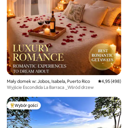
Mały domek w: Jobos, Isabela, Puerto Rico
Średnia ocena: 
4,95 (498)
Wyjście Escondida La Barraca _Wśród drzew
Wybór gości
Najpopularniejsze z kategorii Wybór gości