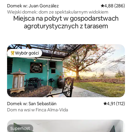
Domek w: Juan González
Średnia ocena: 4
4,88 (286)
Wiejski domek: dom ze spektakularnym widokiem
Miejsca na pobyt w gospodarstwach
agroturystycznych z tarasem
Wybór gości
Najpopularniejsze z kategorii Wybór gości
Domek w: San Sebastián
Średnia ocena: 
4,91 (112)
Dom na wsi w Finca Alma-Vida
Superhost
Superhost