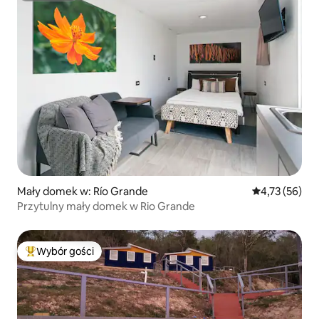
Mały domek w: Río Grande
Średnia ocena:
4,73 (56)
Przytulny mały domek w Rio Grande
Wybór gości
Najpopularniejsze z kategorii Wybór gości