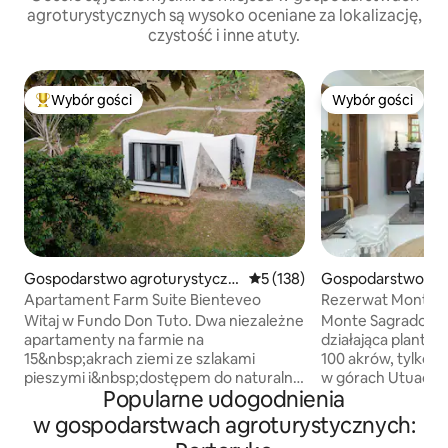
agroturystycznych są wysoko oceniane za lokalizację,
czystość i inne atuty.
Wybór gości
Wybór gości
Najpopularniejsze z kategorii Wybór gości
Wybór gości
Gospodarstwo agroturystyczn
Średnia ocena: 5 na 5, liczba 
5 (138)
Gospodarstwo agr
e w: Naranjito
czne w: Utuado
Apartament Farm Suite Bienteveo
Rezerwat Monte S
Witaj w Fundo Don Tuto. Dwa niezależne
Monte Sagrado Res
apartamenty na farmie na
działająca plantac
15&nbsp;akrach ziemi ze szlakami
100 akrów, tylko d
pieszymi i&nbsp;dostępem do naturalnej
w górach Utuado. 
Popularne udogodnienia
rzeki. To idealne miejsce, aby odpocząć
małego jeziora, w 
od stresów codziennego życia, cieszyć
spaceru od rzeki 
w gospodarstwach agroturystycznych:
się prywatną przestrzenią,
przepływa przez teren