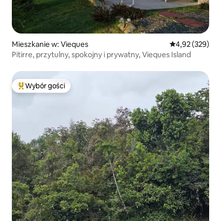
Mieszkanie w: Vieques
Średnia ocena: 
4,92 (329)
Pitirre, przytulny, spokojny i prywatny, Vieques Island
Wybór gości
Najpopularniejsze z kategorii Wybór gości