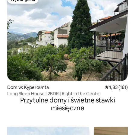
Wybór gości
Dom w: Kyperounta
Średnia ocena: 
4,83 (161)
Long Sleep House | 2BDR | Right in the Center
Przytulne domy i świetne stawki
miesięczne