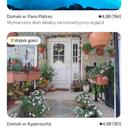
Domek w: Pano Platres
Średnia ocena: 
4,88 (194)
Wymarzony dom idealny na romantyczny wyjazd
Wybór gości
Najpopularniejsze z kategorii Wybór gości
Domek w: Kyperounta
Średnia ocena: 
4,98 (181)