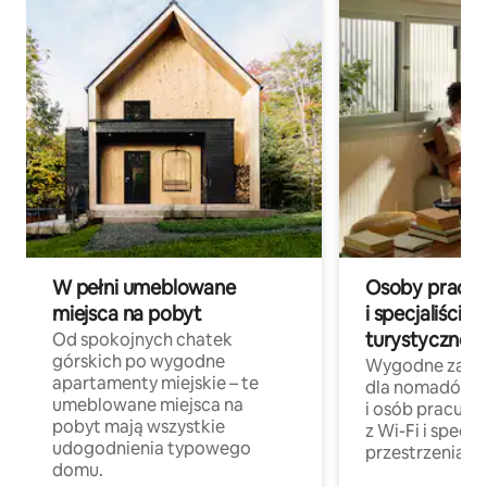
W pełni umeblowane
Osoby pracują
miejsca na pobyt
i specjaliści z
turystycznej
Od spokojnych chatek
górskich po wygodne
Wygodne zakw
apartamenty miejskie – te
dla nomadów 
umeblowane miejsca na
i osób pracując
pobyt mają wszystkie
z Wi-Fi i specja
udogodnienia typowego
przestrzenią do
domu.