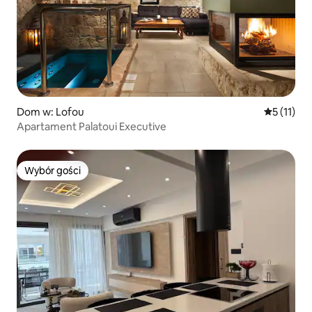
Dom w: Lofou
Średnia oc
5 (11)
Apartament Palatoui Executive
Wybór gości
Wybór gości