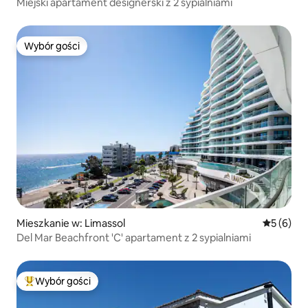
Miejski apartament designerski z 2 sypialniami
Wybór gości
Wybór gości
Mieszkanie w: Limassol
Średnia oc
5 (6)
Del Mar Beachfront 'C' apartament z 2 sypialniami
Wybór gości
Najpopularniejsze z kategorii Wybór gości