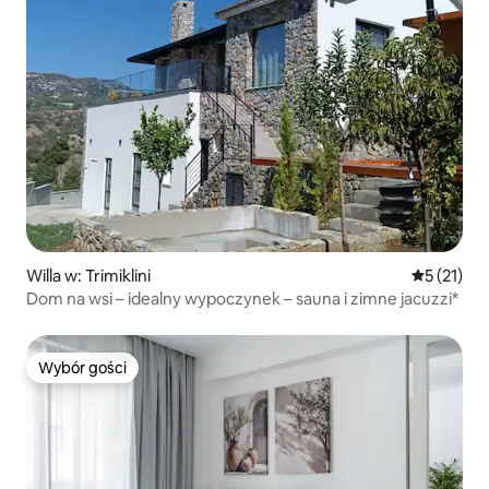
Willa w: Trimiklini
Średnia oce
5 (21)
Dom na wsi – idealny wypoczynek – sauna i zimne jacuzzi*
Wybór gości
Wybór gości