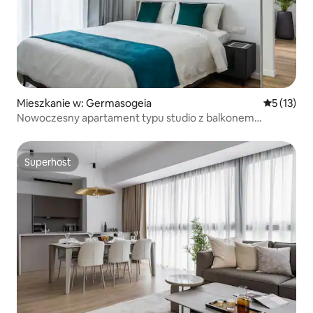
Mieszkanie w: Germasogeia
Średnia oce
5 (13)
Nowoczesny apartament typu studio z balkonem
i łóżkiem typu queen – Germa
Superhost
Superhost