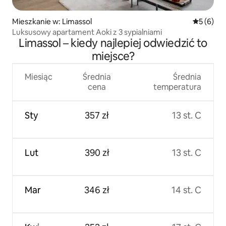
Mieszkanie w: Limassol
Średnia oc
5 (6)
Luksusowy apartament Aoki z 3 sypialniami
Limassol – kiedy najlepiej odwiedzić to
miejsce?
Miesiąc
Średnia
Średnia
cena
temperatura
Sty
357 zł
13 st. C
Lut
390 zł
13 st. C
Mar
346 zł
14 st. C