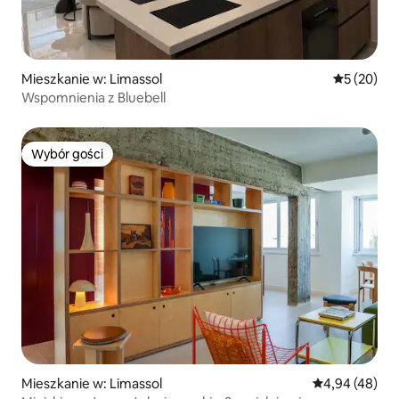
Mieszkanie w: Limassol
Średnia oce
5 (20)
Wspomnienia z Bluebell
Wybór gości
Wybór gości
Mieszkanie w: Limassol
Średnia ocena:
4,94 (48)