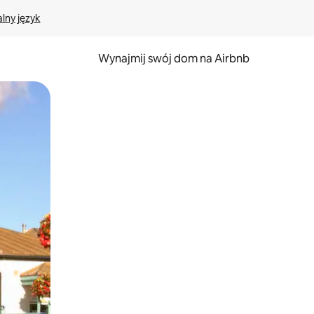
lny język
Wynajmij swój dom na Airbnb
e za pomocą gestów dotykowych lub przesuwania.