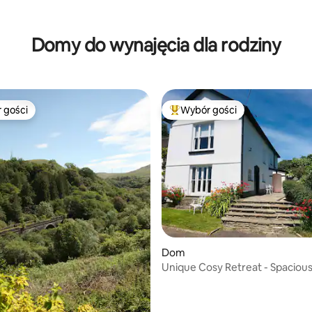
Domy do wynajęcia dla rodziny
 gości
Wybór gości
arniejsze z kategorii Wybór gości
Najpopularniejsze z kategorii 
, liczba recenzji: 111
Dom
Unique Cosy Retreat - Spaciou
Farm House