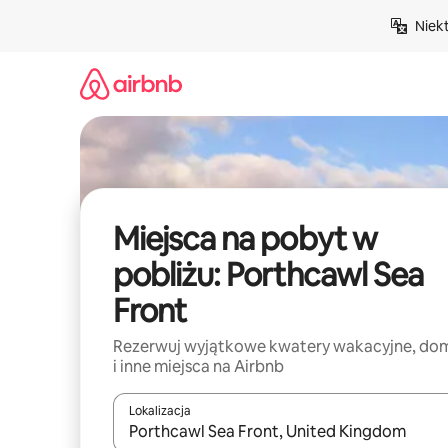
Przejdź
Niek
do
treści
Miejsca na pobyt w
pobliżu: Porthcawl Sea
Front
Rezerwuj wyjątkowe kwatery wakacyjne, do
i inne miejsca na Airbnb
Lokalizacja
Gdy wyniki będą dostępne, możesz poruszać się p