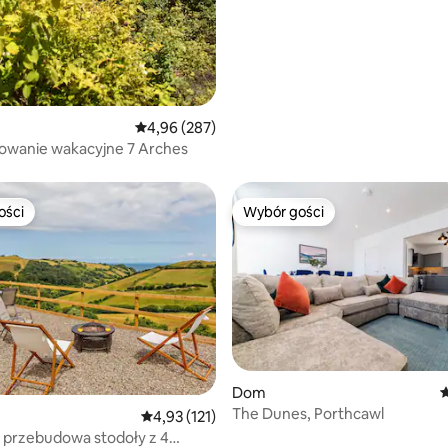
Średnia ocena: 4,96 na 5, liczba recenzji: 287
4,96 (287)
owanie wakacyjne 7 Arches
ości
Wybór gości
ości
Wybór gości
Dom
Ś
, liczba recenzji: 230
The Dunes, Porthcawl
Średnia ocena: 4,93 na 5, liczba recenzji: 121
4,93 (121)
 - przebudowa stodoły z 4