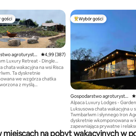
 gości
Wybór gości
arniejsze z kategorii Wybór gości
Najpopularniejsze z kategorii 
stwo agroturysty
Średnia ocena: 4,99 na 5, liczba recenzji: 387
4,99 (387)
 Luxury Retreat - Dingle
 chata wakacyjna na wsi Risca
lwm. Ta dyskretnie
, liczba recenzji: 317
wana we wzgórza chatka
tworzona z myślą
jących wakacjach. Chata została
Gospodarstwo agroturysty
Ś
 z wielką starannością
czne
ona w najlepszą izolację, aby
Alpaca Luxury Lodges - Garden
ny sen. *Oferujemy też
Cabin
Luksusowa chata wakacyjna u 
susowe wypady do domków.
Twmbarlwm i słynnego Iron Age 
 nas, aby uzyskać szczegółowe
dyskretnie wkomponowana w k
owitalny
zapewniająca prywatne i relaks
na wanna z hydromasażem
 miejscach na pobyt wakacyjnych w pob
wakacje. Chata jest zwrócona 