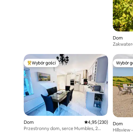
Dom
Zakwater
Wybór gości
Wybór g
Najpopularniejsze z kategorii Wybór gości
Wybór g
Dom
Średnia ocena: 4,95 na 5
4,95 (230)
Dom
Przestronny dom, serce Mumbles, 2
Hillsview