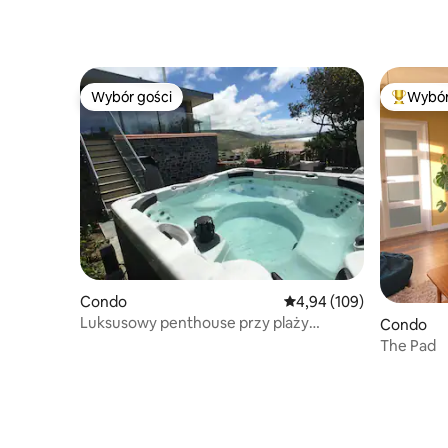
Wybór gości
Wybór
Wybór gości
Najpopul
Condo
Średnia ocena: 4,94 na 5
4,94 (109)
Luksusowy penthouse przy plaży
Condo
z pięknym widokiem na morze
The Pad