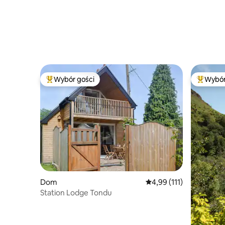
Wybór gości
Wybór
Najpopularniejsze z kategorii Wybór gości
Najpopul
Dom
Średnia ocena: 4,99 na 5
4,99 (111)
Station Lodge Tondu