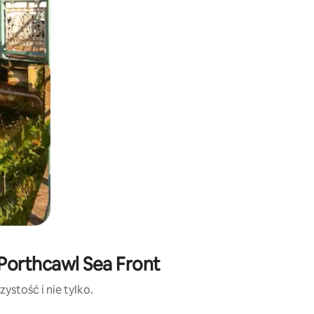
Porthcawl Sea Front
ystość i nie tylko.