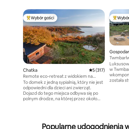
Wybór gości
Wybór
Najpopularniejsze z kategorii Wybór gości
Najpopul
Gospodar
czne
Twmbarlwm
Lodge
Luksusowa
w Twmbar
Chatka
Średnia ocena: 5 na 5
5 (317)
wkompono
Remote eco-retreat z widokiem na
została s
oszałamiającą zatokę Pwlldu
To domek z jedną sypialnią, który nie jest
o relaksu
odpowiedni dla dzieci ani zwierząt.
zbudowana
Dojazd do tego miejsca odbywa się po
i wyposaż
polnym drodze, na której przez około
zapewnić spokoj
1,2 km znajdują się BARDZO DUŻE dziury.
inne luk
Pierwszą rzeczą, którą zauważają goście,
Napisz do
jest „widok”. Bunkhouse oferuje
informacje* - Darmowy pakiet p
wyjątkowe widoki na zacisznej zatoki
– Prywat
Popularne udogodnienia w
Pwlldu. The Bunkhouse znajduje się na