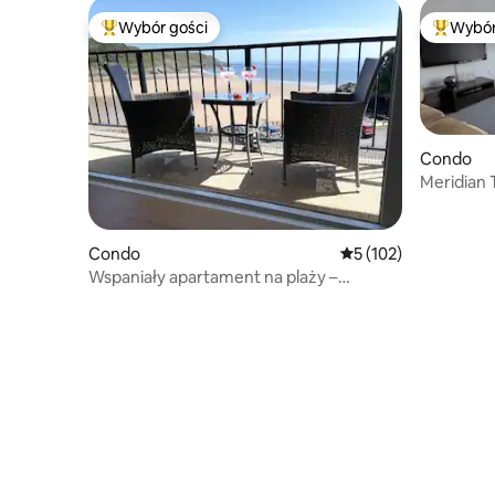
Wybór gości
Wybór
Najpopularniejsze z kategorii Wybór gości
Najpopul
Condo
Meridian 
marina vi
Condo
Średnia ocena: 5 na 5
5 (102)
Wspaniały apartament na plaży –
nieprzerwany widok na morze