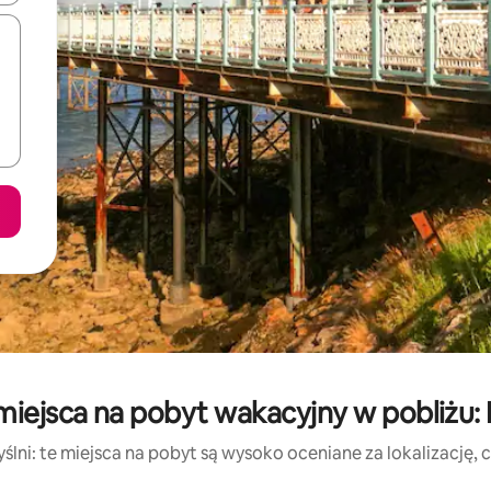
miejsca na pobyt wakacyjny w pobliżu: 
lni: te miejsca na pobyt są wysoko oceniane za lokalizację, cz