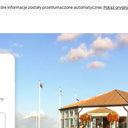
tóre informacje zostały przetłumaczone automatycznie. 
Pokaż orygina
my
o nich za pomocą klawiszy strzałek w górę i w dół lub przeglądać j