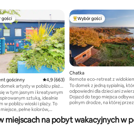
 gości
Wybór gości
arniejsze z kategorii Wybór gości
Najpopularniejsze z kategorii 
, liczba recenzji: 346
Chatka
Remote eco-retreat z widokie
nt gościnny
Średnia ocena: 4,9 na 5, liczba recenzji: 663
4,9 (663)
oszałamiającą zatokę Pwlldu
To domek z jedną sypialnią, któr
domek artysty w pobliżu plaży
odpowiedni dla dzieci ani zwier
 się w tym jasnym i kreatywnym
Dojazd do tego miejsca odbywa
nspirowanym sztuką, idealnie
polnym drodze, na której przez
 w pobliżu wioski i plaży. To
1,2 km znajdują się BARDZO DUŻ
 miejsce, pełne kolorów,
Pierwszą rzeczą, którą zauważa
u i przemyślanych akcentów,
 miejscach na pobyt wakacyjnych w po
jest „widok”. Bunkhouse oferuje
lne dla par, osób podróżujących
wyjątkowe widoki na zacisznej 
lub każdego, kto szuka
Pwlldu. The Bunkhouse znajduje się na
go wypoczynku nad morzem.