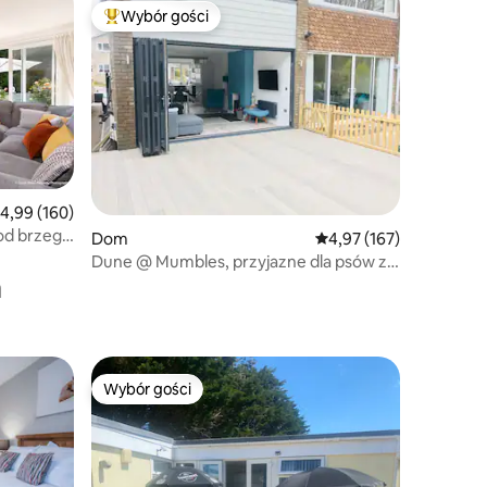
Wybór gości
Wybór gości
Najpopularniejsze z kategorii Wybór gości
rednia ocena: 4,99 na 5, liczba recenzji: 160
4,99 (160)
od brzegu
Dom
Średnia ocena: 4,97 na 5
4,97 (167)
Dune @ Mumbles, przyjazne dla psów z
a
ładowarką do pojazdów elektrycznych
Wybór gości
Wybór gości