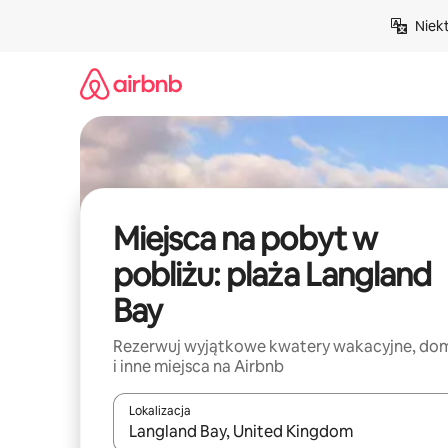
Przejdź
Niek
do
treści
Miejsca na pobyt w
pobliżu: plaża Langland
Bay
Rezerwuj wyjątkowe kwatery wakacyjne, do
i inne miejsca na Airbnb
Lokalizacja
Gdy wyniki będą dostępne, możesz poruszać się p