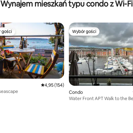
Wynajem mieszkań typu condo z Wi-Fi
 gości
Wybór gości
arniejsze z kategorii Wybór gości
Wybór gości
Średnia ocena: 4,95 na 5, liczba recenzji: 154
4,95 (154)
seascape
Condo
Water Front APT Walk to the B
City Centre