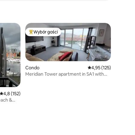
Wybór gości
Najpopularniejsze z kategorii Wybór gości
Condo
Średnia ocena: 4,95 na 5
4,95 (125)
Meridian Tower apartment in SA1 with
marina views.
Średnia ocena: 4,8 na 5, liczba recenzji: 152
4,8 (152)
each &