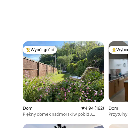
Wybór gości
Wybór
Najpopularniejsze z kategorii Wybór gości
Najpopul
Dom
Średnia ocena: 4,94 na 5
4,94 (162)
Dom
Piękny domek nadmorski w pobliżu
Przytuln
Mumbles
Mumbles 