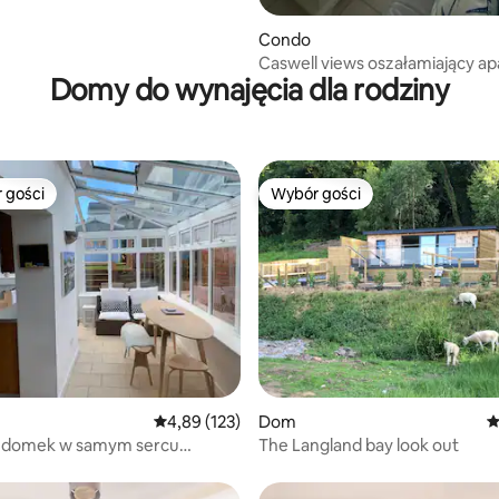
Condo
Caswell views oszałamiający apartament
Domy do wynajęcia dla rodziny
na plaży
 gości
Wybór gości
arniejsze z kategorii Wybór gości
Wybór gości
, liczba recenzji: 162
Średnia ocena: 4,89 na 5, liczba recenzji: 123
4,89 (123)
Dom
Ś
y domek w samym sercu
The Langland bay look out
z parkingiem.