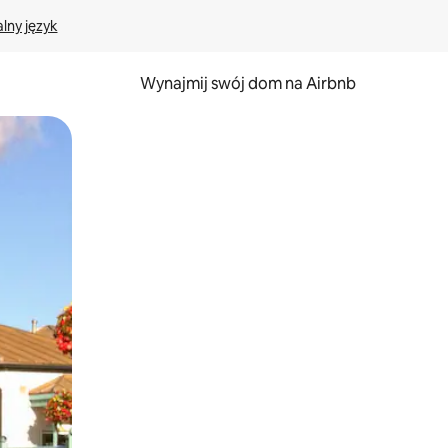
lny język
Wynajmij swój dom na Airbnb
e za pomocą gestów dotykowych lub przesuwania.