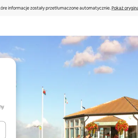
tóre informacje zostały przetłumaczone automatycznie. 
Pokaż orygina
my
o nich za pomocą klawiszy strzałek w górę i w dół lub przeglądać j