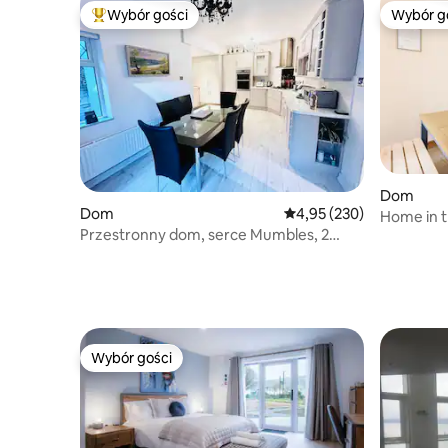
Wybór gości
Wybór g
Najpopularniejsze z kategorii Wybór gości
Wybór g
Dom
Dom
Średnia ocena: 4,95 na 5
4,95 (230)
Home in t
Przestronny dom, serce Mumbles, 2
Views!
miejsca parkingowe
Wybór gości
Wybór gości