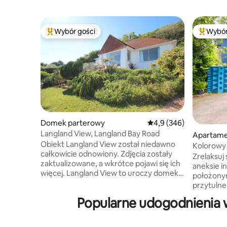
Wybór gości
Wybór
Najpopularniejsze z kategorii Wybór gości
Najpopul
Domek parterowy
Średnia ocena: 4,9 na 5
4,9 (346)
Langland View, Langland Bay Road
Apartame
Obiekt Langland View został niedawno
Kolorowy 
całkowicie odnowiony. Zdjęcia zostały
i wioski
Zrelaksuj
zaktualizowane, a wkrótce pojawi się ich
aneksie i
więcej. Langland View to uroczy domek
położonym
50 metrów od klubu golfowego, 150
przytulne
metrów od Langland Bay, restauracji
charakter
Popularne udogodnienia w
Brasserie, publicznych kortów
jest idea
tenisowych i nadmorskiej ścieżki. Masz
samotnie 
wyłączność na korzystanie z tej
spokojne