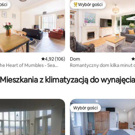
ości
Wybór gości
ości
Najpopularniejsze z kategorii 
Średnia ocena: 4,92 na 5, liczba recenzji: 106
4,92 (106)
Dom
Ś
, liczba recenzji: 230
he Heart of Mumbles - Sea
Romantyczny dom kilka minut 
morza.
Mieszkania z klimatyzacją do wynajęci
Wybór gości
Wybór gości