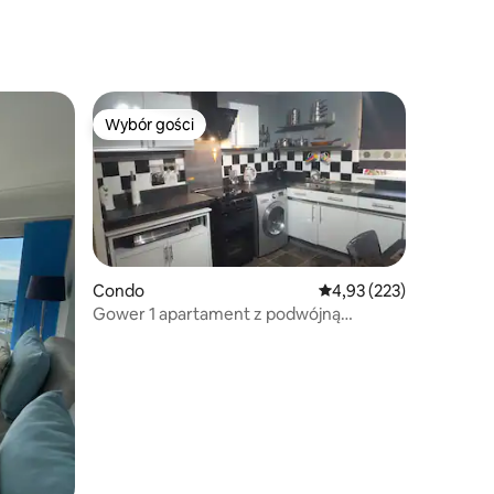
Wybór gości
Wybór gości
Wybór gości
Condo
Średnia ocena: 4,93 na 5
4,93 (223)
Gower 1 apartament z podwójną
sypialnią