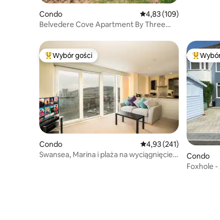
Condo
Średnia ocena: 4,83 na 5
4,83 (109)
Belvedere Cove Apartment By Three
Cliffs Bay
Wybór gości
Wybór
Najpopularniejsze z kategorii Wybór gości
Najpopul
Condo
Średnia ocena: 4,93 na 5
4,93 (241)
Swansea, Marina i plaża na wyciągnięcie
Condo
ręki
Foxhole -
Southgat