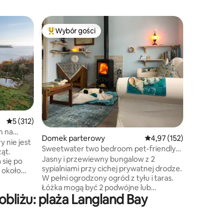
Apartame
Wybór gości
Wybór
Wybór gości
Najpopularniejsze z kategorii Wybór gości
Najpopu
Apartam
szerego
Twój pry
zaledwie
domu nad
roztacza
zatokę S
promenad
z naprze
lub poćw
Średnia ocena: 5 na 5, liczba recenzji: 312
5 (312)
W pomies
m na
king-size
Domek parterowy
Średnia ocena: 4,97 na 5
4,97 (152)
y nie jest
z funkcją
Sweetwater two bedroom pet-friendly
ząt.
jedzenia
bungalow
Jasny i przewiewny bungalow z 2
 się po
nowoczes
sypialniami przy cichej prywatnej drodze.
 około
i toaletą. Chociaż nie ma możliwości
W pełni ogrodzony ogród z tyłu i taras.
E dziury.
gotowani
Łóżka mogą być 2 podwójne lub
ją goście,
sztućce, t
bliżu: plaża Langland Bay
podwójne i 2 pojedyncze. Kuchnia ma
herbata, 
wszystko, czego potrzebujesz. W salonie
zatoki
znajduje się telewizor Smart TV, DVD,