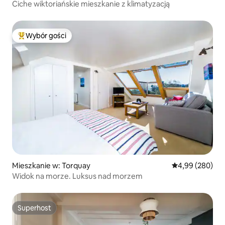
Ciche wiktoriańskie mieszkanie z klimatyzacją
Wybór gości
Najpopularniejsze z kategorii Wybór gości
Mieszkanie w: Torquay
Średnia ocena: 4
4,99 (280)
Widok na morze. Luksus nad morzem
Superhost
Superhost