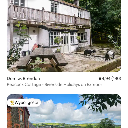
Dom w: Brendon
Średnia ocena: 
4,94 (190)
Peacock Cottage - Riverside Holidays on Exmoor
Wybór gości
Najpopularniejsze z kategorii Wybór gości