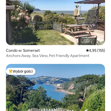
Condo w: Somerset
Średnia ocena: 
4,95 (155)
Anchors Away. Sea View, Pet Friendly Apartment
Wybór gości
Najpopularniejsze z kategorii Wybór gości