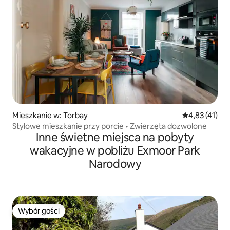
Mieszkanie w: Torbay
Średnia ocena:
4,83 (41)
Stylowe mieszkanie przy porcie • Zwierzęta dozwolone
Inne świetne miejsca na pobyty
wakacyjne w pobliżu Exmoor Park
Narodowy
Wybór gości
Wybór gości