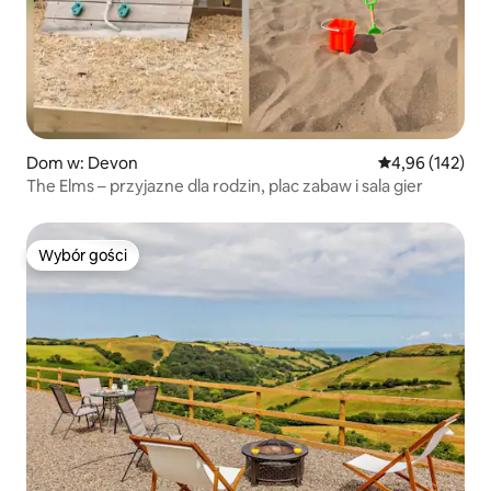
Dom w: Devon
Średnia ocena: 
4,96 (142)
The Elms – przyjazne dla rodzin, plac zabaw i sala gier
Wybór gości
Wybór gości