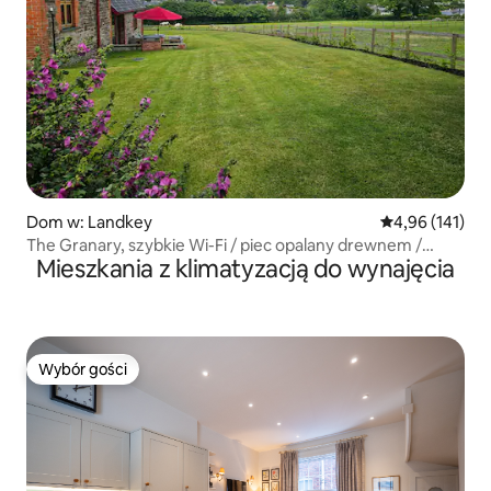
Dom w: Landkey
Średnia ocena: 
4,96 (141)
The Granary, szybkie Wi-Fi / piec opalany drewnem /
Mieszkania z klimatyzacją do wynajęcia
przestronne / widoki
Wybór gości
Wybór gości