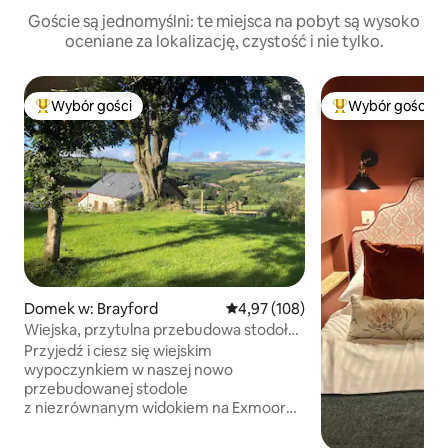
Goście są jednomyślni: te miejsca na pobyt są wysoko
oceniane za lokalizację, czystość i nie tylko.
Wybór gości
Wybór gości
Najpopularniejsze z kategorii Wybór gości
Najpopularniejsze
Domek w: Brayford
Średnia ocena: 4,97 na 5, liczba 
4,97 (108)
Wiejska, przytulna przebudowa stodoły
z pięknymi widokami.
Przyjedź i ciesz się wiejskim
wypoczynkiem w naszej nowo
przebudowanej stodole
z niezrównanym widokiem na Exmoor
i przytulnym, eleganckim wnętrzem.
Położony prywatnie w obrębie