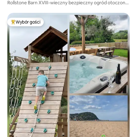
Rollstone Barn XVIII-wieczny bezpieczny ogród otoczony
murem.
Wybór gości
Najpopularniejsze z kategorii Wybór gości