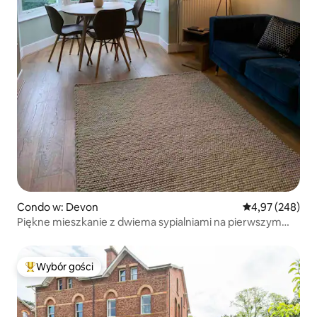
Condo w: Devon
Średnia ocena: 
4,97 (248)
Piękne mieszkanie z dwiema sypialniami na pierwszym
piętrze
Wybór gości
Najpopularniejsze z kategorii Wybór gości