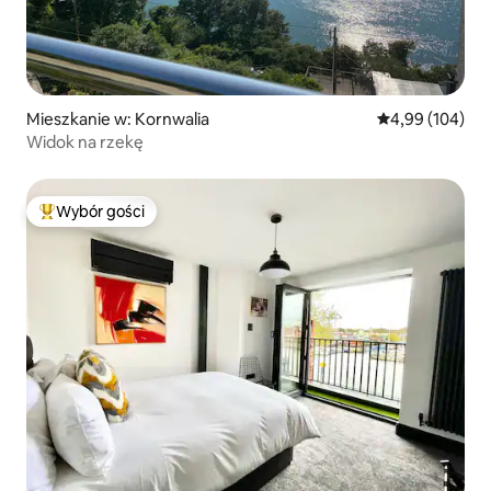
Mieszkanie w: Kornwalia
Średnia ocena: 
4,99 (104)
Widok na rzekę
Wybór gości
Najpopularniejsze z kategorii Wybór gości