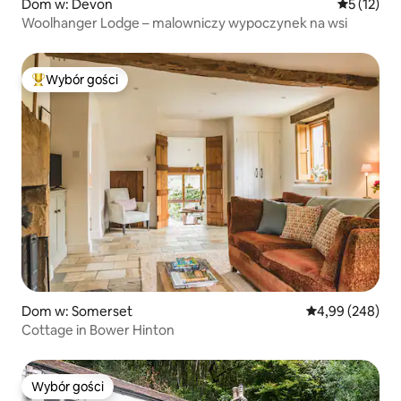
Dom w: Devon
Średnia oce
5 (12)
Woolhanger Lodge – malowniczy wypoczynek na wsi
Wybór gości
Najpopularniejsze z kategorii Wybór gości
Dom w: Somerset
Średnia ocena: 4
4,99 (248)
Cottage in Bower Hinton
Wybór gości
Wybór gości