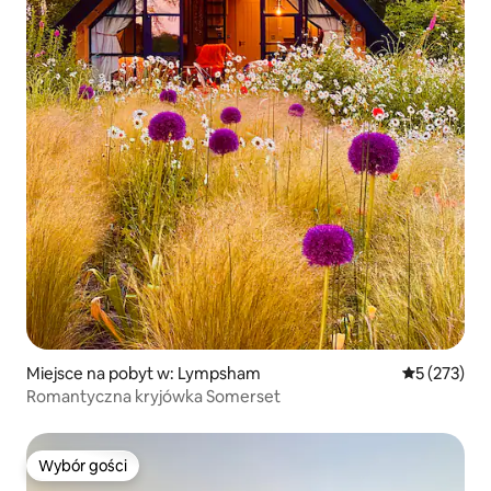
Miejsce na pobyt w: Lympsham
Średnia ocen
5 (273)
Romantyczna kryjówka Somerset
Wybór gości
Wybór gości