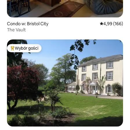
Condo w: Bristol City
Średnia ocena: 
4,99 (166)
The Vault
Wybór gości
Najpopularniejsze z kategorii Wybór gości