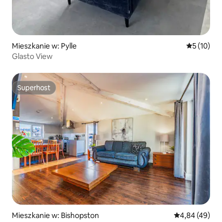
Mieszkanie w: Pylle
Średnia oce
5 (10)
Glasto View
Superhost
Superhost
Mieszkanie w: Bishopston
Średnia ocena:
4,84 (49)