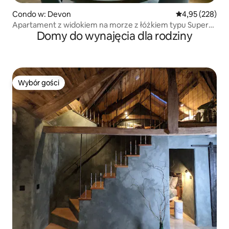
Condo w: Devon
Średnia ocena: 
4,95 (228)
Apartament z widokiem na morze z łóżkiem typu Super
Domy do wynajęcia dla rodziny
King
Wybór gości
Wybór gości