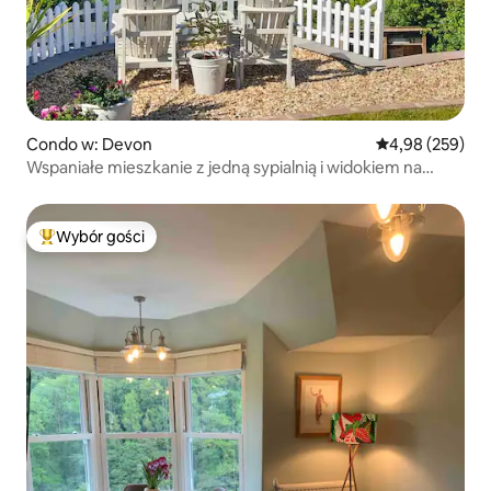
Condo w: Devon
Średnia ocena: 
4,98 (259)
Wspaniałe mieszkanie z jedną sypialnią i widokiem na
morze.
Wybór gości
Najpopularniejsze z kategorii Wybór gości