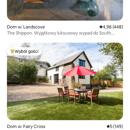
Dom w: Landscove
Średnia ocena: 
4,96 (448)
The Shippon. Wyjątkowy luksusowy wypad do South
Devon.
Wybór gości
Najpopularniejsze z kategorii Wybór gości
Dom w: Fairy Cross
Średnia ocen
5 (149)