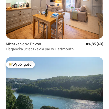
Mieszkanie w: Devon
Średnia ocena:
4,85 (40)
Elegancka ucieczka dla par w Dartmouth
Wybór gości
Najpopularniejsze z kategorii Wybór gości