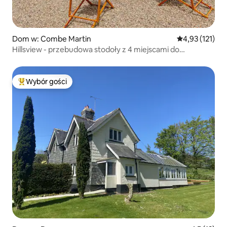
Dom w: Combe Martin
Średnia ocena: 
4,93 (121)
Hillsview - przebudowa stodoły z 4 miejscami do
cumowania
Wybór gości
Najpopularniejsze z kategorii Wybór gości