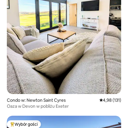
Condo w: Newton Saint Cyres
Średnia ocena: 
4,98 (131)
Oaza w Devon w pobliżu Exeter
Wybór gości
Najpopularniejsze z kategorii Wybór gości