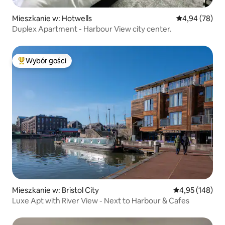
Mieszkanie w: Hotwells
Średnia ocena:
4,94 (78)
Duplex Apartment - Harbour View city center.
Wybór gości
Najpopularniejsze z kategorii Wybór gości
Mieszkanie w: Bristol City
Średnia ocena: 
4,95 (148)
Luxe Apt with River View - Next to Harbour & Cafes