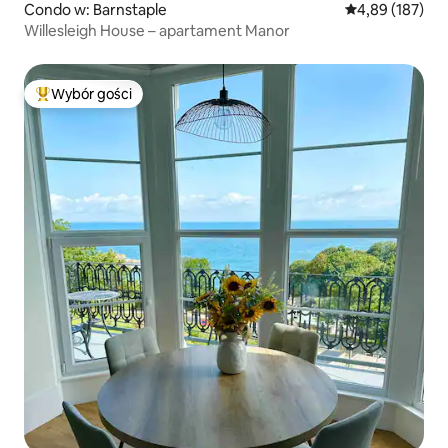
Condo w: Barnstaple
Średnia ocena: 
4,89 (187)
Willesleigh House – apartament Manor
Wybór gości
Najpopularniejsze z kategorii Wybór gości