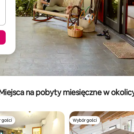
Miejsca na pobyty miesięczne w okolic
 gości
Wybór gości
arniejsze z kategorii Wybór gości
Wybór gości