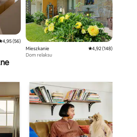
Średnia ocena: 4,95 na 5, liczba recenzji: 56
4,95 (56)
Mieszkanie
Średnia ocena: 4,92 na 5
4,92 (148)
Dom relaksu
zne