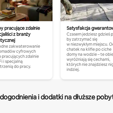
y pracujące zdalnie
Satysfakcja gwaranto
cjaliści z branży
Czasem jedziesz gdzieś p
by zatrzymać się
stycznej
w niezwykłym miejscu. O
dne zakwaterowanie
chatek na klifie po ciche
nomadów cyfrowych
domy na wodzie – te obi
b pracujących zdalnie
wyróżniają się cechami,
Fi i specjalną
których nie znajdziesz ni
trzenią do pracy.
indziej.
dogodnienia i dodatki na dłuższe poby