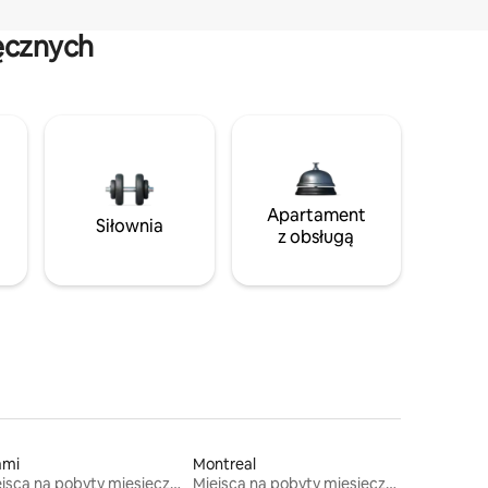
ęcznych
Apartament
Siłownia
z obsługą
ami
Montreal
Miejsca na pobyty miesięczne
Miejsca na pobyty miesięczne