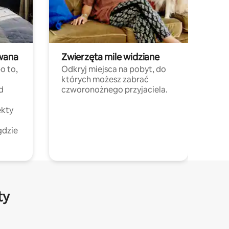
wana
Zwierzęta mile widziane
o to,
Odkryj miejsca na pobyt, do
których możesz zabrać
d
czworonożnego przyjaciela.
ekty
gdzie
ty