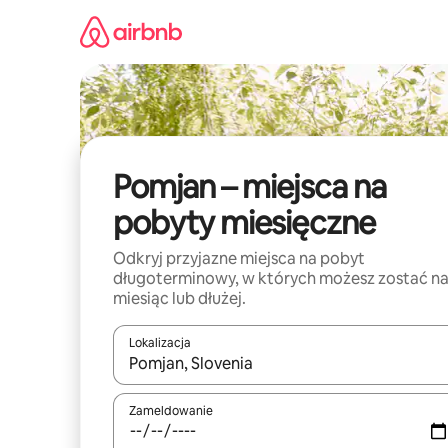
Przejdź
do
treści
Pomjan – miejsca na
pobyty miesięczne
Odkryj przyjazne miejsca na pobyt
długoterminowy, w których możesz zostać n
miesiąc lub dłużej.
Lokalizacja
Gdy wyniki będą dostępne, możesz poruszać się p
Zameldowanie