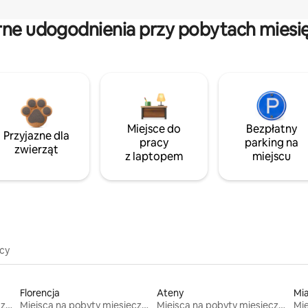
rne udogodnienia przy pobytach miesi
Miejsce do
Bezpłatny
Przyjazne dla
pracy
parking na
zwierząt
z laptopem
miejscu
icy
Florencja
Ateny
Mi
Miejsca na pobyty miesięczne
Miejsca na pobyty miesięczne
Miejsca na pobyty miesięczne