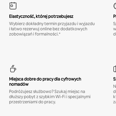
Elastyczność, której potrzebujesz
P
Wybierz dokładny termin przyjazdu i wyjazdu
S
i łatwo rezerwuj online bez dodatkowych
w
zobowiązań i formalności.*
d
Miejsca dobre do pracy dla cyfrowych
S
nomadów
N
Podróżujesz służbowo? Szukaj miejsc na
d
dłuższy pobyt z szybkim Wi-Fi i specjalnymi
k
przestrzeniami do pracy.
z