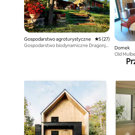
Gospodarstwo agroturystyczne
Średnia ocena: 5 na 
5 (27)
Gospodarstwo biodynamiczne Dragonja
Domek
w dziewiczej przyrodzie
Old Mulbe
Pr
Murvica