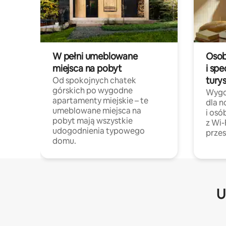
W pełni umeblowane
Osob
miejsca na pobyt
i spe
tury
Od spokojnych chatek
górskich po wygodne
Wygo
apartamenty miejskie – te
dla 
umeblowane miejsca na
i osó
pobyt mają wszystkie
z Wi-
udogodnienia typowego
przes
domu.
U