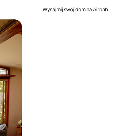
Wynajmij swój dom na Airbnb
e za pomocą gestów dotykowych lub przesuwania.