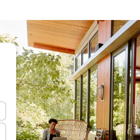
a
o nich za pomocą klawiszy strzałek w górę i w dół lub przeglądać j