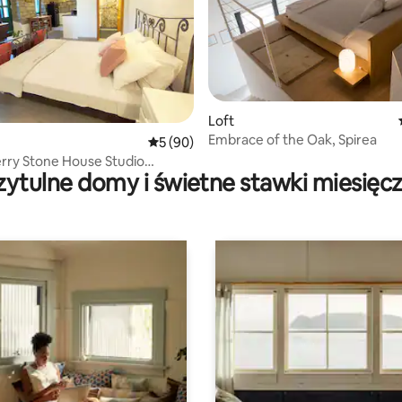
5, liczba recenzji: 27
Loft
Embrace of the Oak, Spirea
Średnia ocena: 5 na 5, liczba recenzji: 90
5 (90)
rry Stone House Studio
zytulne domy i świetne stawki miesięc