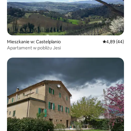
Mieszkanie w: Castelplanio
Średnia ocena:
4,89 (44)
Apartament w pobliżu Jesi