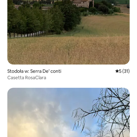
Stodoła w: Serra De' conti
Średnia oce
5 (31)
Casetta RosaClara