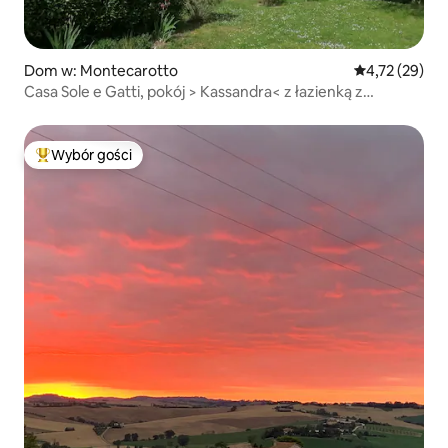
Dom w: Montecarotto
Średnia ocena:
4,72 (29)
Casa Sole e Gatti, pokój > Kassandra< z łazienką z
prysznicem
Wybór gości
Najpopularniejsze z kategorii Wybór gości