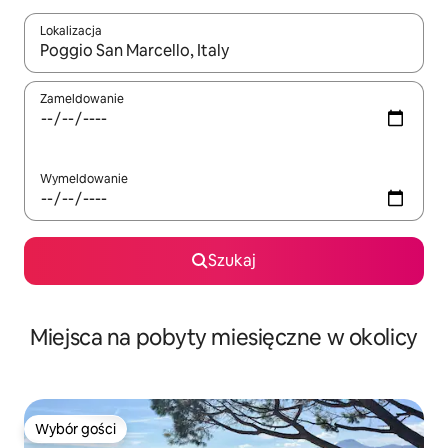
Lokalizacja
Gdy wyniki będą dostępne, możesz poruszać się po nich za pom
Zameldowanie
Wymeldowanie
Szukaj
Miejsca na pobyty miesięczne w okolicy
Wybór gości
Wybór gości