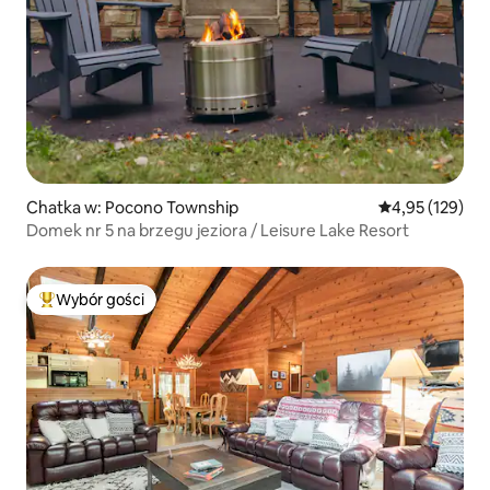
Chatka w: Pocono Township
Średnia ocena: 
4,95 (129)
Domek nr 5 na brzegu jeziora / Leisure Lake Resort
Wybór gości
Najpopularniejsze z kategorii Wybór gości