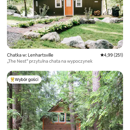
Chatka w: Lenhartsville
Średnia ocena: 
4,99 (251)
„The Nest” przytulna chata na wypoczynek
Wybór gości
Najpopularniejsze z kategorii Wybór gości