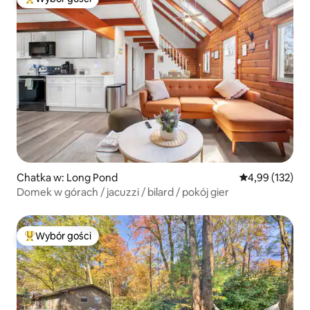
Najpopularniejsze z kategorii Wybór gości
Chatka w: Long Pond
Średnia ocena: 
4,99 (132)
Domek w górach / jacuzzi / bilard / pokój gier
Wybór gości
Najpopularniejsze z kategorii Wybór gości