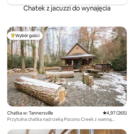
Chatek z jacuzzi do wynajęcia
Wybór gości
Najpopularniejsze z kategorii Wybór gości
Chatka w: Tannersville
Średnia ocena: 
4,97 (265)
Przytulna chatka nad rzeką Pocono Creek z wanną
z hydromasażem