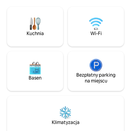
Wi-Fi, telewizję kablową, ekspres do
kuchennym, łóżki
kawy Nespresso i kapsułki,
kanapą (składaną 
pralkę/suszarkę, kominek gazowy, pełny
łazienkę z prysz
zestaw garnków i patelni, rozkładaną
płytkami, Wi-Fi, t
sofę, ręczniki i pościel wliczone w pobyt.
wędkarstwo nad je
Udogodnienia na świeżym powietrzu
wędrówki, ognisk
Kuchnia
Wi-Fi
obejmują: grill, kominek opalany
powietrzu, grill i 
drewnem, wannę z hydromasażem, grę
zapewniona jest po
w rzutki Corn Hole, prywatny dostęp do
poduszki, ręczniki
rzeki.
mydła, szampon it
Bezpłatny parking
Basen
na miejscu
Klimatyzacja