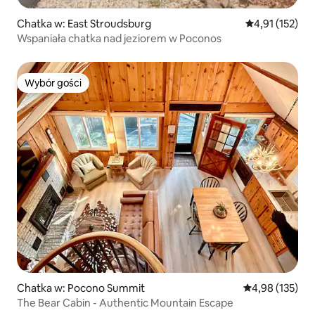
Chatka w: East Stroudsburg
Średnia ocena: 
4,91 (152)
Wspaniała chatka nad jeziorem w Poconos
Wybór gości
Wybór gości
Chatka w: Pocono Summit
Średnia ocena: 
4,98 (135)
The Bear Cabin - Authentic Mountain Escape