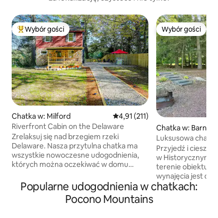
Wybór gości
Wybór gości
Najpopularniejsze z kategorii Wybór gości
Wybór gości
Chatka w: Milford
Średnia ocena: 4,91 na 5, liczba 
4,91 (211)
Riverfront Cabin on the Delaware
Chatka w: Barnesvi
Zrelaksuj się nad brzegiem rzeki
Luksusowa chatka 
Delaware. Nasza przytulna chatka ma
z dostępem do jez
Przyjedź i ciesz s
wszystkie nowoczesne udogodnienia,
w Historycznym P
których można oczekiwać w domu
terenie obiektu pr
wakacyjnym, w połączeniu z
wynajęcia jest dz
udogodnieniami na świeżym powietrzu,
Popularne udogodnienia w chatkach:
z nich oferuje pr
które sprawiają, że ten dom wakacyjny
naszych 63 akrac
Pocono Mountains
jest spokojnym spełnieniem marzeń!
jeziorem. Udogodn
Udogodnienia wewnętrzne obejmują:
jednoosobowe z 