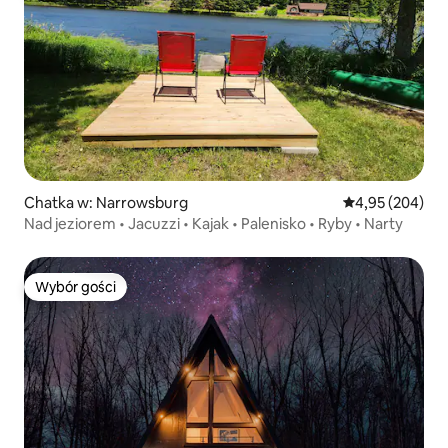
Chatka w: Narrowsburg
Średnia ocena: 
4,95 (204)
Nad jeziorem • Jacuzzi • Kajak • Palenisko • Ryby • Narty
Wybór gości
Wybór gości