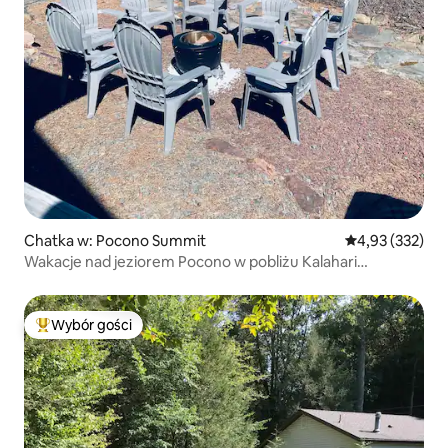
Chatka w: Pocono Summit
Średnia ocena: 
4,93 (332)
Wakacje nad jeziorem Pocono w pobliżu Kalahari
i Camelback
Wybór gości
Najpopularniejsze z kategorii Wybór gości