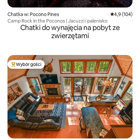
Chatka w: Pocono Pines
Średnia ocena:
4,9 (104)
Camp Rock in the Poconos | Jacuzzi i palenisko
Chatki do wynajęcia na pobyt ze
zwierzętami
Wybór gości
Najpopularniejsze z kategorii Wybór gości