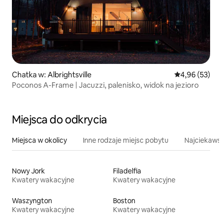
Chatka w: Albrightsville
Średnia ocena:
4,96 (53)
Poconos A-Frame | Jacuzzi, palenisko, widok na jezioro
Miejsca do odkrycia
Miejsca w okolicy
Inne rodzaje miejsc pobytu
Najciekawsz
Nowy Jork
Filadelfia
Kwatery wakacyjne
Kwatery wakacyjne
Waszyngton
Boston
Kwatery wakacyjne
Kwatery wakacyjne