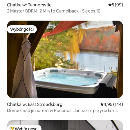
Chatka w: Tannersville
Średnia oce
5 (99)
2 Master BDRM, 2 Min to Camelback - Sleeps 10
Wybór gości
Wybór gości
Chatka w: East Stroudsburg
Średnia ocena: 
4,95 (144)
Domek nad jeziorem w Poconos. Jacuzzi + przyroda +
palenisko
Wybór gości