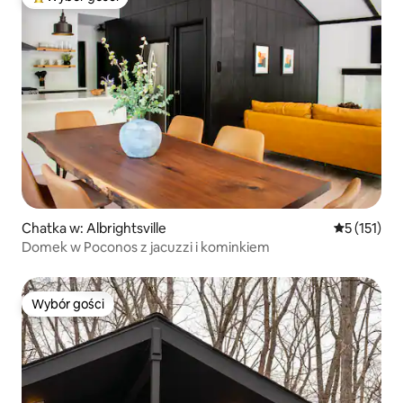
Najpopularniejsze z kategorii Wybór gości
Chatka w: Albrightsville
Średnia ocen
5 (151)
Domek w Poconos z jacuzzi i kominkiem
Wybór gości
Wybór gości