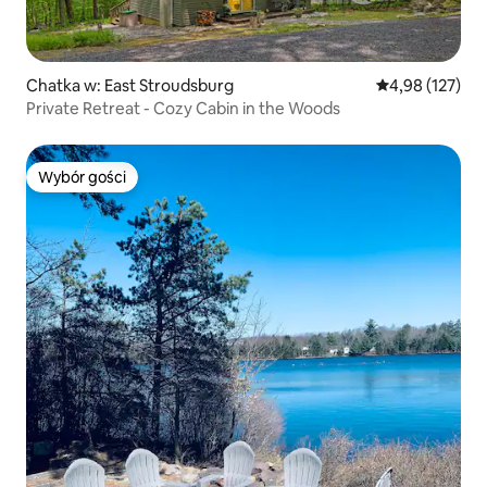
Chatka w: East Stroudsburg
Średnia ocena: 
4,98 (127)
Private Retreat - Cozy Cabin in the Woods
Wybór gości
Wybór gości