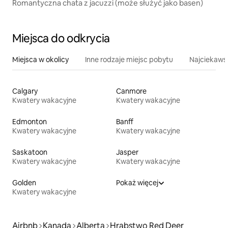
Romantyczna chata z jacuzzi (może służyć jako basen)
Miejsca do odkrycia
Miejsca w okolicy
Inne rodzaje miejsc pobytu
Najciekawsz
Calgary
Canmore
Kwatery wakacyjne
Kwatery wakacyjne
Edmonton
Banff
Kwatery wakacyjne
Kwatery wakacyjne
Saskatoon
Jasper
Kwatery wakacyjne
Kwatery wakacyjne
Golden
Pokaż więcej
Kwatery wakacyjne
Airbnb
Kanada
Alberta
Hrabstwo Red Deer