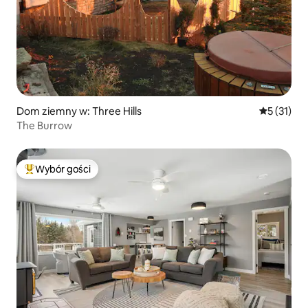
Dom ziemny w: Three Hills
Średnia oce
5 (31)
The Burrow
Wybór gości
Najpopularniejsze z kategorii Wybór gości