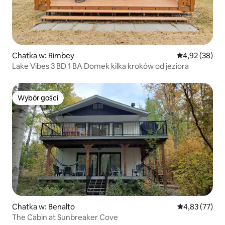
Chatka w: Rimbey
Średnia ocena:
4,92 (38)
Lake Vibes 3 BD 1 BA Domek kilka kroków od jeziora
Wybór gości
Wybór gości
Chatka w: Benalto
Średnia ocena:
4,83 (77)
The Cabin at Sunbreaker Cove