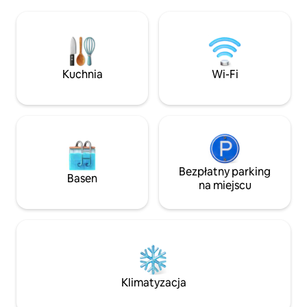
relaksującym otoczeniu i został
spacerem do Blindm
zbudowany na naszej rodzinnej farmie.
kajaki, tajemnicza huśta
Nazwa Swedish House to hołd dla
w odosobnieniu i 
dziedzictwa mojego dziadka. Wygodne
śpij pod rozgwie
łóżko typu king, w pełni wyposażona
niebem. 10 minut 
kuchnia ze wszystkimi podstawowymi
Kuchnia
Wi-Fi
Lake. Zgodnie z 
udogodnieniami. Duży prysznic
organizowania imp
w łazience! Kopuła jest ogrzewana przez
Imprezy nie są d
najlepszy żeliwny piec na drewno!
Cabin.
NOWOŚĆ: loft z łóżkiem typu queen!
Można również wynająć łóżeczko
dziecięce.
Bezpłatny parking
Basen
na miejscu
Klimatyzacja