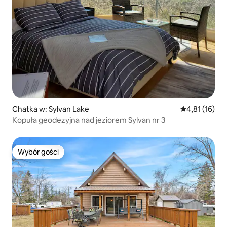
Chatka w: Sylvan Lake
Średnia ocena:
4,81 (16)
Kopuła geodezyjna nad jeziorem Sylvan nr 3
Wybór gości
Wybór gości