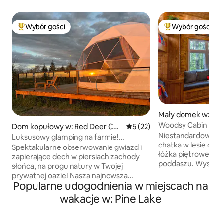
Wybór gości
Wybór gości
Najpopularniejsze z kategorii Wybór gości
Najpopularniejsze
Mały domek w: Re
ounty
Woodsy Cabin Ge
Dom kopułowy w: Red Deer Cou
Średnia ocena: 5 na 5, liczba
5 (22)
Paradise
Niestandardowa, p
nty
Luksusowy glamping na farmie!
chatka w lesie o w
(Szwedzki Dom)
Spektakularne obserwowanie gwiazd i
łóżka piętrowe/łó
zapierające dech w piersiach zachody
poddaszu. Wysokie
słońca, na progu natury w Twojej
materac/pościel. 
prywatnej oazie! Nasza najnowsza
Prywatny kamienny 
Popularne udogodnienia w miejscach na
oferta – ten dom kopułowy
wodospad. NOWOŚĆ
o powierzchni ponad 600 stóp
wakacje w: Pine Lake
Nowość! Lodówka
kwadratowych – zapewnia wszystkie
rozmiarze mieszka
domowe wygody w wyjątkowym,
do czystego „Tinkl