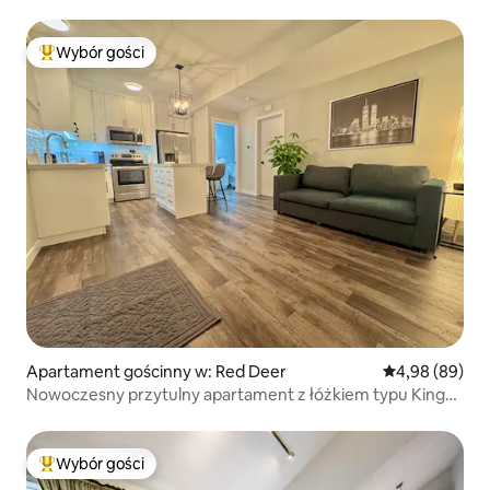
Wybór gości
Najpopularniejsze z kategorii Wybór gości
Apartament gościnny w: Red Deer
Średnia ocena:
4,98 (89)
Nowoczesny przytulny apartament z łóżkiem typu King
przy parku
Wybór gości
Najpopularniejsze z kategorii Wybór gości