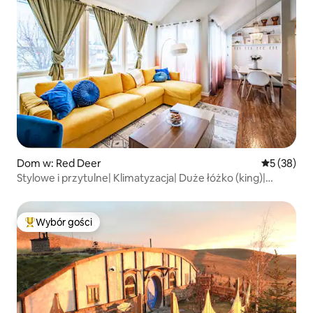
Dom w: Red Deer
Średnia oce
5 (38)
Stylowe i przytulne| Klimatyzacja| Duże łóżko (king)|
Automaty do gier| Podwórko i grill
Wybór gości
Najpopularniejsze z kategorii Wybór gości