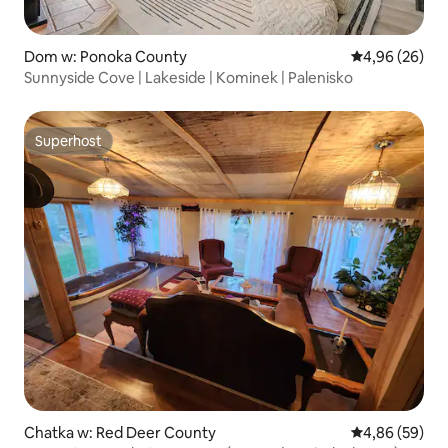
Dom w: Ponoka County
Średnia ocena:
4,96 (26)
Sunnyside Cove | Lakeside | Kominek | Palenisko
Superhost
Superhost
Chatka w: Red Deer County
Średnia ocena:
4,86 (59)