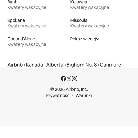
Banff
Kelowna
Kwatery wakacyjne
Kwatery wakacyjne
Spokane
Missoula
Kwatery wakacyjne
Kwatery wakacyjne
Coeur d’Alene
Pokaż więcej
Kwatery wakacyjne
Airbnb
Kanada
Alberta
Bighorn No. 8
Canmore
© 2026 Airbnb, Inc.
Prywatność
Warunki