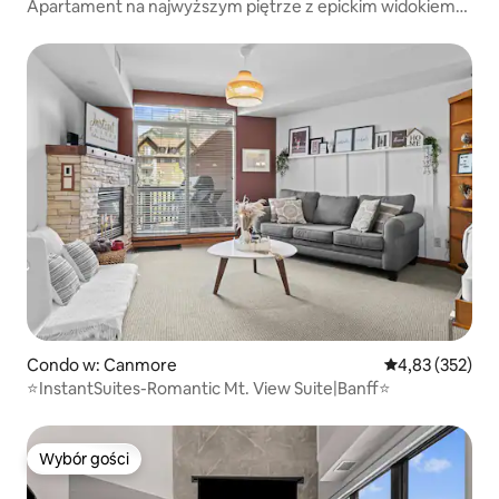
Apartament na najwyższym piętrze z epickim widokiem
na góry i wanną z hydromasażem
Condo w: Canmore
Średnia ocena: 
4,83 (352)
⭐️InstantSuites-Romantic Mt. View Suite|Banff⭐️
Wybór gości
Wybór gości