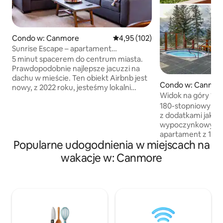
Condo w: Canmore
Średnia ocena: 4,95 na 5, liczba 
4,95 (102)
Sunrise Escape – apartament
z 2 sypialniami i 2 łazienkami
5 minut spacerem do centrum miasta.
Prawdopodobnie najlepsze jacuzzi na
dachu w mieście. Ten obiekt Airbnb jest
Condo w: Canmor
nowy, z 2022 roku, jesteśmy lokalni
Widok na góry 180°
i dostępni w razie jakichkolwiek pytań
Najlepszy ośrodek
180-stopniowy wid
dotyczących apartamentu lub obszaru
z dodatkami jak w
Canmore/Banff przed dokonaniem
wypoczynkowym! Falcon Cres
rezerwacji. Jeśli zdecydujesz się na
apartament z 1 syp
rezerwację, będziemy bardzo wdzięczni
Popularne udogodnienia w miejscach na
Wygodna sofa, ko
i z niecierpliwością czekamy na Ciebie!
telewizor 58" smar
Ostatnie aktualizacje: – Łóżeczko
wakacje w: Canmore
Mbps. W pełni wy
turystyczne – Przenośny klimatyzator +
kawa/ziemia. Łóż
wentylatory Woozoo (2) + wentylatory
pościel z mikrofib
zapasowe (2) (aktualizacja 17 czerwca
Łazienka z 3 sztuk
2025 r.) - Jacuzzi na dachu można
udogodnienia, sus
zarezerwować od 7:00 do 20:00 za
Balkon, widoki na 
pośrednictwem portalu internetowego
wschód/zachód sł
z 72-godzinnym (+30 minut)