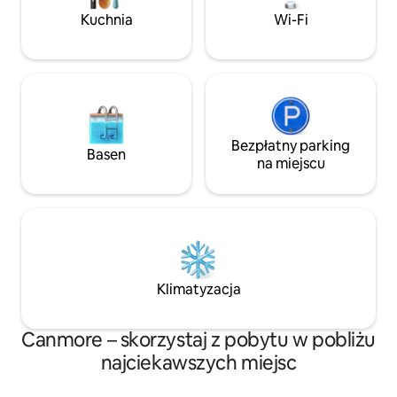
hydromasażem, si
wyprzedzeniem.
Kuchnia
Wi-Fi
myjnia samochodowa. Spacer do
w 15 minut lub au
Idealne dla par, d
idealny wypoczyn
Bezpłatny parking
Basen
na miejscu
Klimatyzacja
Canmore – skorzystaj z pobytu w pobliżu
najciekawszych miejsc