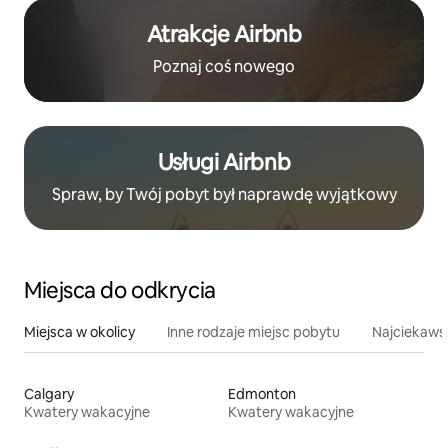
Atrakcje Airbnb
Poznaj coś nowego
Usługi Airbnb
Spraw, by Twój pobyt był naprawdę wyjątkowy
Miejsca do odkrycia
Miejsca w okolicy
Inne rodzaje miejsc pobytu
Najciekawsz
Calgary
Edmonton
Kwatery wakacyjne
Kwatery wakacyjne