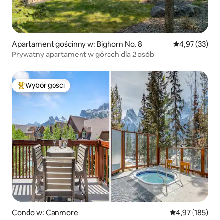
Apartament gościnny w: Bighorn No. 8
Średnia ocena:
4,97 (33)
Prywatny apartament w górach dla 2 osób
Wybór gości
Najpopularniejsze z kategorii Wybór gości
Condo w: Canmore
Średnia ocena: 
4,97 (185)