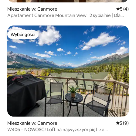
Mieszkanie w: Canmore
Średnia oc
5 (4)
Apartament Canmore Mountain View | 2 sypialnie | Dla
6 osób
Wybór gości
Wybór gości
Mieszkanie w: Canmore
Średnia oc
5 (9)
W406 – NOWOŚĆ! Loft na najwyższym piętrze
z niesamowitym widokiem na góry