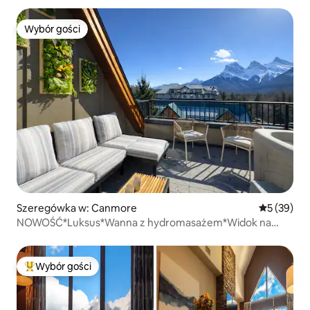
Wybór gości
Wybór gości
Szeregówka w: Canmore
Średnia oce
5 (39)
NOWOŚĆ*Luksus*Wanna z hydromasażem*Widok na
góry*3 apartamenty*DT
Wybór gości
Najpopularniejsze z kategorii Wybór gości