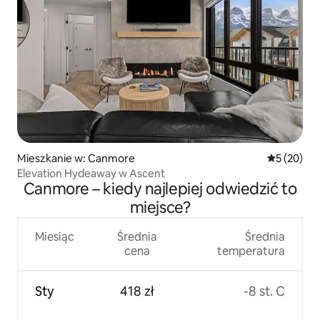
Mieszkanie w: Canmore
Średnia oce
5 (20)
Elevation Hydeaway w Ascent
Canmore – kiedy najlepiej odwiedzić to
miejsce?
Miesiąc
Średnia
Średnia
cena
temperatura
Sty
418 zł
-8 st. C