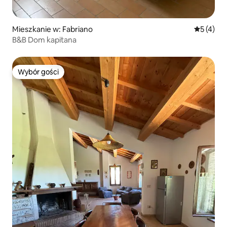
Mieszkanie w: Fabriano
Średnia oc
5 (4)
B&B Dom kapitana
Wybór gości
Wybór gości