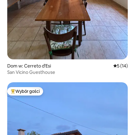
Dom w: Cerreto d'Esi
Średnia oce
5 (14)
San Vicino Guesthouse
Wybór gości
Najpopularniejsze z kategorii Wybór gości