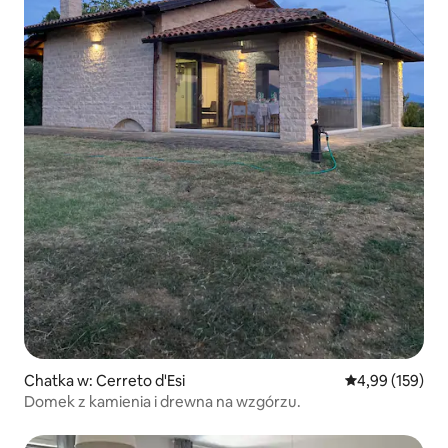
Chatka w: Cerreto d'Esi
Średnia ocena: 
4,99 (159)
Domek z kamienia i drewna na wzgórzu.