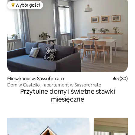
Wybór gości
Najpopularniejsze z kategorii Wybór gości
Mieszkanie w: Sassoferrato
Średnia oce
5 (30)
Dom w Castello – apartament w Sassoferrato
Przytulne domy i świetne stawki
miesięczne