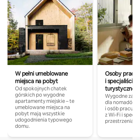
W pełni umeblowane
Osoby pracują
miejsca na pobyt
i specjaliści z
turystycznej
Od spokojnych chatek
górskich po wygodne
Wygodne zakw
apartamenty miejskie – te
dla nomadów 
umeblowane miejsca na
i osób pracując
pobyt mają wszystkie
z Wi-Fi i specja
udogodnienia typowego
przestrzenią do
domu.