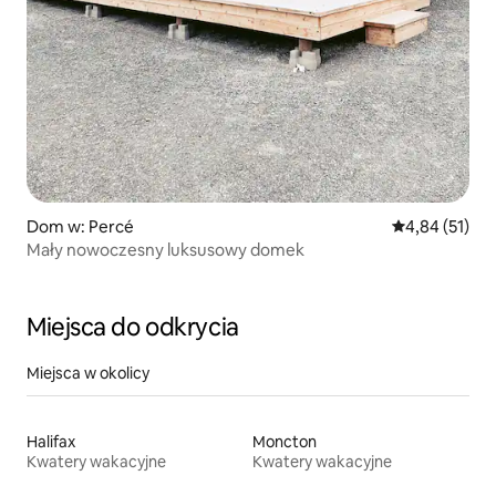
Dom w: Percé
Średnia ocena:
4,84 (51)
Mały nowoczesny luksusowy domek
Miejsca do odkrycia
Miejsca w okolicy
Halifax
Moncton
Kwatery wakacyjne
Kwatery wakacyjne