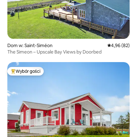
Dom w: Saint-Siméon
Średnia ocena:
4,96 (82)
The Simeon – Upscale Bay Views by Doorbed
Wybór gości
Najpopularniejsze z kategorii Wybór gości