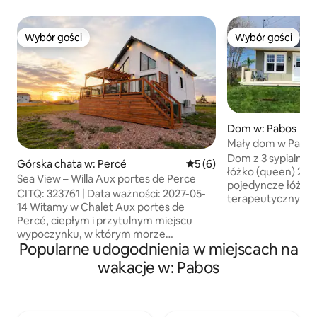
Wybór gości
Wybór gości
Wybór gości
Wybór gości
Dom w: Pabos
Mały dom w Pabo
Dom z 3 sypialniam
Górska chata w: Percé
Średnia ocena: 5 na 5, liczb
5 (6)
łóżko (queen) 2 p
Sea View – Willa Aux portes de Perce
pojedyncze łóżko (single
CITQ: 323761 | Data ważności: 2027-05-
terapeutyczny z 
14 Witamy w Chalet Aux portes de
Szybki internet Biurko do pracy zdalnej
Percé, ciepłym i przytulnym miejscu
Pralko-suszarka 
wypoczynku, w którym morze
mikrofalowa, eksp
Popularne udogodnienia w miejscach na
i zapierające dech w piersiach krajobrazy
i Nespresso, toster
Półwyspu Gaspé zajmują centralne
wakacje w: Pabos
elektryczny w salo
miejsce. Ten domek, położony zaledwie
zwierzęta Znajduje
kilka minut od kultowych atrakcji Percé,
Wokół USA Klub golfowy Chandler
zachęca do zwolnienia tempa i pełnego
Skazane szlaki sk
cieszenia się pięknem wybrzeża. Każdy