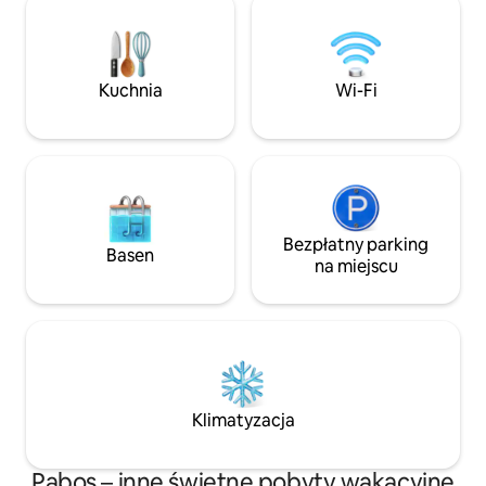
des Anses Ścieżk
dzień przynosi nowe odkrycia: spacery
narciarski biegowy
po plaży, wycieczki morskie i zachody
Zjeżdżalnie wodn
słońca nad Zatoką. Idealne miejsce na
relaks i odkrywanie jednego
Kuchnia
Wi-Fi
z najpiękniejszych regionów Quebecu
Bezpłatny parking
Basen
na miejscu
Klimatyzacja
Pabos – inne świetne pobyty wakacyjne