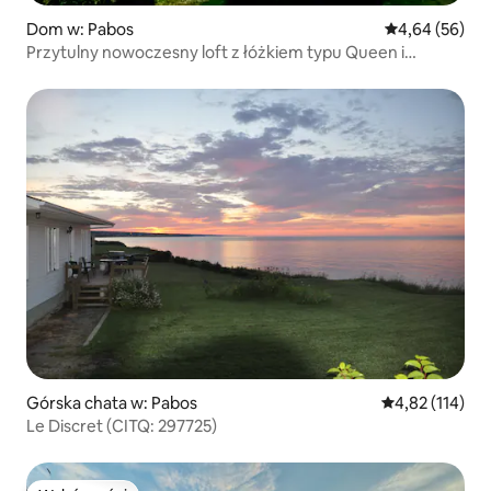
Dom w: Pabos
Średnia ocena:
4,64 (56)
Przytulny nowoczesny loft z łóżkiem typu Queen i
widokiem na morze
Górska chata w: Pabos
Średnia ocena: 
4,82 (114)
Le Discret (CITQ: 297725)