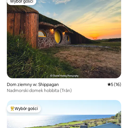
Wybór gości
Wybór gości
Dom ziemny w: Shippagan
Średnia oce
5 (16)
Nadmorski domek hobbita (Trân)
Wybór gości
Najpopularniejsze z kategorii Wybór gości