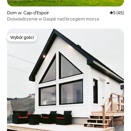
Dom w: Cap-d'Espoir
Średnia oce
5 (45)
Doświadczenie w Gaspé nad brzegiem morza
Wybór gości
Wybór gości