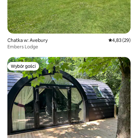
Chatka w: Avebury
Średnia ocena:
4,83 (29)
Embers Lodge
Wybór gości
Wybór gości