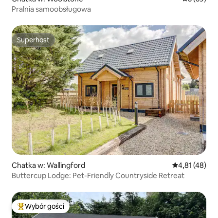
Pralnia samoobsługowa
Superhost
Superhost
Chatka w: Wallingford
Średnia ocena:
4,81 (48)
Buttercup Lodge: Pet-Friendly Countryside Retreat
Wybór gości
Najpopularniejsze z kategorii Wybór gości