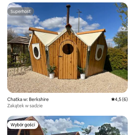
Superhost
Superhost
Chatka w: Berkshire
Średnia ocen
4,5 (6)
Zakątek w sadzie
Wybór gości
Wybór gości