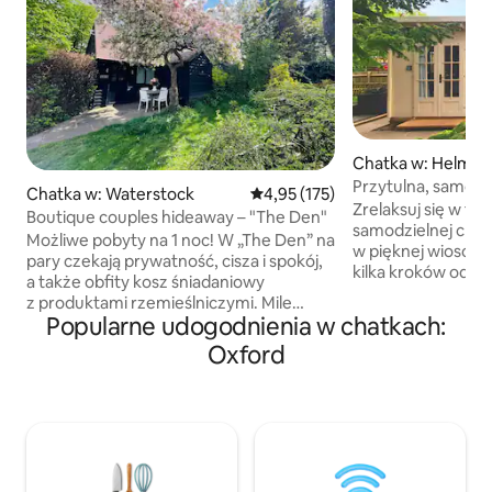
Chatka w: Helmd
Przytulna, samodz
Chatka w: Waterstock
Średnia ocena: 4,95 na 5, liczba 
4,95 (175)
od Silverstone
Zrelaksuj się w tej
Boutique couples hideaway – "The Den"
samodzielnej chatc
Możliwe pobyty na 1 noc! W „The Den” na
w pięknej wiosce 
pary czekają prywatność, cisza i spokój,
kilka kroków od t
a także obfity kosz śniadaniowy
Silverstone. Dzięki dwuosobowej
z produktami rzemieślniczymi. Mile
sypialni, salonowi/
Popularne udogodnienia w chatkach:
widziani są również goście podróżujący
z prysznicem i w 
w pojedynkę i ich futrzani przyjaciele!
Oxford
kuchni ta kompakt
Zaledwie 6 mil od centrum Oksfordu.
i spokojna chatka j
Całkowicie samodzielne, odnowione
może pomieścić do
zgodnie z najwyższymi standardami.
podwójnej sofie w salon
Superwygodne łóżko dwuosobowe,
dedykowaną prze
salon z telewizorem Smart TV
zewnątrz z miejsc
i Netflixem, Wi-Fi, aneks kuchenny
stołem i palenisk
z zlewem Belfast, minilodówką,