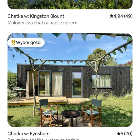
Chatka w: Kingston Blount
Średnia ocena:
4,94 (49)
Malownicza chatka nad jeziorem
Wybór gości
Najpopularniejsze z kategorii Wybór gości
Chatka w: Eynsham
Średnia oce
5 (70)