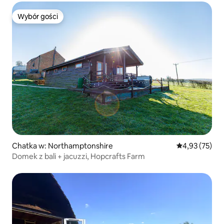
Wybór gości
Wybór gości
Chatka w: Northamptonshire
Średnia ocena:
4,93 (75)
Domek z bali + jacuzzi, Hopcrafts Farm