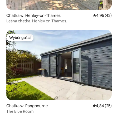
Chatka w: Henley-on-Thames
Średnia ocena:
4,95 (42)
Leśna chatka, Henley on Thames.
Wybór gości
Wybór gości
Chatka w: Pangbourne
Średnia ocena:
4,84 (25)
The Blue Room