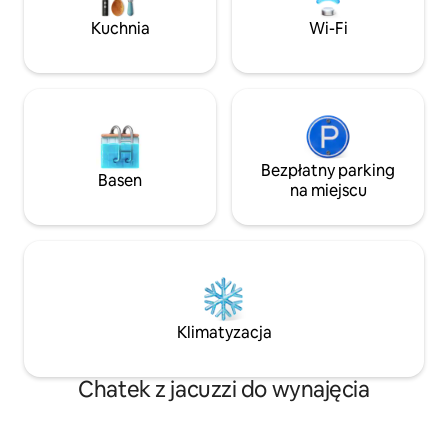
dostępem do bram
kuchenką mikrofalową, tosterem
drodze jest dostę
Kuchnia
Wi-Fi
i czajnikiem oraz piękna łazienka
z puszystymi ręcznikami i przyborami
toaletowymi. Prywatne patio.
Bezpłatny parking
Basen
na miejscu
Klimatyzacja
Chatek z jacuzzi do wynajęcia