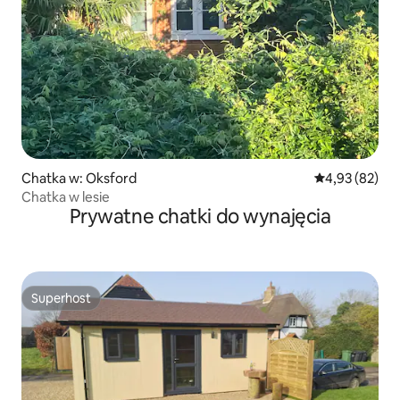
Chatka w: Oksford
Średnia ocena:
4,93 (82)
Chatka w lesie
Prywatne chatki do wynajęcia
Superhost
Superhost