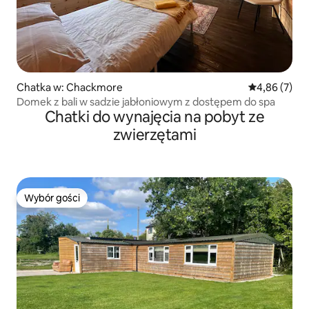
Chatka w: Chackmore
Średnia ocena
4,86 (7)
Domek z bali w sadzie jabłoniowym z dostępem do spa
Chatki do wynajęcia na pobyt ze
zwierzętami
Wybór gości
Wybór gości