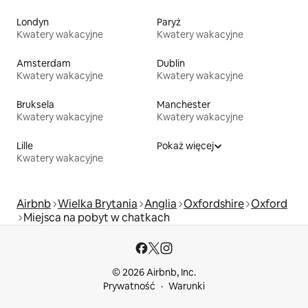
Londyn
Paryż
Kwatery wakacyjne
Kwatery wakacyjne
Amsterdam
Dublin
Kwatery wakacyjne
Kwatery wakacyjne
Bruksela
Manchester
Kwatery wakacyjne
Kwatery wakacyjne
Lille
Pokaż więcej
Kwatery wakacyjne
Airbnb
Wielka Brytania
Anglia
Oxfordshire
Oxford
Miejsca na pobyt w chatkach
© 2026 Airbnb, Inc.
Prywatność
Warunki