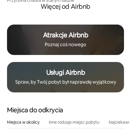
Przytulna chatka w starym sadzie
Więcej od Airbnb
Atrakcje Airbnb
Poznaj coś nowego
Usługi Airbnb
Spraw, by Twój pobyt był naprawdę wyjątkowy
Miejsca do odkrycia
Miejsca w okolicy
Inne rodzaje miejsc pobytu
Najciekawsz