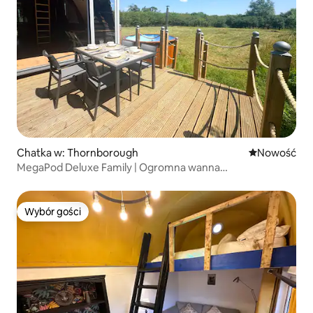
Chatka w: Thornborough
Nowe miejsc
Nowość
MegaPod Deluxe Family | Ogromna wanna
z hydromasażem | Gry zręcznościowe
Wybór gości
Wybór gości