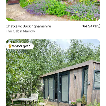
Chatka w: Buckinghamshire
Średnia ocena: 
4,94 (113)
The Cabin Marlow
Wybór gości
Najpopularniejsze z kategorii Wybór gości