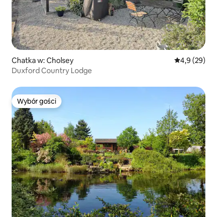
Chatka w: Cholsey
Średnia ocena
4,9 (29)
Duxford Country Lodge
Wybór gości
Wybór gości