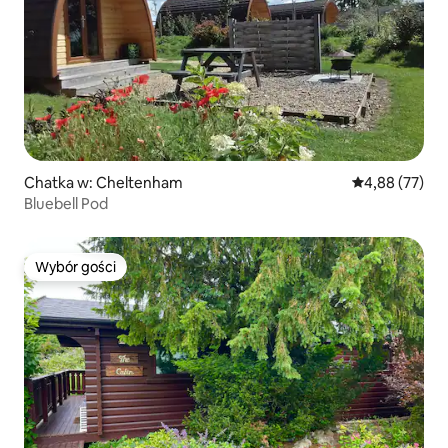
Chatka w: Cheltenham
Średnia ocena:
4,88 (77)
Bluebell Pod
Wybór gości
Wybór gości