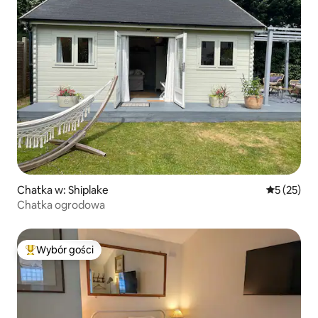
Chatka w: Shiplake
Średnia oce
5 (25)
Chatka ogrodowa
Wybór gości
Najpopularniejsze z kategorii Wybór gości