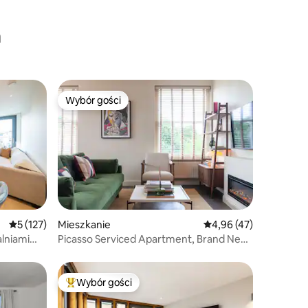
a
Wybór gości
Wybór gości
Średnia ocena: 5 na 5, liczba recenzji: 127
5 (127)
Mieszkanie
Średnia ocena: 4,96 na 
4,96 (47)
lniami
Picasso Serviced Apartment, Brand New,
Londyn
Wybór gości
Najpopularniejsze z kategorii Wybór gości