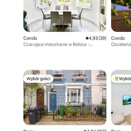
Condo
Średnia ocena: 4,93 na 
4,93 (29)
Condo
Czarujące mieszkanie w Belsize -
Oszałamia
Lyndhurst - Hampstead
tarasem/p
łazienką
Wybór gości
Wybór
Wybór gości
Najpopul