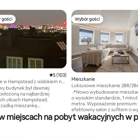
 gości
Wybór gości
arniejsze z kategorii Wybór gości
Wybór gości
, liczba recenzji: 155
Średnia ocena: 5 na 5, liczba recenzji: 103
5 (103)
Mieszkanie
e w Hampstead z widokiem na
Luksusowe mieszkanie 2BR/2B
wy budynek był dawniej
Hampstead | AC
📍Nowo wybudowane mieszka
 położoną na najbardziej
o wysokim standardzie, 1 minu
ch ulicach Hampstead.
metra. Wyposażenie premium:
 rzadką mieszankę
efektowny salon z sufitem o w
nego uroku i współczesnej
w miejscach na pobyt wakacyjnych w 
4 m, szybki Internet Starlink, 
, nieruchomość oferuje
podłogi, designerska kuchnia, 
ce dech w piersiach
Bosch, łazienki spa, ogrzewani
czne widoki na centrum
podłogowe, klimatyzacja z og
 najbardziej znanymi