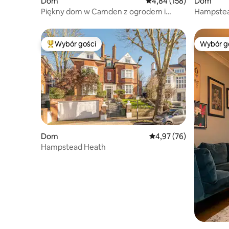
Dom
Średnia ocena: 4,84 na 5
4,84 (158)
Dom
Piękny dom w Camden z ogrodem i
Hampstea
tarasem
Wybór gości
Wybór g
Najpopularniejsze z kategorii Wybór gości
Wybór g
Dom
Średnia ocena: 4,97 na 
4,97 (76)
Hampstead Heath