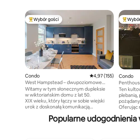
Wybór gości
Wybór
Najpopularniejsze z kategorii Wybór gości
Najpopul
Condo
Średnia ocena: 4,97 na 5
4,97 (155)
Condo
West Hampstead – dwupoziomowe
Penthous
mieszkanie rodzinne z 3 sypialniami •
Londyn
Witamy w tym słonecznym dupleksie
Ten kulto
3 linie metra
w wiktoriańskim domu z lat 50.
plebanią,
XIX wieku, który łączy w sobie wiejski
pożądany
urok z doskonałą komunikacją
Oferując
z Londynem. Oferuje 3 sypialnie
historycz
Popularne udogodnienia 
dwuosobowe, 2 łazienki oraz jasną część
elegancji
dzienno-jadalną dla 6 osób. Zupełnie
zapierają
nowa kuchnia ze zmywarką, podwójnym
panorami
piekarnikiem, pralką/suszarką
Londynu z