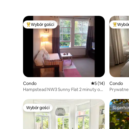
Wybór gości
Wybór
Najpopularniejsze z kategorii Wybór gości
Najpopul
Condo
Średnia ocena: 5 na 
5 (14)
Condo
Hampstead NW3 Sunny Flat 2 minuty od
Prywatne
Heath
parkingi
Wybór gości
Superho
Wybór gości
Superho