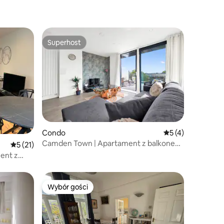
Superhost
Wybór gości
Superhost
Condo
Średnia ocena: 5 n
5 (4)
Camden Town | Apartament z balkonem
Średnia ocena: 5 na 5, liczba recenzji: 21
5 (21)
na najwyższym piętrze
ent z
ondyn
Wybór gości
Wybór gości