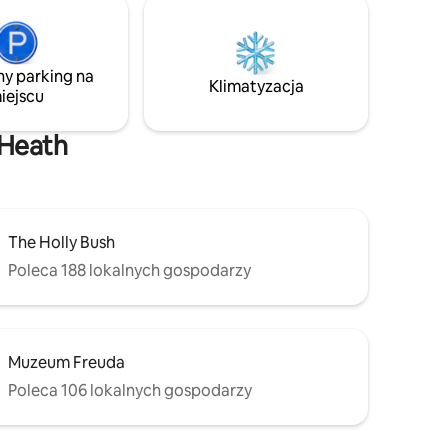
 TV, duża
wyposażony w najnowsze meble i sprzęt.
mi itp.
*Przed dokonaniem rezerwacji zapoznaj
ing,
się z „innymi ważnymi informacjami”
poniżej* Jeśli chcesz uzyskać więcej
ny parking na
a
informacji lub potrzebujesz większej
Klimatyzacja
iejscu
in,
elastyczności w terminach rezerwacji,
twy
wyślij nam wiadomość.
 Heath
The Holly Bush
Poleca 188 lokalnych gospodarzy
Muzeum Freuda
Poleca 106 lokalnych gospodarzy