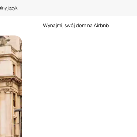
lny język
Wynajmij swój dom na Airbnb
e za pomocą gestów dotykowych lub przesuwania.