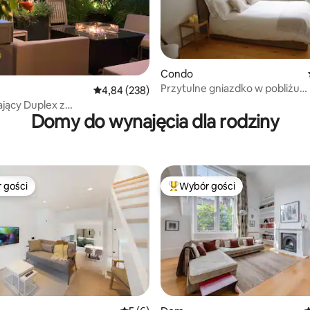
Condo
Przytulne gniazdko w pobliżu
5, liczba recenzji: 29
Średnia ocena: 4,84 na 5, liczba recenzji: 238
4,84 (238)
Hampstead Heath i Camden T
jący Duplex z
Domy do wynajęcia dla rodziny
arkingiem/grillem/3 łóżkami i
 gości
Wybór gości
arniejsze z kategorii Wybór gości
Najpopularniejsze z kategorii 