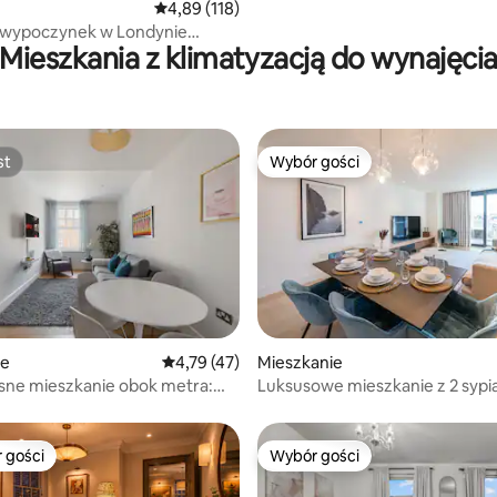
Średnia ocena: 4,89 na 5, liczba recenzji: 118
4,89 (118)
 wypoczynek w Londynie
Mieszkania z klimatyzacją do wynajęci
zesnym komfortem
st
Wybór gości
st
Wybór gości
, liczba recenzji: 108
ie
Średnia ocena: 4,79 na 5, liczba recenzji: 47
4,79 (47)
Mieszkanie
ne mieszkanie obok metra:
Luksusowe mieszkanie z 2 sypia
mpstead
w Chelsea
 gości
Wybór gości
arniejsze z kategorii Wybór gości
Wybór gości