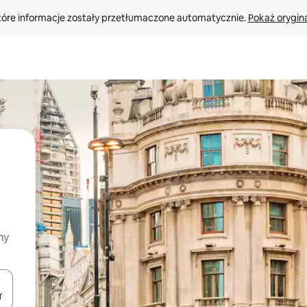
tóre informacje zostały przetłumaczone automatycznie. 
Pokaż orygina
my
o nich za pomocą klawiszy strzałek w górę i w dół lub przeglądać j