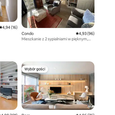
Średnia ocena: 4,94 na 5, liczba recenzji: 16
4,94 (16)
Condo
Średnia ocena: 4,93 na 
4,93 (96)
own
Mieszkanie z 2 sypialniami w pięknym,
centralnym Belsize Park.
Wybór gości
Wybór gości
Wybór gości