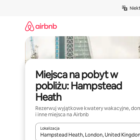
Przejdź
Niek
do
treści
Miejsca na pobyt w
pobliżu: Hampstead
Heath
Rezerwuj wyjątkowe kwatery wakacyjne, do
i inne miejsca na Airbnb
Lokalizacja
Gdy wyniki będą dostępne, możesz poruszać się p