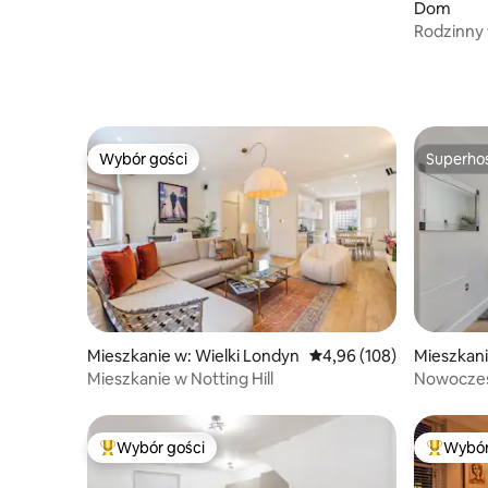
Dom
Rodzinny
z nowoc
Wybór gości
Superho
Wybór gości
Superho
Mieszkanie w: Wielki Londyn
Średnia ocena: 4,96 na 5
4,96 (108)
Mieszkan
Mieszkanie w Notting Hill
Nowoczes
South Ha
Wybór gości
Wybór
Najpopularniejsze z kategorii Wybór gości
Najpopul