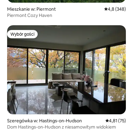
Mieszkanie w: Piermont
Średnia ocena:
4,8 (348)
Piermont Cozy Haven
Wybór gości
Wybór gości
Szeregówka w: Hastings-on-Hudson
Średnia ocena:
4,81 (75)
Dom Hastings-on-Hudson z niesamowitym widokiem