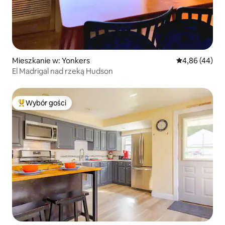
Mieszkanie w: Yonkers
Średnia ocena:
4,86 (44)
El Madrigal nad rzeką Hudson
Wybór gości
Najpopularniejsze z kategorii Wybór gości