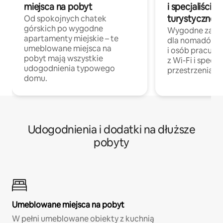
miejsca na pobyt
i specjaliści z
turystycznej
Od spokojnych chatek
górskich po wygodne
Wygodne zakw
apartamenty miejskie – te
dla nomadów 
umeblowane miejsca na
i osób pracując
pobyt mają wszystkie
z Wi-Fi i specja
udogodnienia typowego
przestrzenią do
domu.
Udogodnienia i dodatki na dłuższe
pobyty
Umeblowane miejsca na pobyt
W pełni umeblowane obiekty z kuchnią