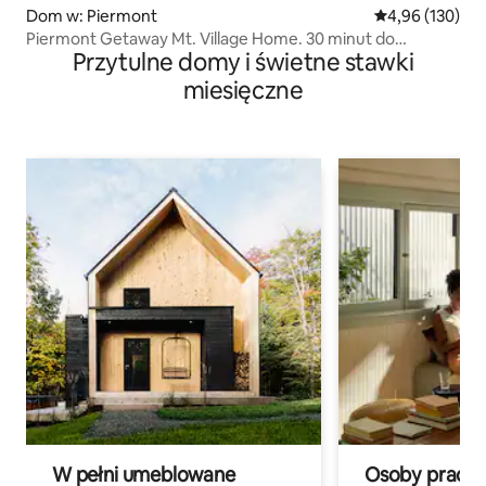
Dom w: Piermont
Średnia ocena: 
4,96 (130)
Piermont Getaway Mt. Village Home. 30 minut do
Przytulne domy i świetne stawki
Nowego Jorku
miesięczne
W pełni umeblowane
Osoby pracują