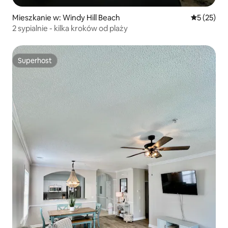
Mieszkanie w: Windy Hill Beach
Średnia oce
5 (25)
2 sypialnie - kilka kroków od plaży
Superhost
Superhost