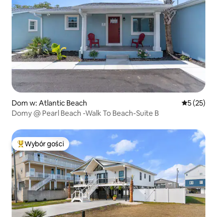
Dom w: Atlantic Beach
Średnia oce
5 (25)
Domy @ Pearl Beach -Walk To Beach-Suite B
Wybór gości
Najpopularniejsze z kategorii Wybór gości