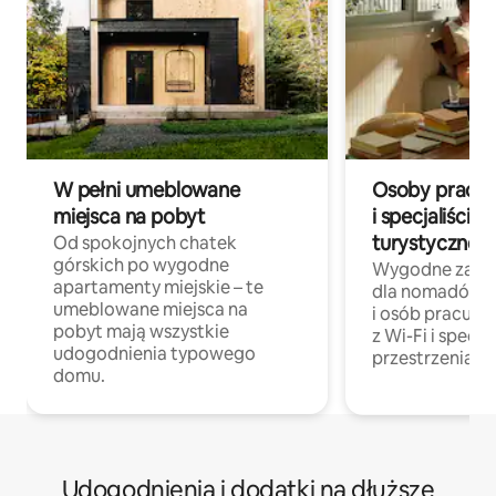
W pełni umeblowane
Osoby pracują
miejsca na pobyt
i specjaliści z
turystycznej
Od spokojnych chatek
górskich po wygodne
Wygodne zakw
apartamenty miejskie – te
dla nomadów 
umeblowane miejsca na
i osób pracując
pobyt mają wszystkie
z Wi-Fi i specja
udogodnienia typowego
przestrzenią do
domu.
Udogodnienia i dodatki na dłuższe