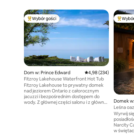
Wybór gości
Wybór
Najpopularniejsze z kategorii Wybór gości
Najpopul
Dom w: Prince Edward
Średnia ocena: 4,98 na 5,
4,98 (234)
Fitzroy Lakehouse Waterfront Hot Tub
Fitzroy Lakehouse to prywatny domek
nad jeziorem Ontario z całorocznym
jacuzzi i bezpośrednim dostępem do
Domek w:
wody. Z głównej części salonu i z głównej
Leśna oaza
sypialni rozciąga się widok na jezioro. Na
kominek
Wyrwij si
miejscu znajduje się też prywatna skalista
posiadłości well
plaża o długości 60 metrów, na którą
Narcity C
w sezonie (od Dnia Wiktorii do Święta
w świętach” Chwalony jako mi
Dziękczynienia) prowadzą schody. Kilka