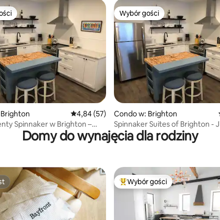
ości
Wybór gości
ości
Wybór gości
5, liczba recenzji: 67
 Brighton
Średnia ocena: 4,84 na 5, liczba recenzji: 57
4,84 (57)
Condo w: Brighton
ty Spinnaker w Brighton –
Spinnaker Suites of Brighton - J
Domy do wynajęcia dla rodziny
t Jib nr 2
No. 6
st
Wybór gości
st
Najpopularniejsze z kategorii 