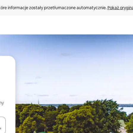
tóre informacje zostały przetłumaczone automatycznie. 
Pokaż orygina
my
o nich za pomocą klawiszy strzałek w górę i w dół lub przeglądać j