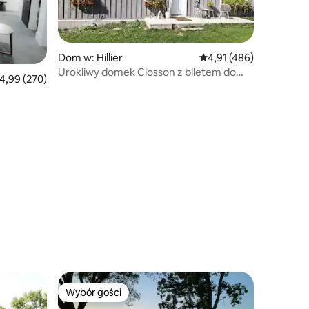
Dom w: Hillier
Średnia ocena: 4,91 na 5
4,91 (486)
Urokliwy domek Closson z biletem do
rednia ocena: 4,99 na 5, liczba recenzji: 270
4,99 (270)
Summer Park
Wybór gości
Wybór gości
Wybór gości