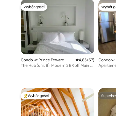
Wybór gości
Wybór g
Wybór gości
Wybór g
Condo w: Prince Edward
Średnia ocena: 4,85 na 
4,85 (67)
Condo w:
The Hub (unit B): Modern 2 BR off Main St
Apartamen
Picton
Apartamen
Wybór gości
Superho
Najpopularniejsze z kategorii Wybór gości
Superho