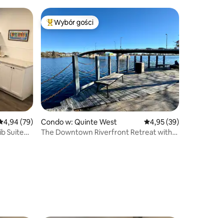
Wybór gości
Wybór gości
Najpopularniejsze z kategorii Wybór gości
Średnia ocena: 4,94 na 5, liczba recenzji: 79
4,94 (79)
Condo w: Quinte West
Średnia ocena: 4,95 na 
4,95 (39)
ib Suite
The Downtown Riverfront Retreat with
Rooftop Patio