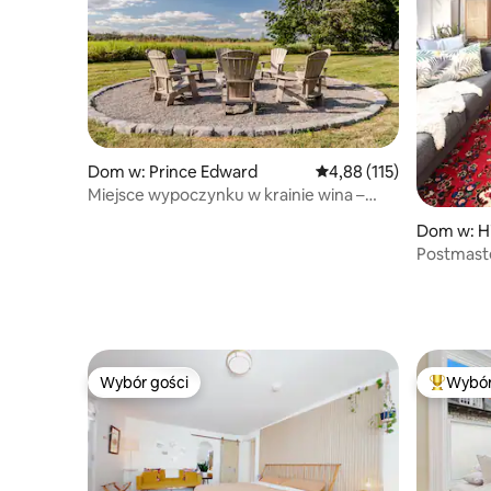
Dom w: Prince Edward
Średnia ocena: 4,88 na 5
4,88 (115)
Miejsce wypoczynku w krainie wina –
4 sypialnie, winnice w pobliżu, miejsce na
Dom w: Hil
ognisko
Postmaste
karnet na
Wybór gości
Wybór
Wybór gości
Najpopul