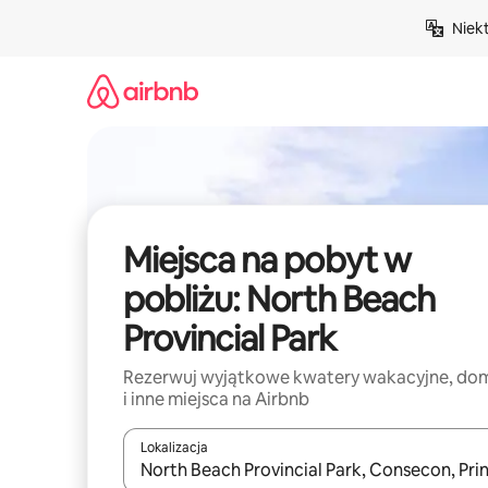
Przejdź
Niek
do
treści
Miejsca na pobyt w
pobliżu: North Beach
Provincial Park
Rezerwuj wyjątkowe kwatery wakacyjne, do
i inne miejsca na Airbnb
Lokalizacja
Gdy wyniki będą dostępne, możesz poruszać się p