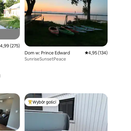
rednia ocena: 4,99 na 5, liczba recenzji: 275
4,99 (275)
Dom w: Prince Edward
Średnia ocena: 4,95 na 5
4,95 (134)
SunriseSunsetPeace
a
Wybór gości
Wybór gości
Najpopularniejsze z kategorii Wybór gości