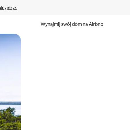
lny język
Wynajmij swój dom na Airbnb
e za pomocą gestów dotykowych lub przesuwania.