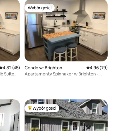
Wybór gości
Wybór gości
Średnia ocena: 4,82 na 5, liczba recenzji: 45
4,82 (45)
Condo w: Brighton
Średnia ocena: 4,96 na 
4,96 (79)
ib Suite
Apartamenty Spinnaker w Brighton -
Apartament Jib nr 3
Wybór gości
Wybór gości
Najpopularniejsze z kategorii Wybór gości