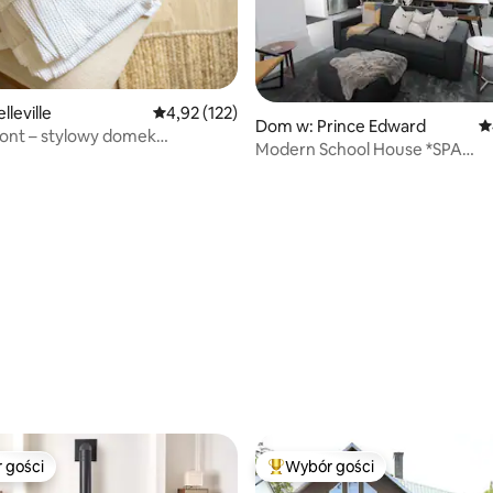
leville
Średnia ocena: 4,92 na 5, liczba recenzji: 122
4,92 (122)
Dom w: Prince Edward
Ś
ont – stylowy domek
Modern School House *SPA
em do wody
GETAWAY*HOT TUB & SAUNA*
 liczba recenzji: 296
 gości
Wybór gości
arniejsze z kategorii Wybór gości
Najpopularniejsze z kategorii 