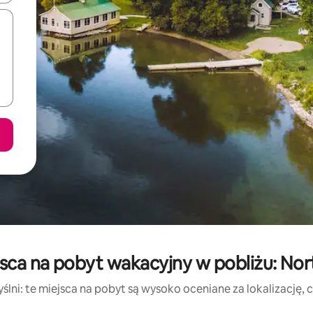
sca na pobyt wakacyjny w pobliżu: Nort
lni: te miejsca na pobyt są wysoko oceniane za lokalizację, cz