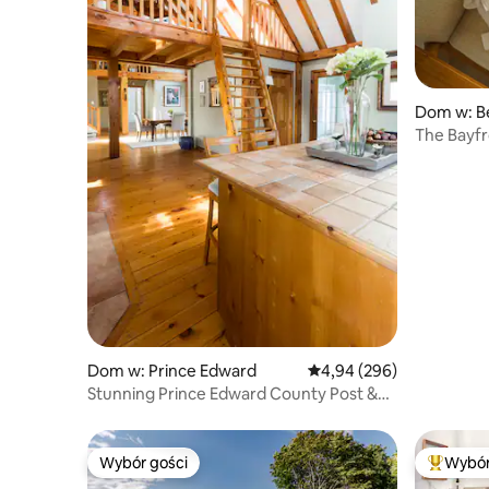
Dom w: Bel
The Bayfr
z dostęp
Dom w: Prince Edward
Średnia ocena: 4,94 na 5,
4,94 (296)
Stunning Prince Edward County Post &
Beam Retreat
Wybór gości
Wybór
Wybór gości
Najpopul