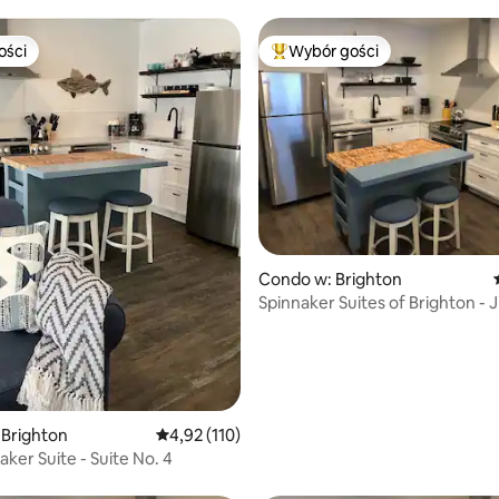
ości
Wybór gości
ości
Najpopularniejsze z kategorii 
Condo w: Brighton
Spinnaker Suites of Brighton - J
No. 5
5, liczba recenzji: 64
 Brighton
Średnia ocena: 4,92 na 5, liczba recenzji: 110
4,92 (110)
ker Suite - Suite No. 4