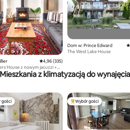
, liczba recenzji: 115
Dom w: Prince Edward
Ś
The West Lake House
lier
Średnia ocena: 4,96 na 5, liczba recenzji: 335
4,96 (335)
rs House z nowym jacuzzi +
Mieszkania z klimatyzacją do wynajęci
 plażę w cenie
 gości
Wybór gości
arniejsze z kategorii Wybór gości
Najpopularniejsze z kategorii 