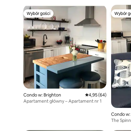
Wybór gości
Wybór g
Wybór gości
Wybór g
Condo w: Brighton
Średnia ocena: 4,95 na 
4,95 (64)
Apartament główny – Apartament nr 1
Condo w:
The Spinna