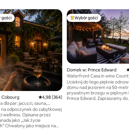
 gości
Wybór gości
arniejsze z kategorii Wybór gości
Najpopularniejsze z kategorii 
 liczba recenzji: 234
Domek w: Prince Edward
Ś
Waterfront Casa in wine Count
SAUNĄ i JACUZZI
Ucieknij do tego pięknie odno
domu nad jeziorem na 50-me
prywatnym brzegu w pięknym 
 Cobourg
Średnia ocena: 4,98 na 5, liczba recenzji: 364
4,98 (364)
Prince Edward. Zapraszamy do
 dla par: jacuzzi, sauna,
korzystania z naszej nowej sau
ę na odpoczynek do zabytkowej
z panoramicznym widokiem, ja
ness. Opisane przez
i prysznica na świeżym powietr
anada jako „Jak życie
relaksujący wypoczynek znajduj
ejsce na
w Bay of Quinte, zaledwie 2 go