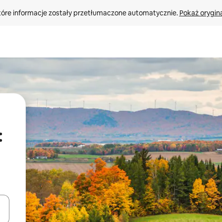
tóre informacje zostały przetłumaczone automatycznie. 
Pokaż orygina
:
o nich za pomocą klawiszy strzałek w górę i w dół lub przeglądać j