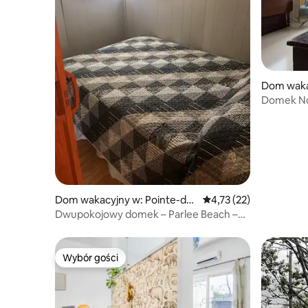
Dom waka
Parish
Domek N
Dom wakacyjny w: Pointe-du-
Średnia ocena: 4,73 na 
4,73 (22)
Chêne
Dwupokojowy domek – Parlee Beach –
Shediac NB
Wybór gości
Wybór gości