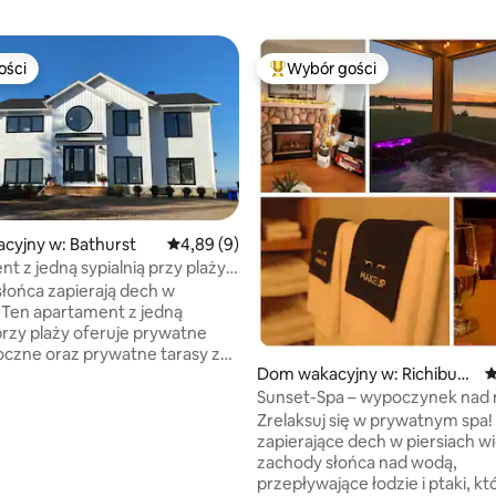
ości
Wybór gości
ości
Najpopularniejsze z kategorii 
cyjny w: Bathurst
Średnia ocena: 4,89 na 5, liczba recenzji: 9
4,89 (9)
t z jedną sypialnią przy plaży
 liczba recenzji: 240
nym wejściem
łońca zapierają dech w
! Ten apartament z jedną
 przy plaży oferuje prywatne
oczne oraz prywatne tarasy z
Dom wakacyjny w: Richibuct
Ś
z tyłu, przeznaczone dla tego
o
nny oferuje
Sunset-Spa – wypoczynek nad
iarową lodówkę, kuchenkę
Jacuzzi i Park Narodowy
Zrelaksuj się w prywatnym spa!
wą, zlew, ekspres do kawy
zapierające dech w piersiach wi
ster, płytę grzewczą i naczynia.
zachody słońca nad wodą,
lon/jadalnia znajdują się w
przepływające łodzie i ptaki, kt