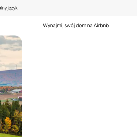
lny język
Wynajmij swój dom na Airbnb
e za pomocą gestów dotykowych lub przesuwania.