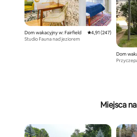
Dom wakacyjny w: Fairfield
Średnia ocena: 4,91 na 5
4,91 (247)
Studio Fauna nad jeziorem
Dom waka
Parish
Przyczep
Miejsca n