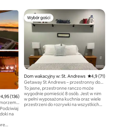
Dom waka
Wybór gości
Wybór g
Wybór gości
Wybór gości
Wybór g
The Chur
experien
CHURCH H
w Nowym Bruns
kościół, 
odnowion
w charak
kilka min
plaż Cap
Konfedera
który kos
Dom wakacyjny w: St. Andrews
Średnia ocena: 4,9 na
4,9 (71)
do NB). Imprezy i wydarzenia są
zabronio
Getaway St Andrews – przestronny dom
od 20 sie
wakacyjny
To jasne, przestronne ranczo może
wprowadz
wygodnie pomieścić 8 osób. Jest w nim
rednia ocena: 4,95 na 5, liczba recenzji: 136
4,95 (136)
organizo
w pełni wyposażona kuchnia oraz wiele
 morzem!
i wydarz
przestrzeni do rozrywki na wszystkich
 Podziwiaj
piętrach, zarówno wewnątrz, jak i na
doki na
zewnątrz. Cała grupa będzie miała łatwy
dostęp do wszystkiego z tej centralnej
óre
lokalizacji. W odległości spaceru od