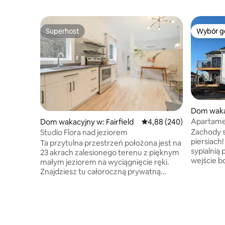
Superhost
Wybór g
Superhost
Wybór g
Dom waka
Apartamen
Dom wakacyjny w: Fairfield
Średnia ocena: 4,88 na 5,
4,88 (240)
z prywat
Zachody s
Studio Flora nad jeziorem
piersiach
Ta przytulna przestrzeń położona jest na
sypialnią
23 akrach zalesionego terenu z pięknym
wejście b
małym jeziorem na wyciągnięcie ręki.
przodu i 
Znajdziesz tu całoroczną prywatną
apartamentu. Aneks kuche
wannę z hydromasażem, w pełni
pełnowym
wyposażoną kuchnię, gry planszowe i
mikrofalo
łóżko typu king size. Położony na
Keurig, to
obrzeżach St Martins i Fundy Trail
Kuchnia/sa
Parkway, znajdziesz u nas wszystko,