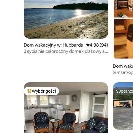
Dom wakacyjny w: Hubbards
Średnia ocena: 4,98 na 5
4,98 (94)
3 sypialnie całoroczny domek plażowy z
jacuzzi
Dom wakac
o
Sunset-S
Jacuzzi i
Wybór gości
Superho
Najpopularniejsze z kategorii Wybór gości
Superho