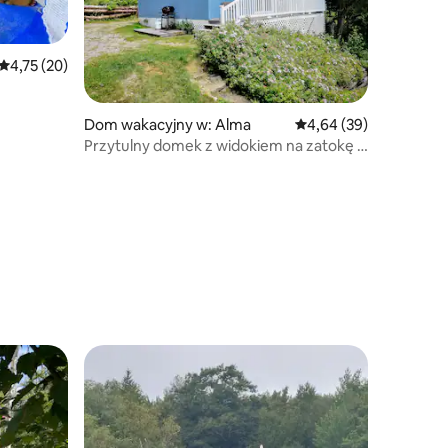
Średnia ocena: 4,75 na 5, liczba recenzji: 20
4,75 (20)
Dom wakacyjny w: Alma
Średnia ocena: 4,64 na 
4,64 (39)
Przytulny domek z widokiem na zatokę –
Hilltop C3