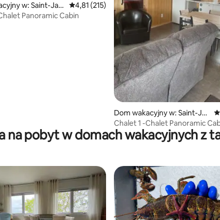
yjny w: Saint-Jac
Średnia ocena: 4,81 na 5, liczba recenzji: 215
4,81 (215)
sh
Chalet Panoramic Cabin
5, liczba recenzji: 55
Dom wakacyjny w: Saint-Jac
Ś
ques Parish
Chalet 1 -Chalet Panoramic Cab
ca na pobyt w domach wakacyjnych z t