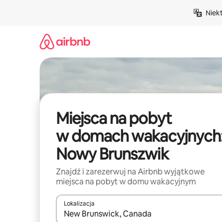
Przejdź
Niek
do
treści
Miejsca na pobyt
w domach wakacyjnych
Nowy Brunszwik
Znajdź i zarezerwuj na Airbnb wyjątkowe
miejsca na pobyt w domu wakacyjnym
Lokalizacja
Gdy wyniki będą dostępne, możesz poruszać się p