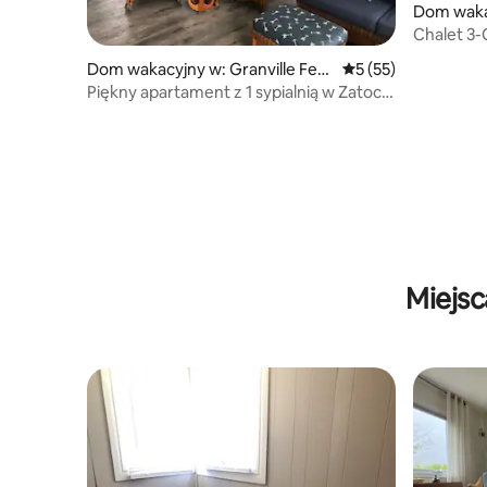
Dom wakac
ques Pari
Chalet 3-
Dom wakacyjny w: Granville Ferr
Średnia ocena: 5 na 
5 (55)
y
Piękny apartament z 1 sypialnią w Zatoce
Fundy
Miejs