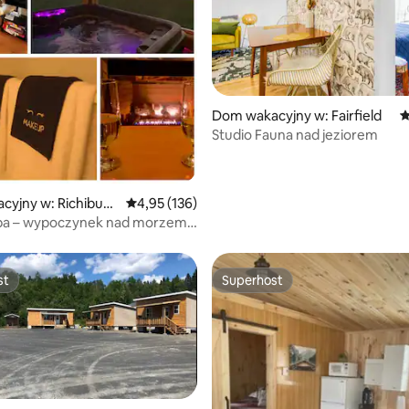
Dom wakacyjny w: Fairfield
Ś
Studio Fauna nad jeziorem
, liczba recenzji: 94
yjny w: Richibuct
Średnia ocena: 4,95 na 5, liczba recenzji: 136
4,95 (136)
pa – wypoczynek nad morzem!
 Park Narodowy
st
Superhost
st
Superhost