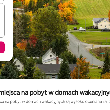
 miejsca na pobyt w domach wakacyjny
sca na pobyt w domach wakacyjnych są wysoko oceniane za loka