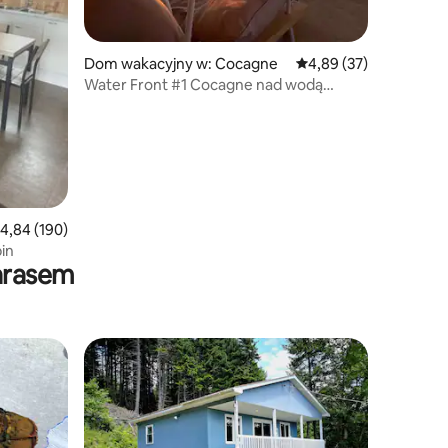
Dom wakacyjny w: Cocagne
Średnia ocena: 4,89 na 
4,89 (37)
Water Front #1 Cocagne nad wodą
(Sheidiac)
rednia ocena: 4,84 na 5, liczba recenzji: 190
4,84 (190)
in
arasem