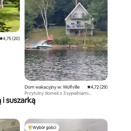
Średnia ocena: 4,75 na 5, liczba recenzji: 20
4,75 (20)
Dom wakacyjny w: Wolfville
Średnia ocena: 4,72 na 
4,72 (29)
Przytulny domek z 3 sypialniami
i suszarką
i pięknym widokiem na jezioro
Wybór gości
Najpopularniejsze z kategorii Wybór gości