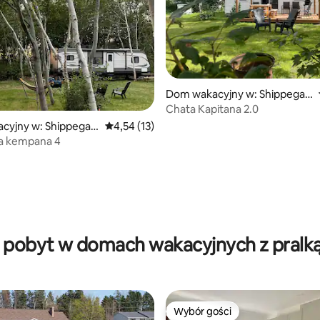
, liczba recenzji: 247
Dom wakacyjny w: Shippegan
Parish
Chata Kapitana 2.0
cyjny w: Shippegan
Średnia ocena: 4,54 na 5, liczba recenzji: 13
4,54 (13)
a kempana 4
a pobyt w domach wakacyjnych z pralką 
Wybór gości
Wybór gości