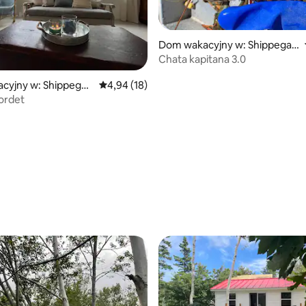
Dom wakacyjny w: Shippegan
Parish
Chata kapitana 3.0
cyjny w: Shippegan
Średnia ocena: 4,94 na 5, liczba recenzji: 18
4,94 (18)
ordet
5, liczba recenzji: 22