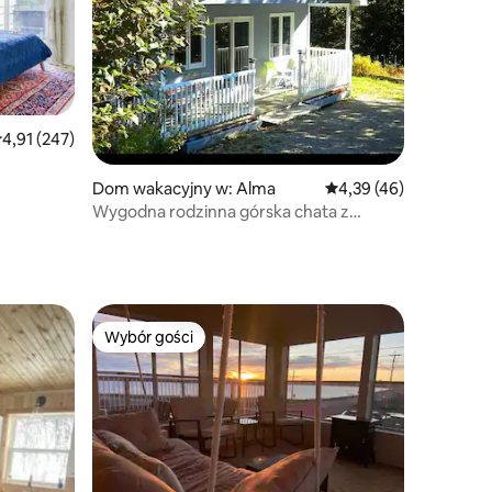
rednia ocena: 4,91 na 5, liczba recenzji: 247
4,91 (247)
Dom wakacyjny w: Alma
Średnia ocena: 4,39 na 
4,39 (46)
Wygodna rodzinna górska chata z
Bayview Creekside C4
Wybór gości
Wybór gości