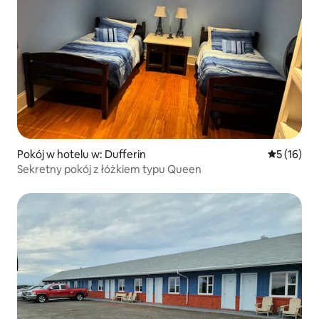
Pokój w hotelu w: Dufferin
Średnia oce
5 (16)
Sekretny pokój z łóżkiem typu Queen