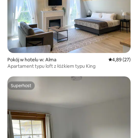
Pokój w hotelu w: Alma
Średnia ocena:
4,89 (27)
Apartament typu loft z łóżkiem typu King
Superhost
Superhost