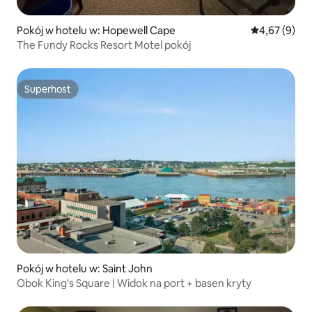
Pokój w hotelu w: Hopewell Cape
Średnia ocena
4,67 (9)
The Fundy Rocks Resort Motel pokój
Superhost
Superhost
Pokój w hotelu w: Saint John
Obok King's Square | Widok na port + basen kryty