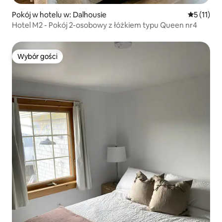
Pokój w hotelu w: Dalhousie
Średnia oc
5 (11)
Hotel M2 - Pokój 2-osobowy z łóżkiem typu Queen nr4
Wybór gości
Wybór gości