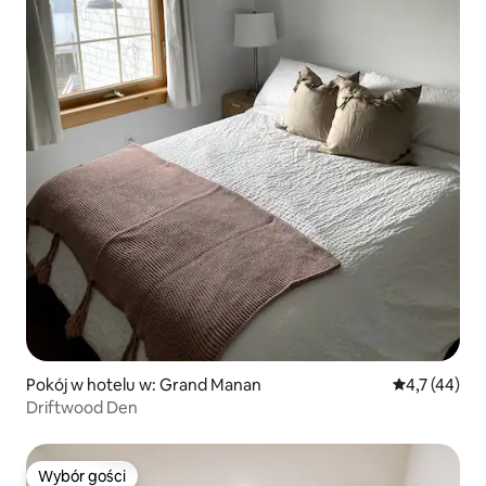
Pokój w hotelu w: Grand Manan
Średnia ocena
4,7 (44)
Driftwood Den
Wybór gości
Wybór gości