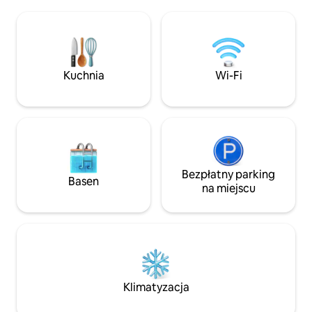
będziesz cieszyć się bliskością
obok Waterfront P
wszystkich ulubionych restauracji i
dostępem do ATV i
atrakcji w centrum miasta. Ten
śnieżnych. Idealny
apartament jest wynajmowany co
wypoczynku na św
tydzień na tej platformie i może być
zaledwie kilka mi
Kuchnia
Wi-Fi
również wynajmowany co miesiąc.
Nackawic na sport
przyrodnicze.
Bezpłatny parking
Basen
na miejscu
Klimatyzacja