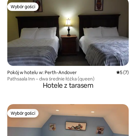
Wybór gości
Wybór gości
Pokój w hotelu w: Perth-Andover
Średnia oc
5 (7)
Pathsaala Inn – dwa średnie łóżka (queen)
Hotele z tarasem
Wybór gości
Wybór gości