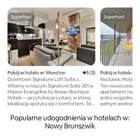
Superhost
Superhost
Superhost
Superhost
Pokój w hotelu w: Moncton
Średnia ocena: 5 na 5, liczb
5 (3)
Pokój w hotelu w:
Downtown Signature Loft Suite z
Nackawic Motel R
bezpłatnym parkingiem
Witamy w naszym Signature Suite 201 w
Ten nowoczesny, j
Maison Evangeline by Bower Boutique
apartament na dru
Hotels — przytulnej przystani, w której
jedno wygodne łó
lokalizacja spotyka się z komfortem. Ten
pełnym aneksem 
otwarty loft z 1 sypialnią i 1 łóżkiem typu
się sprostać wszy
queen z luksusową pościelą i pełną
potrzebom podróż
Popularne udogodnienia w hotelach w:
kuchnią zaprasza do relaksu i tworzenia
wygody przygotow
Nowy Brunszwik
trwałych wspomnień. Niech nasz
kawy, pełną lodów
charakterystyczny apartament będzie
beztłuszczową, te
Twoim domem z dala od domu, a Ty
ekranem i klimatyz