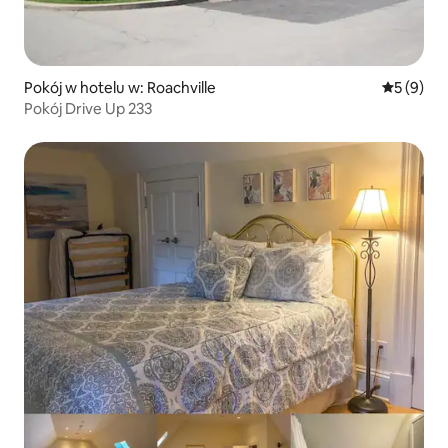
Pokój w hotelu w: Roachville
Średnia oc
5 (9)
Pokój Drive Up 233