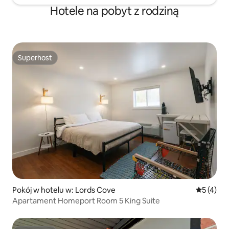
Hotele na pobyt z rodziną
Superhost
Superhost
Pokój w hotelu w: Lords Cove
Średnia oc
5 (4)
Apartament Homeport Room 5 King Suite