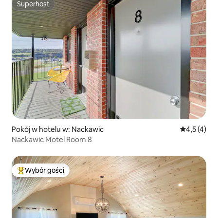
Superhost
Superhost
Pokój w hotelu w: Nackawic
Średnia ocen
4,5 (4)
Nackawic Motel Room 8
Wybór gości
Najpopularniejsze z kategorii Wybór gości