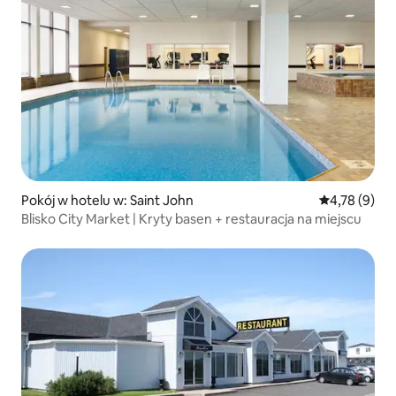
Pokój w hotelu w: Saint John
Średnia ocena
4,78 (9)
Blisko City Market | Kryty basen + restauracja na miejscu