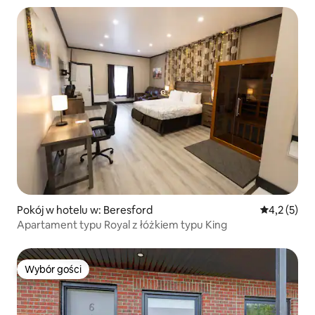
Pokój w hotelu w: Beresford
Średnia ocen
4,2 (5)
Apartament typu Royal z łóżkiem typu King
Wybór gości
Wybór gości