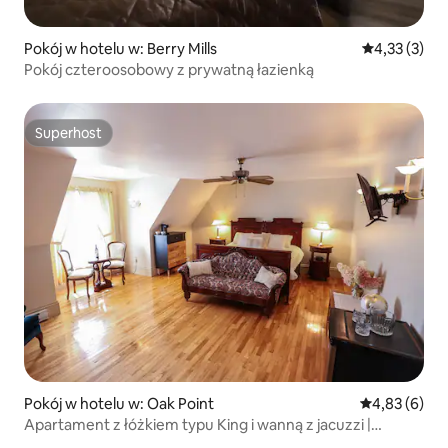
Pokój w hotelu w: Berry Mills
Średnia ocena
4,33 (3)
Pokój czteroosobowy z prywatną łazienką
Superhost
Superhost
Pokój w hotelu w: Oak Point
Średnia ocena
4,83 (6)
Apartament z łóżkiem typu King i wanną z jacuzzi |
Boutique Riverside Inn