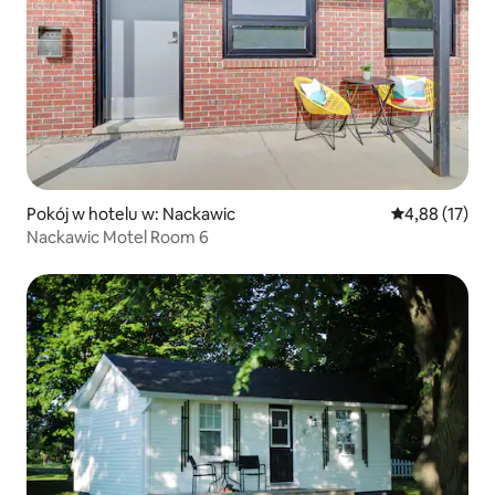
Pokój w hotelu w: Nackawic
Średnia ocena:
4,88 (17)
Nackawic Motel Room 6