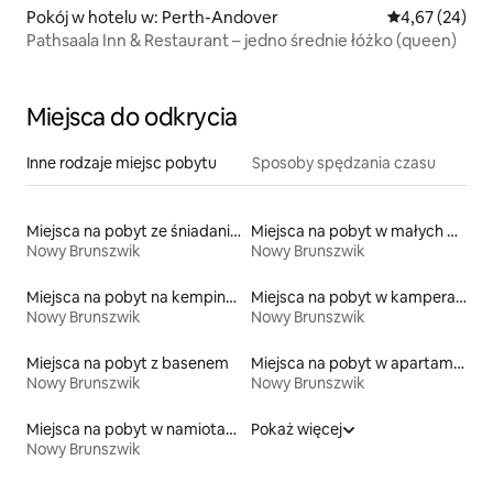
Pokój w hotelu w: Perth-Andover
Średnia ocena:
4,67 (24)
Pathsaala Inn & Restaurant – jedno średnie łóżko (queen)
Miejsca do odkrycia
Inne rodzaje miejsc pobytu
Sposoby spędzania czasu
Miejsca na pobyt ze śniadaniem
Miejsca na pobyt w małych domkach
Nowy Brunszwik
Nowy Brunszwik
Miejsca na pobyt na kempingach
Miejsca na pobyt w kamperach
Nowy Brunszwik
Nowy Brunszwik
Miejsca na pobyt z basenem
Miejsca na pobyt w apartamentach z obsługą
Nowy Brunszwik
Nowy Brunszwik
Miejsca na pobyt w namiotach
Pokaż więcej
Nowy Brunszwik