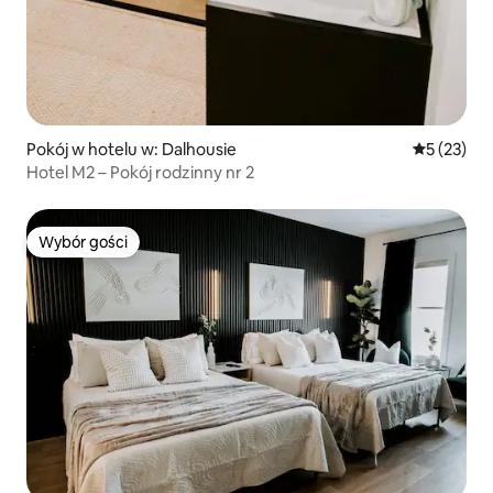
Pokój w hotelu w: Dalhousie
Średnia oce
5 (23)
Hotel M2 – Pokój rodzinny nr 2
Wybór gości
Wybór gości