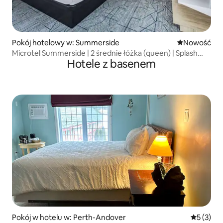
Pokój hotelowy w: Summerside
Nowe miejsc
Nowość
Microtel Summerside | 2 średnie łóżka (queen) | Splash
Hotele z basenem
Park
Pokój w hotelu w: Perth-Andover
Średnia oc
5 (3)