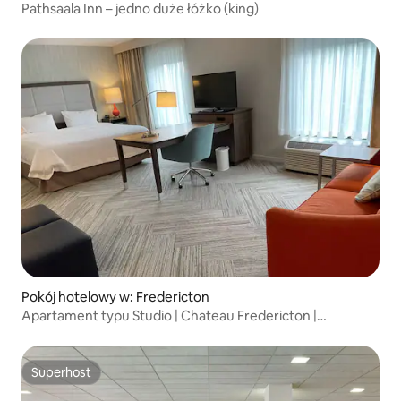
Pathsaala Inn – jedno duże łóżko (king)
Pokój hotelowy w: Fredericton
Apartament typu Studio | Chateau Fredericton |
W pobliżu UNB
Superhost
Superhost