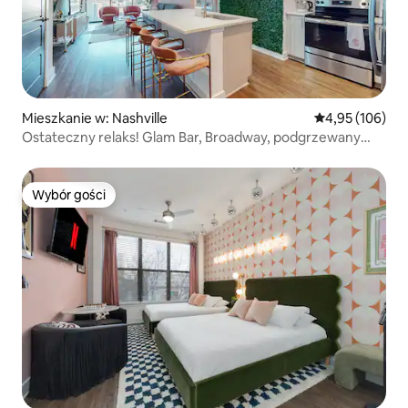
Mieszkanie w: Nashville
Średnia ocena: 
4,95 (106)
Ostateczny relaks! Glam Bar, Broadway, podgrzewany
basen.
Wybór gości
Wybór gości