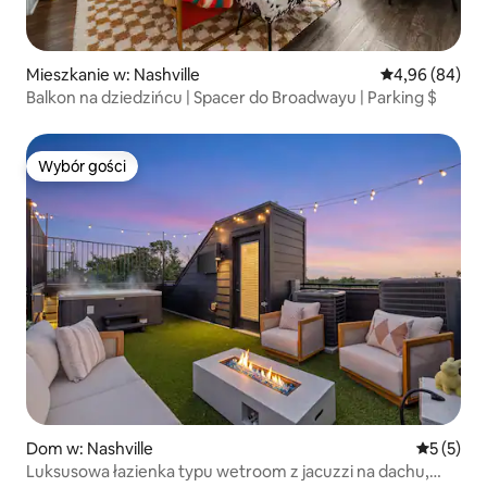
Mieszkanie w: Nashville
Średnia ocena:
4,96 (84)
Balkon na dziedzińcu | Spacer do Broadwayu | Parking $
Wybór gości
Wybór gości
Dom w: Nashville
Średnia oc
5 (5)
Luksusowa łazienka typu wetroom z jacuzzi na dachu,