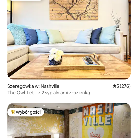
Szeregówka w: Nashville
Średnia ocen
5 (276)
The Owl-Let – z 2 sypialniami z łazienką
Wybór gości
Najpopularniejsze z kategorii Wybór gości