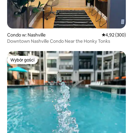
Condo w: Nashville
Średnia ocena: 
4,92 (300)
Downtown Nashville Condo Near the Honky Tonks
Wybór gości
Wybór gości