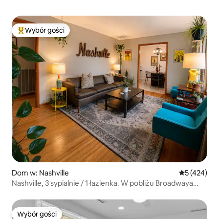
Wybór gości
Najpopularniejsze z kategorii Wybór gości
Dom w: Nashville
Średnia ocen
5 (424)
Nashville, 3 sypialnie / 1 łazienka. W pobliżu Broadwaya
i Opry
Wybór gości
Wybór gości