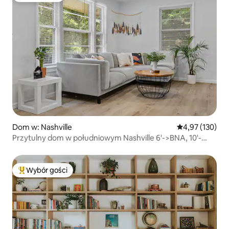
Dom w: Nashville
Średnia ocena: 
4,97 (130)
Przytulny dom w południowym Nashville 6'->BNA, 10'-
>Broadway
Wybór gości
Najpopularniejsze z kategorii Wybór gości