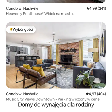
Condo w: Nashville
Średnia ocena: 
4,99 (341)
Heavenly Penthouse* Widok na miasto
*2Blocks2Broadway*BASEN
Wybór gości
Najpopularniejsze z kategorii Wybór gości
Condo w: Nashville
Średnia ocena: 
4,97 (404)
Music City Views Downtown - Parking wliczony w cenę
Domy do wynajęcia dla rodziny