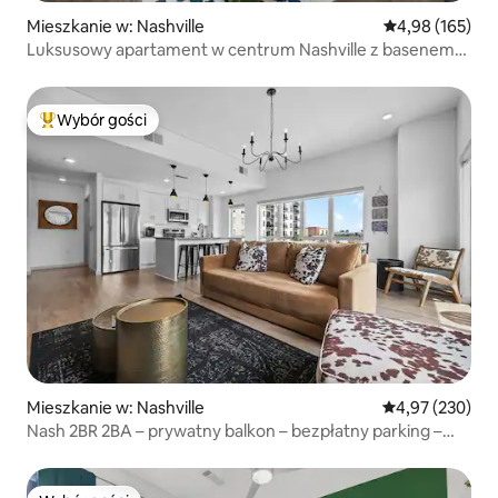
Mieszkanie w: Nashville
Średnia ocena: 
4,98 (165)
Luksusowy apartament w centrum Nashville z basenem
i Sky Lounge
Wybór gości
Najpopularniejsze z kategorii Wybór gości
Mieszkanie w: Nashville
Średnia ocena: 
4,97 (230)
Nash 2BR 2BA – prywatny balkon – bezpłatny parking –
basen