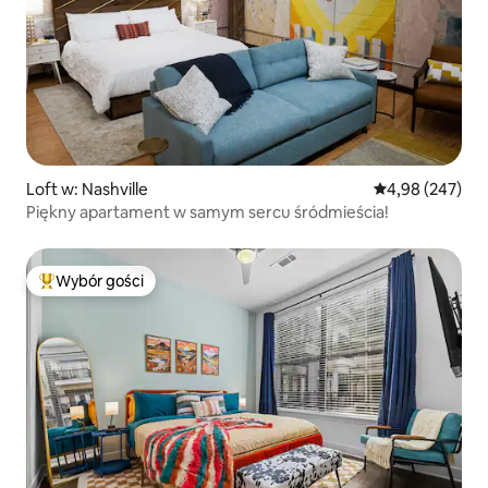
Loft w: Nashville
Średnia ocena: 
4,98 (247)
Piękny apartament w samym sercu śródmieścia!
Wybór gości
Najpopularniejsze z kategorii Wybór gości