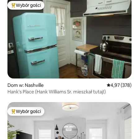
Wybór gości
Najpopularniejsze z kategorii Wybór gości
Dom w: Nashville
Średnia ocena: 
4,97 (378)
Hank's Place (Hank Williams Sr. mieszkał tutaj!)
Wybór gości
Najpopularniejsze z kategorii Wybór gości