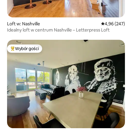
Loft w: Nashville
Średnia ocena: 
4,96 (247)
Idealny loft w centrum Nashville – Letterpress Loft
Wybór gości
Najpopularniejsze z kategorii Wybór gości