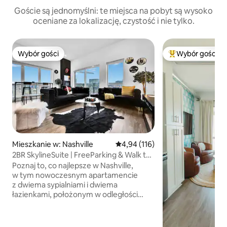
Goście są jednomyślni: te miejsca na pobyt są wysoko
oceniane za lokalizację, czystość i nie tylko.
Wybór gości
Wybór gości
Wybór gości
Najpopularniejsze
Mieszkanie w: Nashville
Średnia ocena: 4,94 na 5, liczba 
4,94 (116)
2BR SkylineSuite | FreeParking & Walk to
Broadway
Poznaj to, co najlepsze w Nashville,
w tym nowoczesnym apartamencie
z dwiema sypialniami i dwiema
łazienkami, położonym w odległości
spaceru od Broadwayu i innych
kultowych miejsc w Nashville. Każda
sypialnia jest ozdobiona motywami