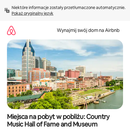
Przejdź
Niektóre informacje zostały przetłumaczone automatycznie. 
do
Pokaż oryginalny język
treści
Wynajmij swój dom na Airbnb
Miejsca na pobyt w pobliżu: Country
Music Hall of Fame and Museum