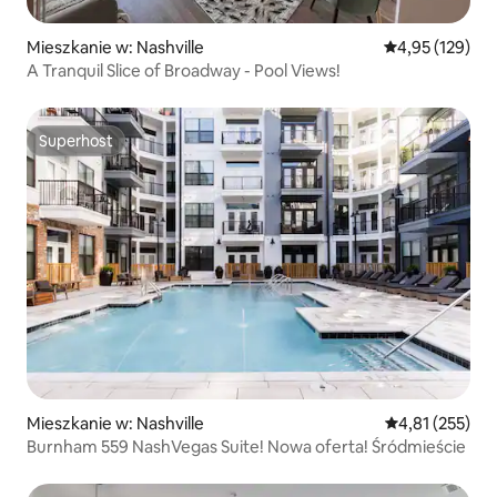
Mieszkanie w: Nashville
Średnia ocena: 
4,95 (129)
A Tranquil Slice of Broadway - Pool Views!
Superhost
Superhost
Mieszkanie w: Nashville
Średnia ocena: 
4,81 (255)
Burnham 559 NashVegas Suite! Nowa oferta! Śródmieście