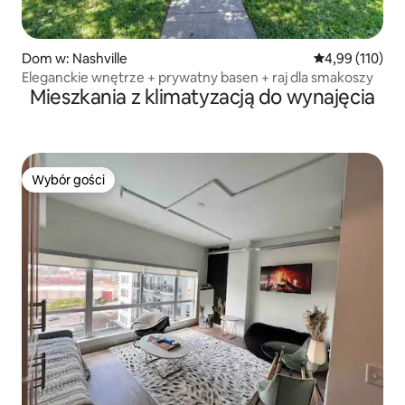
Dom w: Nashville
Średnia ocena: 
4,99 (110)
Eleganckie wnętrze + prywatny basen + raj dla smakoszy
Mieszkania z klimatyzacją do wynajęcia
Wybór gości
Wybór gości