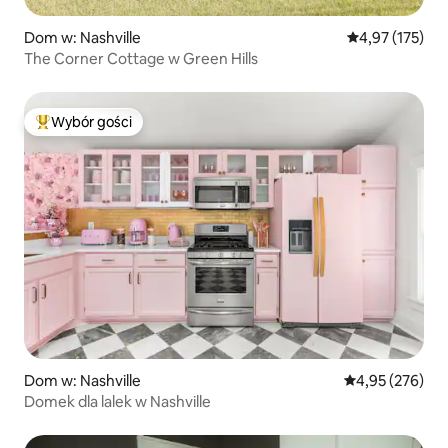
Dom w: Nashville
Średnia ocena: 
4,97 (175)
The Corner Cottage w Green Hills
Wybór gości
Najpopularniejsze z kategorii Wybór gości
Dom w: Nashville
Średnia ocena: 
4,95 (276)
Domek dla lalek w Nashville