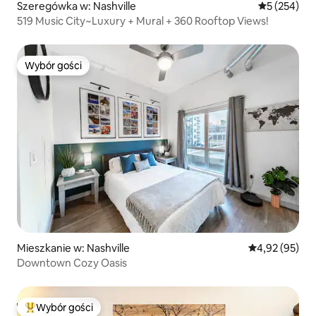
Szeregówka w: Nashville
Średnia ocen
5 (254)
519 Music City~Luxury + Mural + 360 Rooftop Views!
Wybór gości
Wybór gości
Mieszkanie w: Nashville
Średnia ocena:
4,92 (95)
Downtown Cozy Oasis
Wybór gości
Najpopularniejsze z kategorii Wybór gości