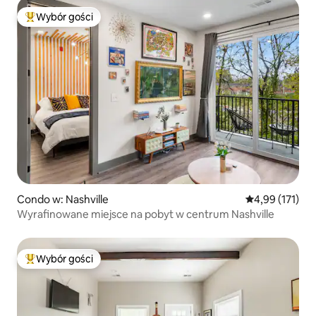
Wybór gości
Najpopularniejsze z kategorii Wybór gości
Condo w: Nashville
Średnia ocena: 
4,99 (171)
Wyrafinowane miejsce na pobyt w centrum Nashville
Wybór gości
Najpopularniejsze z kategorii Wybór gości