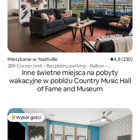
Mieszkanie w: Nashville
Średnia ocena:
4,9 (230)
2BR Corner Unit – Bezpłatny parking – Balkon –
Inne świetne miejsca na pobyty
Podgrzewany basen!
wakacyjne w pobliżu Country Music Hall
of Fame and Museum
Wybór gości
Najpopularniejsze z kategorii Wybór gości