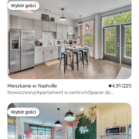
Wybór gości
Wybór gości
Mieszkanie w: Nashville
Średnia ocena: 
4,91 (221)
Nowoczesny|Apartament w centrum|Spacer do
Broadwayu|Basen|Siłownia|
Wybór gości
Wybór gości