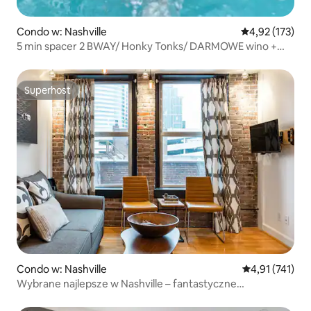
Condo w: Nashville
Średnia ocena: 
4,92 (173)
5 min spacer 2 BWAY/ Honky Tonks/ DARMOWE wino +
balkon
Superhost
Superhost
Condo w: Nashville
Średnia ocena: 
4,91 (741)
Wybrane najlepsze w Nashville – fantastyczne
mieszkanie!