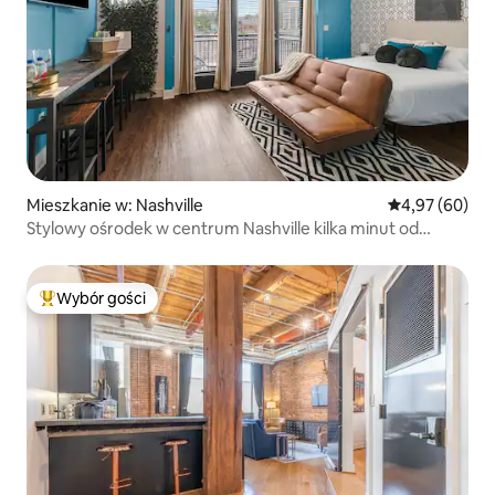
Mieszkanie w: Nashville
Średnia ocena:
4,97 (60)
Stylowy ośrodek w centrum Nashville kilka minut od
Broadwayu
Wybór gości
Najpopularniejsze z kategorii Wybór gości