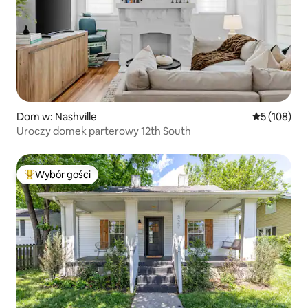
Dom w: Nashville
Średnia ocen
5 (108)
Uroczy domek parterowy 12th South
Wybór gości
Najpopularniejsze z kategorii Wybór gości