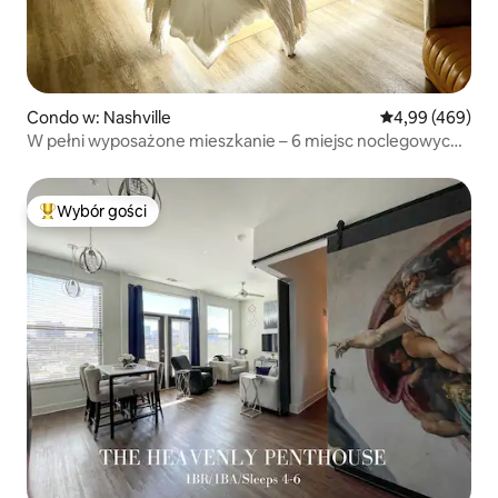
Condo w: Nashville
Średnia ocena: 
4,99 (469)
W pełni wyposażone mieszkanie – 6 miejsc noclegowych
– spacer do Broadwayu
Wybór gości
Najpopularniejsze z kategorii Wybór gości