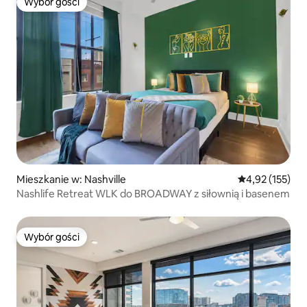
Wybór gości
Wybór gości
Mieszkanie w: Nashville
Średnia ocena: 
4,92 (155)
Nashlife Retreat WLK do BROADWAY z siłownią i basenem
Wybór gości
Wybór gości