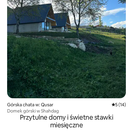
Górska chata w: Qusar
Średnia oce
5 (14)
Domek górski w Shahdag
Przytulne domy i świetne stawki
miesięczne