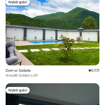
Wybór gości
Wybór gości
Dom w: Gebele
Średnia oce
5 (17)
Area36 Golden Loft
Wybór gości
Wybór gości