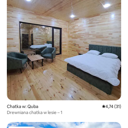
Chatka w: Quba
Średnia ocena:
4,74 (31)
Drewniana chatka w lesie – 1