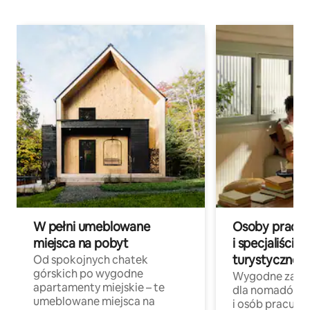
W pełni umeblowane
Osoby pracują
miejsca na pobyt
i specjaliści z
turystycznej
Od spokojnych chatek
górskich po wygodne
Wygodne zakw
apartamenty miejskie – te
dla nomadów 
umeblowane miejsca na
i osób pracując