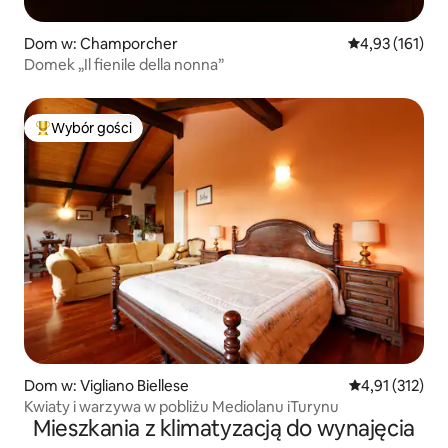
Dom w: Champorcher
Średnia ocena: 
4,93 (161)
Domek „Il fienile della nonna”
Wybór gości
Najpopularniejsze z kategorii Wybór gości
Dom w: Vigliano Biellese
Średnia ocena: 
4,91 (312)
Kwiaty i warzywa w pobliżu Mediolanu iTurynu
Mieszkania z klimatyzacją do wynajęcia