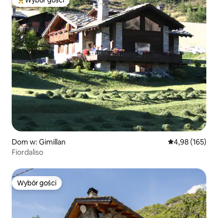
Najpopularniejsze z kategorii Wybór gości
Dom w: Gimillan
Średnia ocena: 
4,98 (165)
Fiordaliso
Wybór gości
Wybór gości