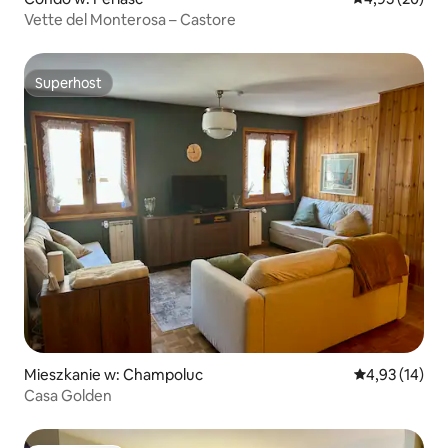
Vette del Monterosa – Castore
Superhost
Superhost
Mieszkanie w: Champoluc
Średnia ocena:
4,93 (14)
Casa Golden