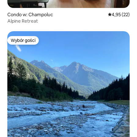
Condo w: Champoluc
Średnia ocena:
4,95 (22)
Alpine Retreat
Wybór gości
Wybór gości