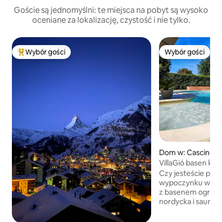
Goście są jednomyślni: te miejsca na pobyt są wysoko
oceniane za lokalizację, czystość i nie tylko.
Wybór gości
Wybór gości
Najpopularniejsze z kategorii Wybór gości
Wybór gości
Dom w: Cascinette
VillaGió basen kąp
wyłącznego użyt
Czy jesteście par
wypoczynku w spo
z basenem ogrodo
nordycka i sauna)
inny WEEKEND? A
A może z okazji 