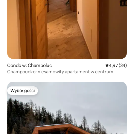
Condo w: Champoluc
Średnia ocena:
4,97 (34)
Champoudzo: niesamowity apartament w centrum
miasta.
Wybór gości
Wybór gości