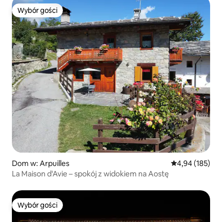
Wybór gości
Wybór gości
Dom w: Arpuilles
Średnia ocena: 
4,94 (185)
La Maison d'Avie – spokój z widokiem na Aostę
Wybór gości
Wybór gości