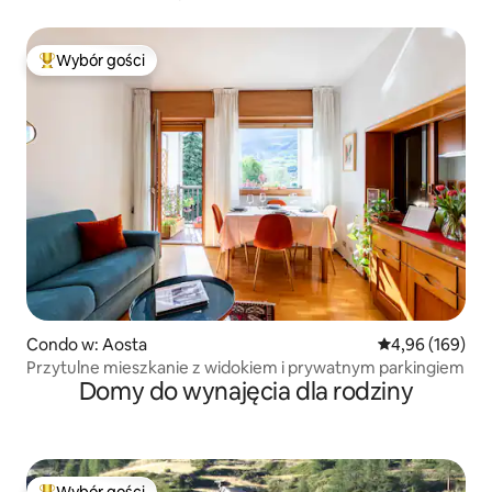
Wybór gości
Najpopularniejsze z kategorii Wybór gości
Condo w: Aosta
Średnia ocena: 
4,96 (169)
Przytulne mieszkanie z widokiem i prywatnym parkingiem
Domy do wynajęcia dla rodziny
Wybór gości