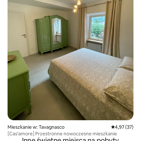
Mieszkanie w: Tavagnasco
Średnia ocena:
4,97 (37)
[Cas'amore] Przestronne nowoczesne mieszkanie
Inne świetne miejsca na pobyty