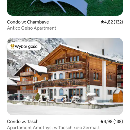
Condo w: Chambave
Średnia ocena: 
4,82 (132)
Antico Gelso Apartment
Wybór gości
Najpopularniejsze z kategorii Wybór gości
Condo w: Täsch
Średnia ocena: 
4,98 (138)
Apartament Amethyst w Taesch koło Zermatt