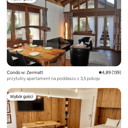
Wybór gości
Condo w: Zermatt
Średnia ocena: 
4,89 (139)
przytulny apartament na poddaszu z 3,5 pokoju
Wybór gości
Wybór gości