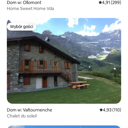
Dom w: Ollomont
Średnia ocena: 
4,91 (299)
Home Sweet Home Vda
Wybór gości
Wybór gości
Dom w: Valtournenche
Średnia ocena: 
4,93 (110)
Chalet du soleil