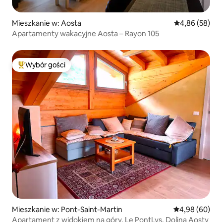
Mieszkanie w: Aosta
Średnia ocena:
4,86 (58)
Apartamenty wakacyjne Aosta – Rayon 105
Wybór gości
Najpopularniejsze z kategorii Wybór gości
Mieszkanie w: Pont-Saint-Martin
Średnia ocena:
4,98 (60)
Apartament z widokiem na góry, Le PontLys, Dolina Aosty