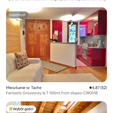
Superhost
Superhost
Mieszkanie w: Tache
Średnia ocena:
4,87 (52)
Fantastic Gressoney la T 100mt from slopes-CIR0018
Wybór gości
Najpopularniejsze z kategorii Wybór gości