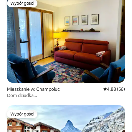
Wybór gości
Wybór gości
Mieszkanie w: Champoluc
Średnia ocena:
4,88 (56)
Dom dziadka...
Wybór gości
Wybór gości