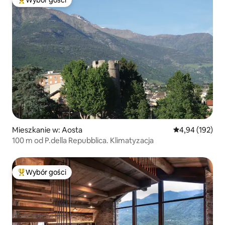
Wybór gości
Najpopularniejsze z kategorii Wybór gości
Mieszkanie w: Aosta
Średnia ocena: 
4,94 (192)
100 m od P.della Repubblica. Klimatyzacja
Wybór gości
Najpopularniejsze z kategorii Wybór gości