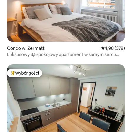
Condo w: Zermatt
Średnia ocena: 
4,98 (379)
Luksusowy 3,5-pokojowy apartament w samym sercu
Zermatt
Wybór gości
Najpopularniejsze z kategorii Wybór gości