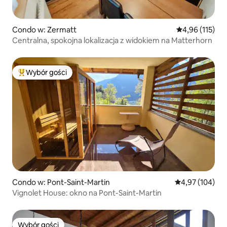
Condo w: Zermatt
Średnia ocena: 
4,96 (115)
Centralna, spokojna lokalizacja z widokiem na Matterhorn
Wybór gości
Najpopularniejsze z kategorii Wybór gości
Condo w: Pont-Saint-Martin
Średnia ocena: 
4,97 (104)
Vignolet House: okno na Pont-Saint-Martin
Wybór gości