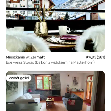
Mieszkanie w: Zermatt
Średnia ocena: 
4,93 (281)
Edelweiss Studio (balkon z widokiem na Matterhorn)
Wybór gości
Wybór gości