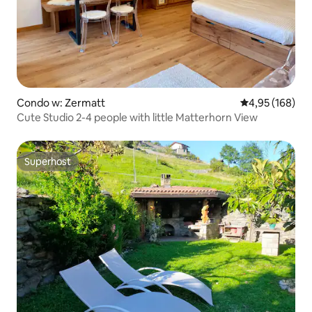
Condo w: Zermatt
Średnia ocena: 
4,95 (168)
Cute Studio 2-4 people with little Matterhorn View
Superhost
Superhost