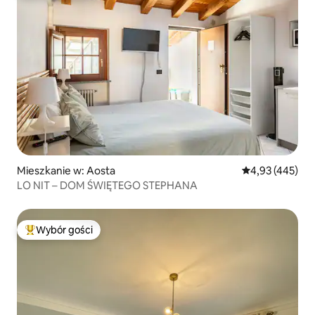
Mieszkanie w: Aosta
Średnia ocena: 
4,93 (445)
LO NIT – DOM ŚWIĘTEGO STEPHANA
Wybór gości
Najpopularniejsze z kategorii Wybór gości