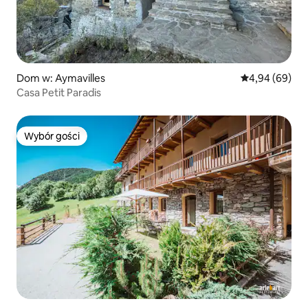
Dom w: Aymavilles
Średnia ocena:
4,94 (69)
Casa Petit Paradis
Wybór gości
Wybór gości