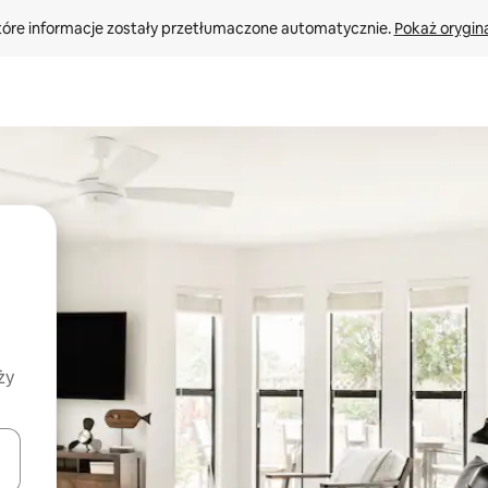
tóre informacje zostały przetłumaczone automatycznie. 
Pokaż orygina
ży
o nich za pomocą klawiszy strzałek w górę i w dół lub przeglądać j