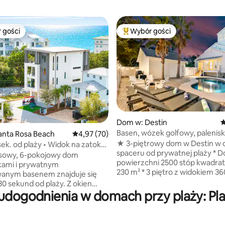
 gości
Wybór gości
arniejsze z kategorii Wybór gości
Najpopularniejsze z kategorii 
5, liczba recenzji: 78
Dom w: Destin
Ś
Basen, wózek golfowy, palenisk
anta Rosa Beach
Średnia ocena: 4,97 na 5, liczba recenzji: 70
4,97 (70)
na plażę
★ 3-piętrowy dom w Destin w o
sek. od plaży • Widok na zatokę
spaceru od prywatnej plaży * Dom o
sc noclegowych • Winda
usowy, 6-pokojowy dom
powierzchni 2500 stóp kwadra
nkami i prywatnym
230 m² * 3 piętro z widokiem 360
anym basenem znajduje się
widokiem na ocean * 3 minuty 
30 sekund od plaży. Z okien
prywatnej plaży i 6 minut piesz
udogodnienia w domach przy plaży: Pl
się widok na zatokę, a do domu
Crystal Beach * Prywatny basen
tać się windą. Miejsce
na podwórku (palenisko i nie tyl
towane z myślą
osobowy wózek golfowy * Park
blemowych wyjazdach