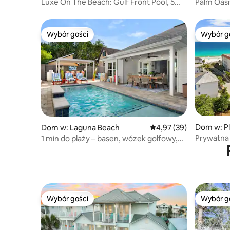
Luxe On The Beach: Gulf Front Pool, 5
Palm Oasi
King Suites
golfowy,
Wybór gości
Wybór g
Wybór gości
Wybór g
Dom w: P
Dom w: Laguna Beach
Średnia ocena: 4,97 na 
4,97 (39)
Prywatna 
1 min do plaży – basen, wózek golfowy,
50 kroków
jacuzzi, palenisko
Wybór gości
Wybór g
Wybór gości
Wybór g