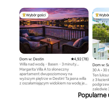
Wybór gości
Wybór
Najpopularniejsze z kategorii Wybór gości
Najpopul
Dom w: Destin
Średnia ocena: 4,92 na 
4,92 (78)
Willa nad wodą・Basen・3 minuty
Dom w: S
spacerem do plaży i restauracji
Margarita Villa A to słoneczny
30 A • 30 
apartament dwupoziomowy na
• 16 miej
Ten luks
wyższym piętrze w Destin! Ta jasna willa
z 3 łazie
z oszałamiającym widokiem na wodę jest
podgrzew
idealna dla maksymalnie 5 osób. Ciesz się
zaledwie 
bezstresowymi dniami na plaży dzięki
Popularne 
rozciąga 
naszemu wyposażeniu plażowemu
można dos
i dostępowi do tunelu plażowego – bez
zaprojek
konieczności przechodzenia przez
o bezpro