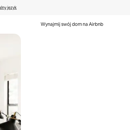
lny język
Wynajmij swój dom na Airbnb
e za pomocą gestów dotykowych lub przesuwania.