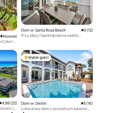
Dom w: Santa Rosa Beach
Średnia ocena: 5 na
5 (12)
Przy plaży l Spektakularne widoki
Nowe miejsce pobytu
Nowość
l Prywatna plaża
rColor!
!
Wybór gości
Najpopularniejsze z kategorii Wybór gości
Średnia ocena: 4,86 na 5, liczba recenzji: 22
4,86 (22)
Dom w: Destin
Średnia ocena: 5 na
5 (16)
ziorem |
Luksusowy dom z prywatnym basenem,