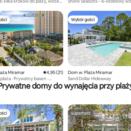
s: kilka kroków do plaży, wózek
Shore Seasons – 6-osobowy w
 podgrzewany basen
golfowy w cenie!
ości
Wybór gości
ości
Wybór gości
laża Miramar
Średnia ocena: 4,95 na 5, liczba recenzji: 21
4,95 (21)
Dom w: Plaża Miramar
5, liczba recenzji: 39
plaża · Prywatny basen ·
Sand Dollar Hideaway
Prywatne domy do wynajęcia przy plaż
 od piasku
ości
Superhost
ości
Superhost