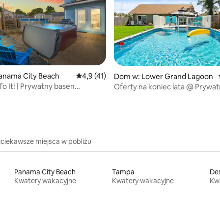
5, liczba recenzji: 75
anama City Beach
Średnia ocena: 4,9 na 5, liczba recenzji: 41
4,9 (41)
Dom w: Lower Grand Lagoon
To It! | Prywatny basen
Oferty na koniec lata @ Prywa
klimat czekają
przyjazny zwierzętom!
jciekawsze miejsca w pobliżu
Panama City Beach
Tampa
Des
Kwatery wakacyjne
Kwatery wakacyjne
Kw