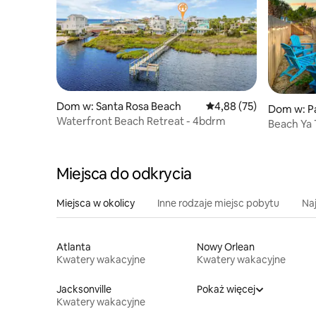
Dom w: Santa Rosa Beach
Średnia ocena: 4,88 na 
4,88 (75)
Dom w: P
Waterfront Beach Retreat - 4bdrm
Beach Ya 
i plażowy 
Miejsca do odkrycia
Miejsca w okolicy
Inne rodzaje miejsc pobytu
Na
Atlanta
Nowy Orlean
Kwatery wakacyjne
Kwatery wakacyjne
Jacksonville
Pokaż więcej
Kwatery wakacyjne