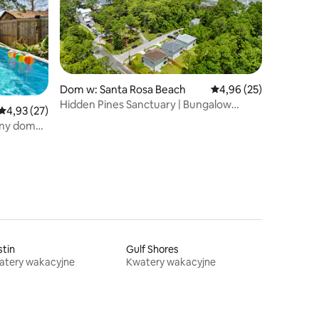
Dom w: Santa Rosa Beach
Średnia ocena: 4,96 na 
4,96 (25)
Hidden Pines Sanctuary | Bungalow
Średnia ocena: 4,93 na 5, liczba recenzji: 27
4,93 (27)
Escape w pobliżu 30A
tny dom
tin
Gulf Shores
atery wakacyjne
Kwatery wakacyjne