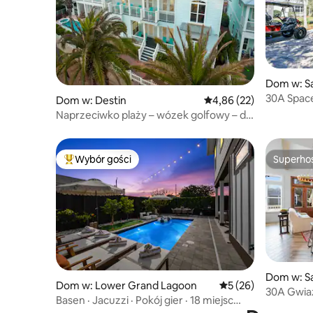
Dom w: S
30A Space
Dom w: Destin
Średnia ocena: 4,86 na 
4,86 (22)
wózek go
Naprzeciwko plaży – wózek golfowy – dla
16 osób
Wybór gości
Superho
Najpopularniejsze z kategorii Wybór gości
Superho
Dom w: S
Dom w: Lower Grand Lagoon
Średnia ocena: 5 na 
5 (26)
30A Gwiaz
Basen · Jacuzzi · Pokój gier · 18 miejsc
dom