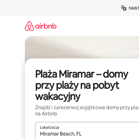
Przejdź
Niek
do
treści
Plaża Miramar – domy
przy plaży na pobyt
wakacyjny
Znajdź i zarezerwuj wyjątkowe domy przy pla
na Airbnb
Lokalizacja
Gdy wyniki będą dostępne, możesz poruszać się p