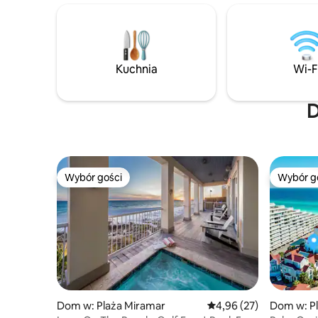
ruchliwą drogę! Twój wspaniały
grupowych
wypoczynek na plaży zaczyna się tutaj!
osobowy 
ZNIŻKI NA SIERPIEŃ/JESIEŃ! Więcej nocy
sala gier
= większe oszczędności (z wyłączeniem
Big Buck 
weekendu w Święto Pracy) Dlaczego
Zrelaksuj
Kuchnia
Wi-F
goście to uwielbiają: ・Kilka kroków od
najwyższy
plaży ・Podgrzewany basen* ・Taras
zaopatrzon
nad wodą z widokiem na jezioro ・Sprzęt
świeżym p
D
plażowy i ręczniki ・Łatwe parkowanie
rodzin i 
przestrze
pobytu na
Wybór gości
Wybór g
Wybór gości
Wybór g
Dom w: Plaża Miramar
Średnia ocena: 4,96 na 
4,96 (27)
Dom w: P