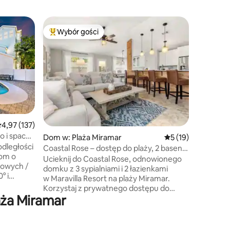
Dom w: P
Wybór gości
Wybór
Wybór gości
Najpopularniejsze z kategorii Wybór gości
Najpopu
Emerald G
Basen · 
⭐ NAJLE
PIECHOT
DARMOW
6 krzeseł
i zabawk
ZWIERZĄ
jedno z 
Błyszczą
rednia ocena: 4,97 na 5, liczba recenzji: 137
4,97 (137)
i relaks
o i spacer
KUCHNIA 
Dom w: Plaża Miramar
Średnia ocena: 5 na
5 (19)
dległości
potrzeb
Coastal Rose – dostęp do plaży, 2 baseny
telewizor
i wózki golfowe
Ucieknij do Coastal Rose, odnowionego
towych /
i streami
domku z 3 sypialniami i 2 łazienkami
° i
3 dedyk
w Maravilla Resort na plaży Miramar.
pieszo do
z GARAŻE
Korzystaj z prywatnego dostępu do
o do
i atrakcj
aża Miramar
plaży, 2 basenów, kortów tenisowych i do
 + oaza
minut ⭐
pickleballa oraz 2 wózków golfowych.
ko) * 6-
szybka p
Wcześniej zarządzane profesjonalnie z
ing na
ponad 50 pięciogwiazdkowymi