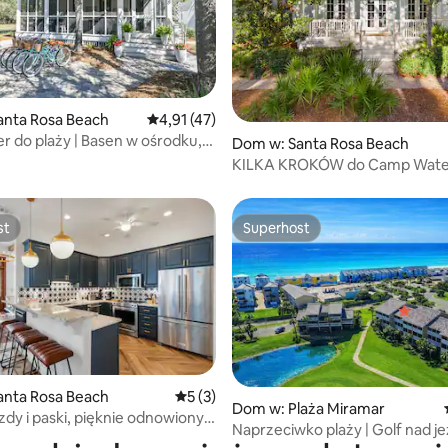
anta Rosa Beach
Średnia ocena: 4,91 na 5, liczba recenzji: 47
4,91 (47)
r do plaży | Basen w ośrodku,
5, liczba recenzji: 22
Dom w: Santa Rosa Beach
lfowy, rowery
KILKA KROKÓW do Camp Wate
LSV / wózek golfowy i 4 rowery
st
Superhost
st
Superhost
anta Rosa Beach
Średnia ocena: 5 na 5, liczba recenzji: 3
5 (3)
5, liczba recenzji: 26
Dom w: Plaża Miramar
dy i paski, pięknie odnowiony
Naprzeciwko plaży | Golf nad je