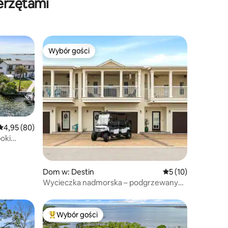
erzętami
5 gwiazdek!
Wybór gości
Wybór gości
Wybór gości
Średnia ocena: 4,95 na 5, liczba recenzji: 80
4,95 (80)
oki
Dom w: Destin
Średnia ocena: 5 na
5 (10)
Wycieczka nadmorska – podgrzewany
basen – wózek golfowy – rowery!
Wybór gości
Najpopularniejsze z kategorii Wybór gości