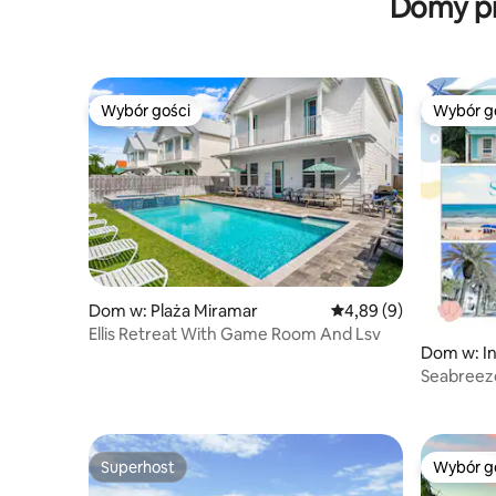
Domy pr
noclegowych
Wybór gości
Wybór g
Wybór gości
Wybór g
Dom w: Plaża Miramar
Średnia ocena: 4,89 na
4,89 (9)
Ellis Retreat With Game Room And Lsv
Dom w: In
Seabreeze
z Inlet/R
Superhost
Wybór g
Superhost
Wybór g