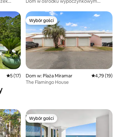
ózek
Dom w ośrodku wypoczynkowym
z prywatną plażą i prywatną bramą
Wybór gości
Wybór gości
Średnia ocena: 5 na 5, liczba recenzji: 17
5 (17)
Dom w: Plaża Miramar
Średnia ocena: 4,79 na 
4,79 (19)
The Flamingo House
y
Wybór gości
Wybór gości