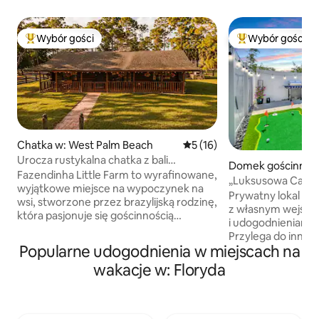
Wybór gości
Wybór gości
Najpopularniejsze z kategorii Wybór gości
Najpopularniejsze
Chatka w: West Palm Beach
Średnia ocena: 5 na 5, liczba
5 (16)
Urocza rustykalna chatka z bali
Domek gościnny 
z basenem i zwierzętami hodowlanymi
Fazendinha Little Farm to wyrafinowane,
„Luksusowa Casit
wyjątkowe miejsce na wypoczynek na
Gardens/USF/Kas
Prywatny lokal w 
wsi, stworzone przez brazylijską rodzinę,
z własnym wejście
która pasjonuje się gościnnością
i udogodnieniami 
i ważnymi przeżyciami. Otoczony naturą
Przylega do innego 
i uroczymi zwierzętami, zachęca do
Popularne udogodnienia w miejscach na
całkowicie oddzie
relaksu i wspólnego spędzania czasu
wejście i przestrzeń 
wakacje w: Floryda
w dobrym stylu. Spędzaj spokojne dni
się tym nowoczes
przy basenie, korzystaj z przytulnego
pobyt w Tampie z j
ceglanego kominka, relaksuj się pod
i putting greenem.
gwiazdami przy ognisku na świeżym
Gardens, USF i Se