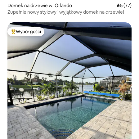
Domek na drzewie w: Orlando
Średnia oce
5 (77)
Zupełnie nowy stylowy i wyjątkowy domek na drzewie!
Wybór gości
Najpopularniejsze z kategorii Wybór gości