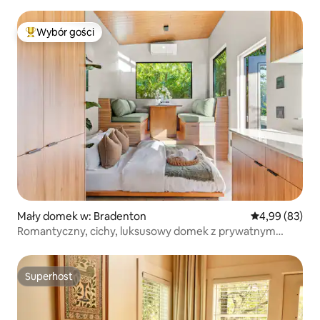
Wybór gości
Najpopularniejsze z kategorii Wybór gości
Mały domek w: Bradenton
Średnia ocena:
4,99 (83)
Romantyczny, cichy, luksusowy domek z prywatnym
jacuzzi
Superhost
Superhost