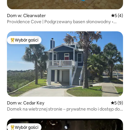
Dom w: Clearwater
Średnia oc
5 (4)
Providence Cove | Podgrzewany basen słonowodny •
12 miejsc noclegowych
Wybór gości
Najpopularniejsze z kategorii Wybór gości
Dom w: Cedar Key
Średnia oc
5 (9)
Domek na wietrznej stronie – prywatne molo i dostęp do
plaży.
Wybór gości
Najpopularniejsze z kategorii Wybór gości