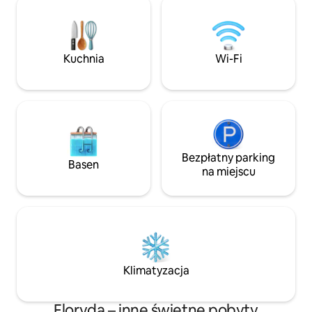
powietrzu i ciesz się wyjątkowymi
Casino. Do dyspozy
chwilami na farmie. W chatce mogą
nowoczesna kuchn
zamieszkać maksymalnie 6 gości.
TV, Wi-Fi i przest
Znajdują się w niej 2 łóżka typu queen
Imprezy, wydarzeni
i dmuchany materac. Oferuje ona
Kuchnia
Wi-Fi
muzyka są niedoz
komfort, prywatność i wyrafinowany,
o przestrzeganie c
rustykalny urok.
dla sąsiadujących 
Bezpłatny parking
Basen
na miejscu
Klimatyzacja
Floryda – inne świetne pobyty