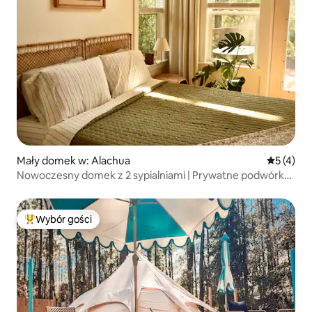
Mały domek w: Alachua
Średnia oc
5 (4)
Nowoczesny domek z 2 sypialniami | Prywatne podwórko
+ wanna na nóżkach
Wybór gości
Najpopularniejsze z kategorii Wybór gości