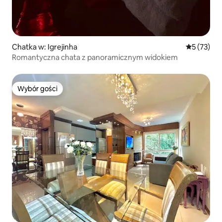
Chatka w: Igrejinha
Średnia oce
5 (73)
Romantyczna chata z panoramicznym widokiem
Wybór gości
Wybór gości