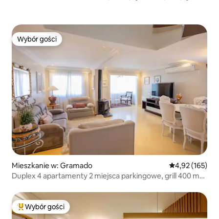
Wybór gości
Wybór gości
Mieszkanie w: Gramado
Średnia ocena: 
4,92 (165)
Duplex 4 apartamenty 2 miejsca parkingowe, grill 400 m
Rua Cober
Wybór gości
Najpopularniejsze z kategorii Wybór gości