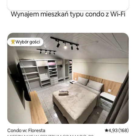
Wynajem mieszkań typu condo z Wi-Fi
Wybór gości
Najpopularniejsze z kategorii Wybór gości
Condo w: Floresta
Średnia ocena: 
4,93 (168)