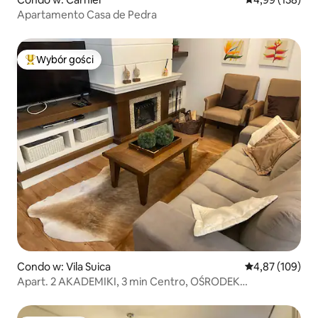
Apartamento Casa de Pedra
Wybór gości
Najpopularniejsze z kategorii Wybór gości
Condo w: Vila Suica
Średnia ocena: 
4,87 (109)
Apart. 2 AKADEMIKI, 3 min Centro, OŚRODEK
WYPOCZYNKOWY KNORVILLE