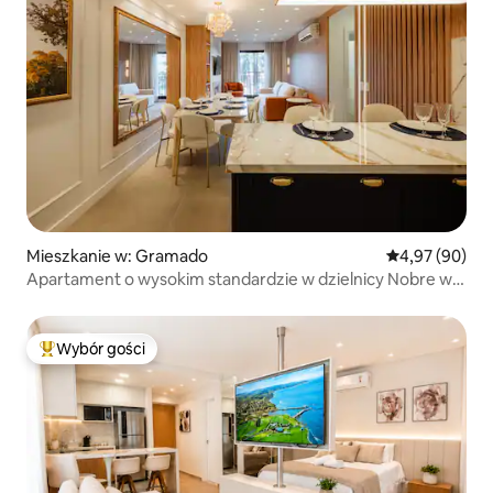
Mieszkanie w: Gramado
Średnia ocena:
4,97 (90)
Apartament o wysokim standardzie w dzielnicy Nobre w
pobliżu centrum
Wybór gości
Najpopularniejsze z kategorii Wybór gości