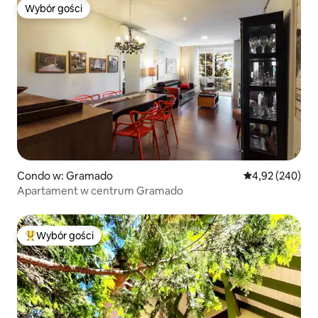
Wybór gości
Wybór gości
Condo w: Gramado
Średnia ocena: 
4,92 (240)
Apartament w centrum Gramado
Wybór gości
Najpopularniejsze z kategorii Wybór gości