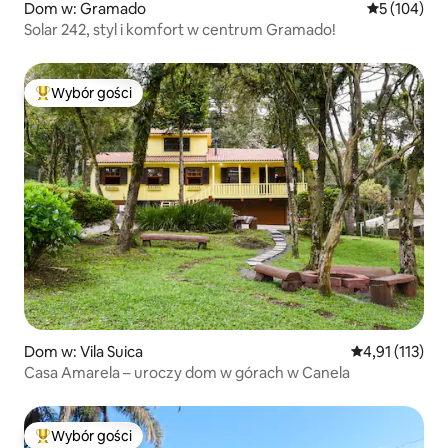
Dom w: Gramado
Średnia ocen
5 (104)
Solar 242, styl i komfort w centrum Gramado!
Wybór gości
Najpopularniejsze z kategorii Wybór gości
Dom w: Vila Suica
Średnia ocena: 
4,91 (113)
Casa Amarela – uroczy dom w górach w Canela
Wybór gości
Najpopularniejsze z kategorii Wybór gości