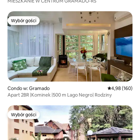
MIESZKANIE W CENTRUM GRAMADO-RS
Wybór gości
Wybór gości
Condo w: Gramado
Średnia ocena: 
4,98 (160)
Apart 2BR |Kominek |500 m Lago Negro| Rodziny
Wybór gości
Wybór gości