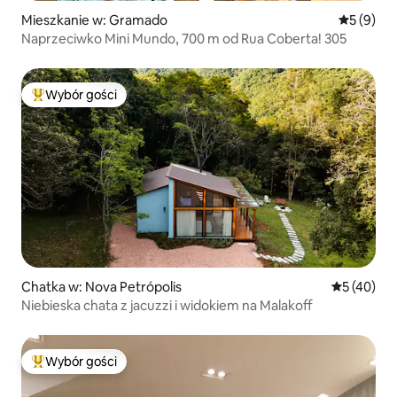
Mieszkanie w: Gramado
Średnia oc
5 (9)
Naprzeciwko Mini Mundo, 700 m od Rua Coberta! 305
Wybór gości
Najpopularniejsze z kategorii Wybór gości
Chatka w: Nova Petrópolis
Średnia oce
5 (40)
Niebieska chata z jacuzzi i widokiem na Malakoff
Wybór gości
Najpopularniejsze z kategorii Wybór gości