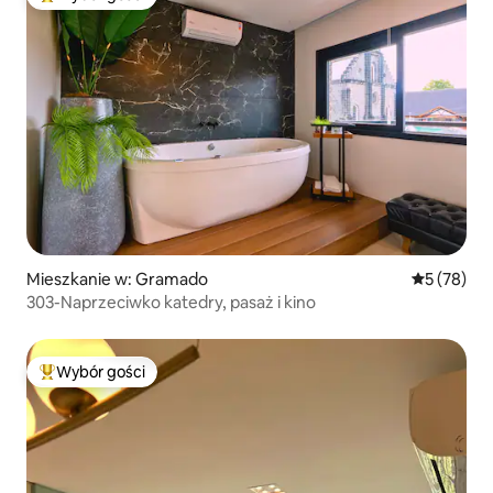
Najpopularniejsze z kategorii Wybór gości
Mieszkanie w: Gramado
Średnia oce
5 (78)
303-Naprzeciwko katedry, pasaż i kino
Wybór gości
Najpopularniejsze z kategorii Wybór gości