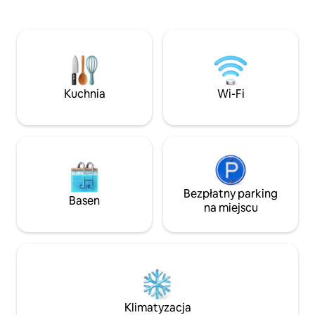
ekspresem do kaw
i kominkiem. * Grill. * Toaleta. * 3 łazienki
beztłuszczową, 
z łóżkiem typu queen, telewizorem
zimnej, naturalnej 
Smart TV oraz klimatyzacją i grzejnikiem
wannę, 1 miejsce 
* Ciepła woda we wszystkich kranach
w spokojnym i zal
i prysznicach. * Strefa usługowa z pralką
Idealne dla osób s
i suszarką. - INTERNET WI-FI * 02 miejsca
gastronomii, komfo
parkingowe, budynek z windą. -
Kuchnia
Wi-Fi
Wszystkie nasze lokale mają: ŁÓŻKO/
ŁAZIENKĘ/KOCE/PODUSZKI.
Bezpłatny parking
Basen
na miejscu
Klimatyzacja