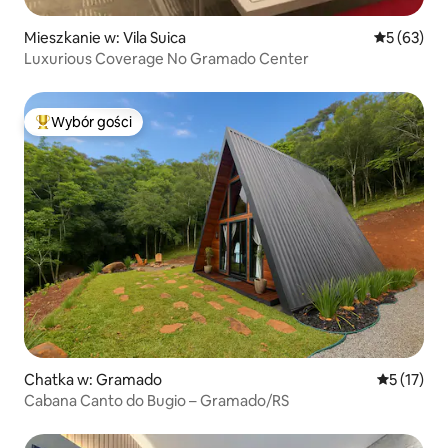
Mieszkanie w: Vila Suica
Średnia oce
5 (63)
Luxurious Coverage No Gramado Center
Wybór gości
Najpopularniejsze z kategorii Wybór gości
Chatka w: Gramado
Średnia oce
5 (17)
Cabana Canto do Bugio – Gramado/RS