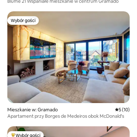
Blume 21 Wspaniałe mieszkanie w centrum Gramado
Wybór gości
Wybór gości
Mieszkanie w: Gramado
Średnia oce
5 (10)
Apartament przy Borges de Medeiros obok McDonald's
Wybór gości