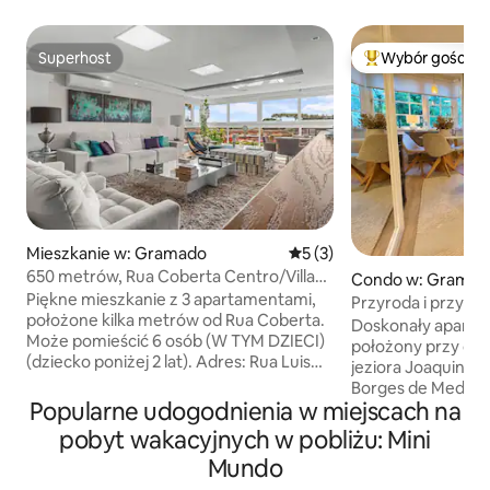
Superhost
Wybór gości
Superhost
Najpopularniejsze
Mieszkanie w: Gramado
Średnia ocena: 5 na 5, liczb
5 (3)
650 metrów, Rua Coberta Centro/Villa
Condo w: Gramad
Verde 202A
Piękne mieszkanie z 3 apartamentami,
Przyroda i przytul
położone kilka metrów od Rua Coberta.
Medeiros
Doskonały apart
Może pomieścić 6 osób (W TYM DZIECI)
położony przy ciche
(dziecko poniżej 2 lat). Adres: Rua Luis
jeziora Joaquina Ri
Bezi nº 111 – Centro – Gramado
Borges de Medeir
Zarządzane przez Diego Oliveira Imóveis
Popularne udogodnienia w miejscach na
wyposażone i urzą
ME * Pełna kuchnia z przyborami
4 telewizory Smart
pobyt wakacyjnych w pobliżu: Mini
gospodarstwa domowego
typu split, kuchn
Mundo
i urządzeniami. * Salon z telewizorem
Dolce Gusto, tra
Smart TV, klimatyzacją ciepło-zimno