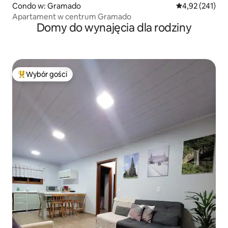
Condo w: Gramado
Średnia ocena: 
4,92 (241)
Apartament w centrum Gramado
Domy do wynajęcia dla rodziny
Wybór gości
Najpopularniejsze z kategorii Wybór gości