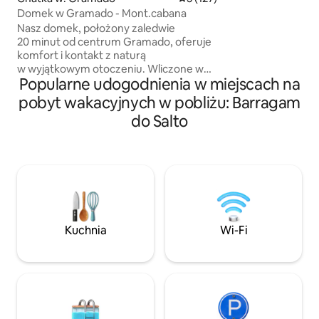
Sypialnia jest oddz
Domek w Gramado - Mont.cabana
zapewnia więcej p
Nasz domek, położony zaledwie
i przytulności. J
20 minut od centrum Gramado, oferuje
wynajęcia na tere
komfort i kontakt z naturą
pełen kwiatów i 
w wyjątkowym otoczeniu. Wliczone w
przez portal Melh
Popularne udogodnienia w miejscach na
noc: • Kosz powitalny z produktami
jedno z najlepszyc
śniadaniowymi 🧺 • Drewno opałowe 🪵 •
pobyt wakacyjnych w pobliżu: Barragam
regionie. Zaledwi
Sole do kąpieli i płyn do kąpieli
Gramado. 🌿✨
do Salto
z bąbelkami 🛁 • Pościel, ręczniki
i szlafroki 🛏️ Chata posiada: * Ogrzewana
wanna na świeżym powietrzu *
Klimatyzacja (gorąca/zimna) * Grzejnik *
Wyposażona kuchnia * Telewizor 4K *
Podgrzewana umywalka w łazience
Obszar zewnętrzny: * Ognisko * Zestaw
piknikowy * Drewno opałowe w cenie
Kuchnia
Wi-Fi
* Dostęp do rzeki