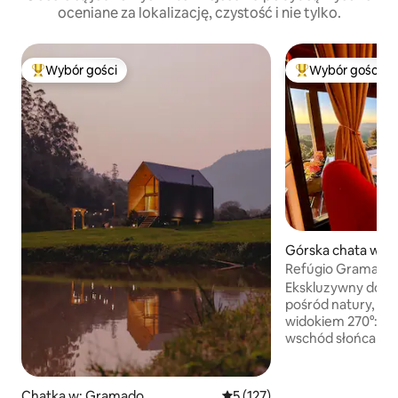
oceniane za lokalizację, czystość i nie tylko.
Wybór gości
Wybór gości
Najpopularniejsze z kategorii Wybór gości
Najpopularniejsze
Górska chata w: 
Refúgio Gramado:
na Serra Gaúcha
Ekskluzywny dom
pośród natury, z
widokiem 270°: obu
wschód słońca z łó
podziwiając zachó
na podłodze. Dom
i jacuzzi na chwile
Chatka w: Gramado
Średnia ocena: 5 na 5, liczba 
5 (127)