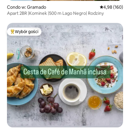
Condo w: Gramado
Średnia ocena: 
4,98 (160)
Apart 2BR |Kominek |500 m Lago Negro| Rodziny
Wybór gości
Najpopularniejsze z kategorii Wybór gości