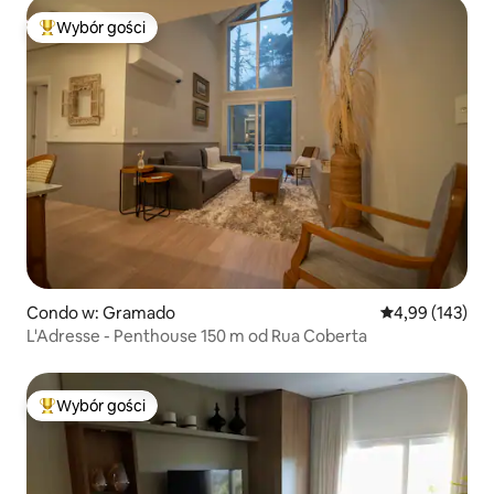
Wybór gości
Najpopularniejsze z kategorii Wybór gości
Condo w: Gramado
Średnia ocena: 
4,99 (143)
L'Adresse - Penthouse 150 m od Rua Coberta
Wybór gości
Najpopularniejsze z kategorii Wybór gości