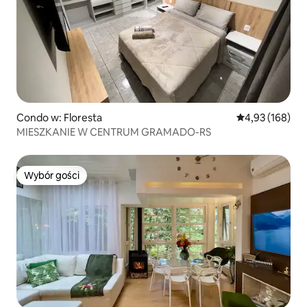
Condo w: Floresta
Średnia ocena: 
4,93 (168)
MIESZKANIE W CENTRUM GRAMADO-RS
Wybór gości
Wybór gości