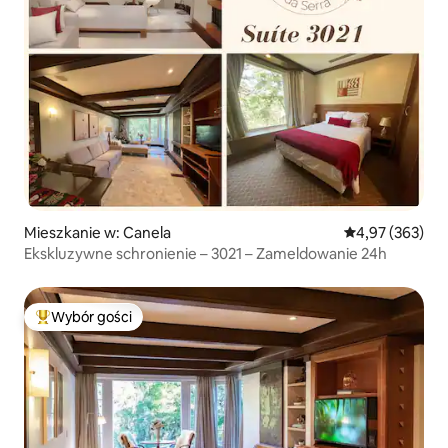
Mieszkanie w: Canela
Średnia ocena: 
4,97 (363)
Ekskluzywne schronienie – 3021 – Zameldowanie 24h
Wybór gości
Najpopularniejsze z kategorii Wybór gości