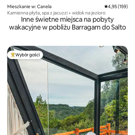
Mieszkanie w: Canela
Średnia ocena: 
4,95 (159)
Kamienna płyta, spa z jacuzzi + widok na jezioro
Inne świetne miejsca na pobyty
wakacyjne w pobliżu Barragam do Salto
Wybór gości
Najpopularniejsze z kategorii Wybór gości