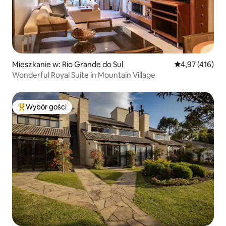
Mieszkanie w: Rio Grande do Sul
Średnia ocena: 
4,97 (416)
Wonderful Royal Suite in Mountain Village
Wybór gości
Najpopularniejsze z kategorii Wybór gości