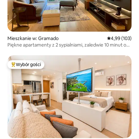
Mieszkanie w: Gramado
Średnia ocena: 
4,99 (103)
Piękne apartamenty z 2 sypialniami, zaledwie 10 minut od
centrum
Wybór gości
Najpopularniejsze z kategorii Wybór gości