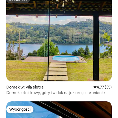
Superhost
Domek w: Vila eletra
Średnia ocena:
4,77 (35)
Domek letniskowy, góry i widok na jezioro, schronienie
Wybór gości
Wybór gości