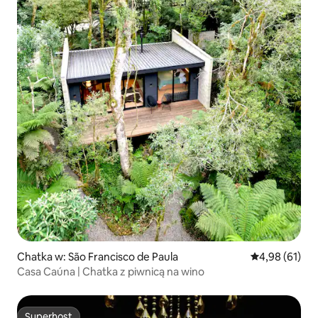
Chatka w: São Francisco de Paula
Średnia ocena:
4,98 (61)
Casa Caúna | Chatka z piwnicą na wino
Superhost