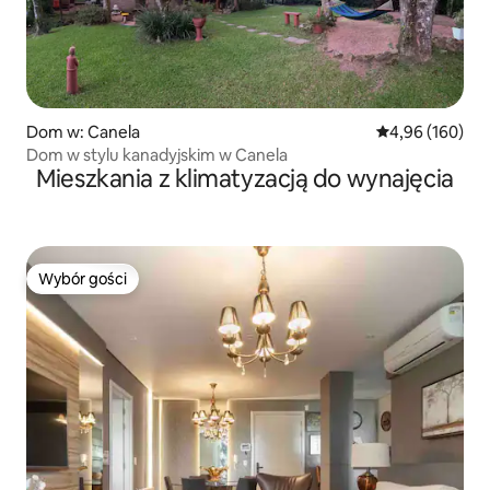
Dom w: Canela
Średnia ocena: 
4,96 (160)
Dom w stylu kanadyjskim w Canela
Mieszkania z klimatyzacją do wynajęcia
Wybór gości
Wybór gości