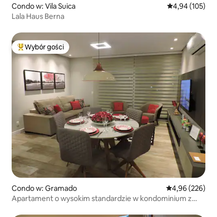
Condo w: Vila Suica
Średnia ocena: 
4,94 (105)
Lala Haus Berna
Wybór gości
Najpopularniejsze z kategorii Wybór gości
Condo w: Gramado
Średnia ocena: 
4,96 (226)
Apartament o wysokim standardzie w kondominium z
basenem