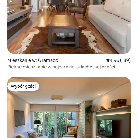
Mieszkanie w: Gramado
Średnia ocena: 
4,96 (189)
Piękne mieszkanie w najbardziej szlachetnej części
Gramado
Wybór gości
Wybór gości