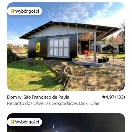
Wybór gości
Najpopularniejsze z kategorii Wybór gości
Dom w: São Francisco de Paula
Średnia ocena: 
4,97 (103)
Recanto dos Oliveiras Gospodarze: Dick i Clair
Wybór gości
Najpopularniejsze z kategorii Wybór gości