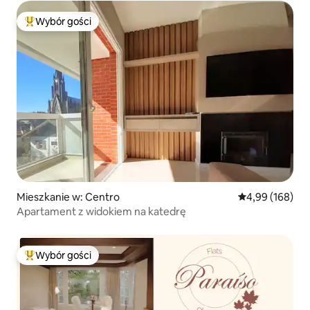
Wybór gości
Najpopularniejsze z kategorii Wybór gości
Mieszkanie w: Centro
Średnia ocena: 
4,99 (168)
Apartament z widokiem na katedrę
Wybór gości
Najpopularniejsze z kategorii Wybór gości