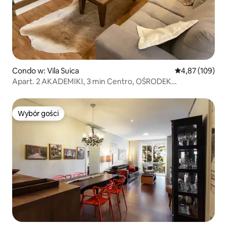
Condo w: Vila Suica
Średnia ocena: 
4,87 (109)
Apart. 2 AKADEMIKI, 3 min Centro, OŚRODEK
WYPOCZYNKOWY KNORVILLE
Wybór gości
Wybór gości