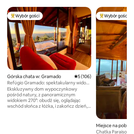
Wybór gości
Wybór gości
Najpopularniejsze z kategorii Wybór gości
Najpopularniejsze
Górska chata w: Gramado
Średnia ocena: 5 na 5, liczba 
5 (106)
Refúgio Gramado: spektakularny widok
na Serra Gaúcha
Ekskluzywny dom wypoczynkowy
pośród natury, z panoramicznym
widokiem 270°: obudź się, oglądając
wschód słońca z łóżka, i zakończ dzień,
podziwiając zachód słońca przy ognisku
na podłodze. Domek z kominkiem
i jacuzzi na chwile czystej wygody.
Miejsce na pobyt 
Sypialnia jest oddzielona od kuchni, co
do
Chatka Paraíso - 0