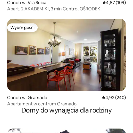
Condo w: Vila Suica
Średnia ocena: 
4,87 (109)
Apart. 2 AKADEMIKI, 3 min Centro, OŚRODEK
WYPOCZYNKOWY KNORVILLE
Wybór gości
Wybór gości
Condo w: Gramado
Średnia ocena: 
4,92 (240)
Apartament w centrum Gramado
Domy do wynajęcia dla rodziny