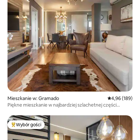
Mieszkanie w: Gramado
Średnia ocena: 
4,96 (189)
Piękne mieszkanie w najbardziej szlachetnej części
Gramado
Wybór gości
Najpopularniejsze z kategorii Wybór gości