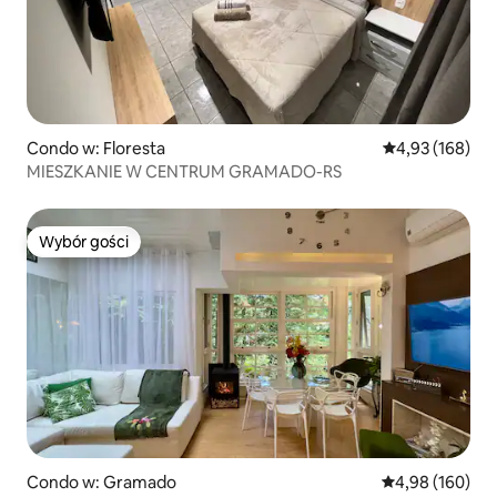
Condo w: Floresta
Średnia ocena: 
4,93 (168)
MIESZKANIE W CENTRUM GRAMADO-RS
Wybór gości
Wybór gości
Condo w: Gramado
Średnia ocena: 
4,98 (160)