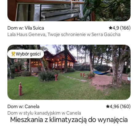
Dom w: Vila Suica
Średnia ocena:
4,9 (166)
Lala Haus Geneva, Twoje schronienie w Serra Gaúcha
Wybór gości
Najpopularniejsze z kategorii Wybór gości
Dom w: Canela
Średnia ocena: 
4,96 (160)
Dom w stylu kanadyjskim w Canela
Mieszkania z klimatyzacją do wynajęcia