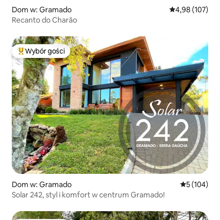
Dom w: Gramado
Średnia ocena: 
4,98 (107)
Recanto do Charão
Wybór gości
Najpopularniejsze z kategorii Wybór gości
Dom w: Gramado
Średnia ocen
5 (104)
Solar 242, styl i komfort w centrum Gramado!