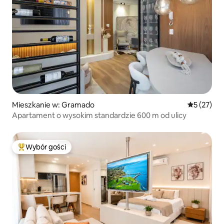
Mieszkanie w: Gramado
Średnia oce
5 (27)
Apartament o wysokim standardzie 600 m od ulicy
Wybór gości
Najpopularniejsze z kategorii Wybór gości