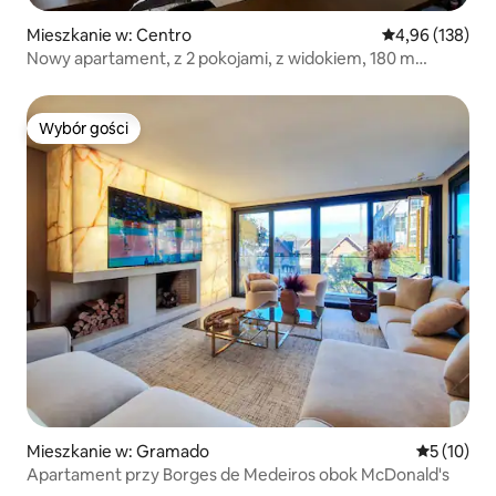
Mieszkanie w: Centro
Średnia ocena: 
4,96 (138)
Nowy apartament, z 2 pokojami, z widokiem, 180 m
zadaszonej ulicy!
Wybór gości
Wybór gości
Mieszkanie w: Gramado
Średnia oce
5 (10)
Apartament przy Borges de Medeiros obok McDonald's