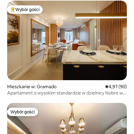
Wybór gości
Najpopularniejsze z kategorii Wybór gości
Mieszkanie w: Gramado
Średnia ocena:
4,97 (90)
Apartament o wysokim standardzie w dzielnicy Nobre w
pobliżu centrum
Wybór gości
Wybór gości