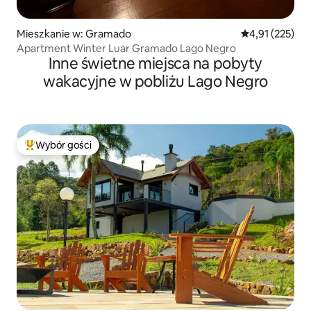
Mieszkanie w: Gramado
Średnia ocena: 
4,91 (225)
Apartment Winter Luar Gramado Lago Negro
Inne świetne miejsca na pobyty
wakacyjne w pobliżu Lago Negro
Wybór gości
Najpopularniejsze z kategorii Wybór gości