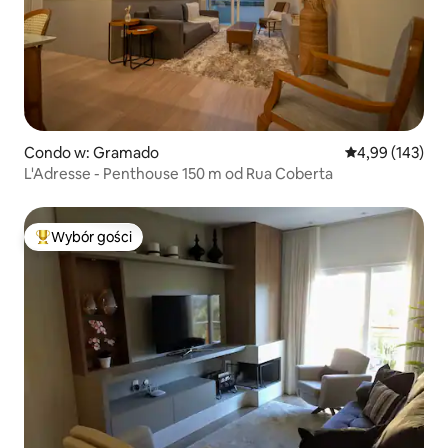
Condo w: Gramado
Średnia ocena: 
4,99 (143)
L'Adresse - Penthouse 150 m od Rua Coberta
Wybór gości
Najpopularniejsze z kategorii Wybór gości