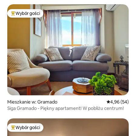
Wybór gości
Najpopularniejsze z kategorii Wybór gości
Mieszkanie w: Gramado
Średnia ocena:
4,96 (54)
Siga Gramado - Piękny apartament! W pobliżu centrum!
Wybór gości
Najpopularniejsze z kategorii Wybór gości