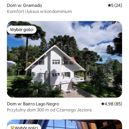
Dom w: Gramado
Średnia oce
5 (24)
Komfort i luksus w kondominium
Wybór gości
Wybór gości
Dom w: Bairro Lago Negro
Średnia ocena:
4,98 (85)
Przytulny dom 300 m od Czarnego Jeziora
Wybór gości