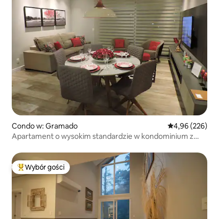
Condo w: Gramado
Średnia ocena: 
4,96 (226)
Apartament o wysokim standardzie w kondominium z
basenem
Wybór gości
Najpopularniejsze z kategorii Wybór gości