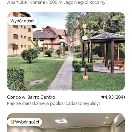
Apart 2BR |Kominek |500 m Lago Negro| Rodziny
Wybór gości
Wybór gości
Condo w: Bairro Centro
Średnia ocena: 
4,93 (204)
Piękne mieszkanie w pobliżu zadaszonej ulicy!
Wybór gości
Najpopularniejsze z kategorii Wybór gości