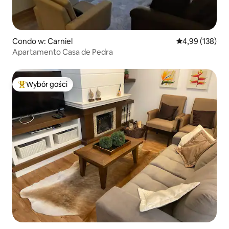
Condo w: Carniel
Średnia ocena: 
4,99 (138)
Apartamento Casa de Pedra
Wybór gości
Najpopularniejsze z kategorii Wybór gości