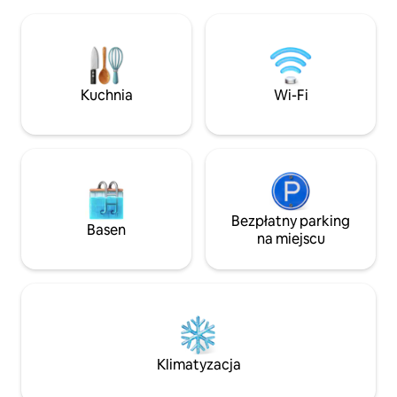
wychowane psy, op
miejskiego, promenada, plaża przyjazna
50 USD za pobyt Minimalny okres
psom, korty tenisowe, plac zabaw
wynajmu to 4 noce 
i otwarta przestrzeń zielona. To miejsce,
sierpień i styczeń
w którym można zwolnić tempo,
miesięczne dostę
naładować baterie i poczuć się jak
jesienno-wiosenn
w domu.
Kuchnia
Wi-Fi
życzenie. Podwójny ogrzewany garaż
50 USD za noc jesie
podczas rezerwow
Bezpłatny parking
Basen
na miejscu
Klimatyzacja