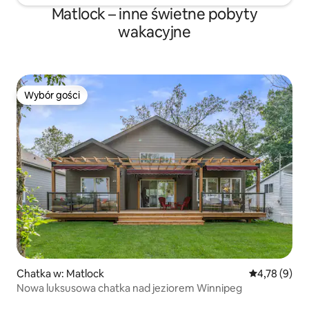
Matlock – inne świetne pobyty
wakacyjne
Wybór gości
Wybór gości
Chatka w: Matlock
Średnia ocena
4,78 (9)
Nowa luksusowa chatka nad jeziorem Winnipeg