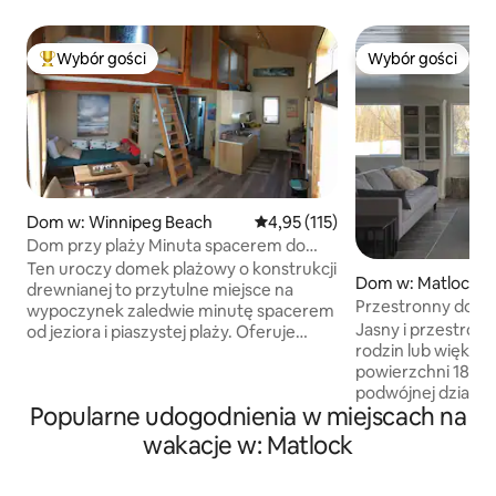
Wybór gości
Wybór gości
Najpopularniejsze z kategorii Wybór gości
Wybór gości
Dom w: Winnipeg Beach
Średnia ocena: 4,95 na 5, liczba 
4,95 (115)
Dom przy plaży Minuta spacerem do
plaży!
Ten uroczy domek plażowy o konstrukcji
Dom w: Matlock
drewnianej to przytulne miejsce na
Przestronny domek
wypoczynek zaledwie minutę spacerem
10 osób
Jasny i przestronn
od jeziora i piaszystej plaży. Oferuje
rodzin lub większych gru
uroczy salon, dwie sypialnie w stylu loftu,
powierzchni 185 m
do których prowadzą drabinki okrętowe,
podwójnej działce
łazienkę z toaletą i wygodny aneks
Popularne udogodnienia w miejscach na
do spędzania czas
kuchenny – idealne miejsce na
jak i na zewnątrz! Na terenie obiektu
relaksujący, beztroski pobyt. Wyjdź na
wakacje w: Matlock
znajduje się parki
zewnątrz, a znajdziesz się tuż obok
5 pojazdów. Dozwolone są dobrze
pięknego, 4-hektarowego parku