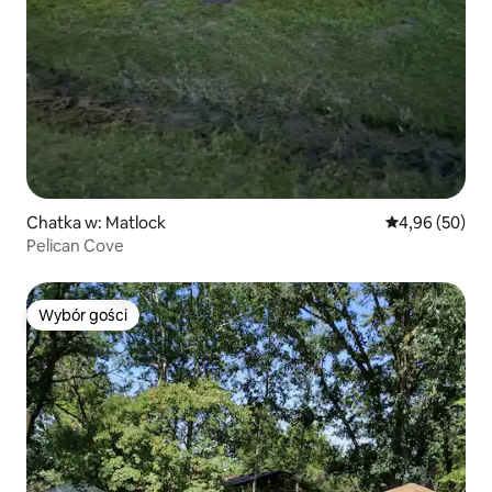
Chatka w: Matlock
Średnia ocena:
4,96 (50)
Pelican Cove
Wybór gości
Wybór gości