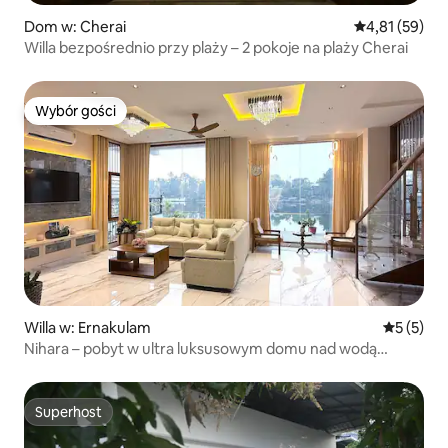
Dom w: Cherai
Średnia ocena:
4,81 (59)
Willa bezpośrednio przy plaży – 2 pokoje na plaży Cherai
Wybór gości
Wybór gości
Willa w: Ernakulam
Średnia oc
5 (5)
Nihara – pobyt w ultra luksusowym domu nad wodą
w Kochi!
Superhost
Superhost