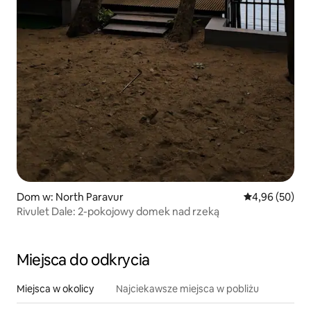
Dom w: North Paravur
Średnia ocena:
4,96 (50)
Rivulet Dale: 2-pokojowy domek nad rzeką
Miejsca do odkrycia
Miejsca w okolicy
Najciekawsze miejsca w pobliżu