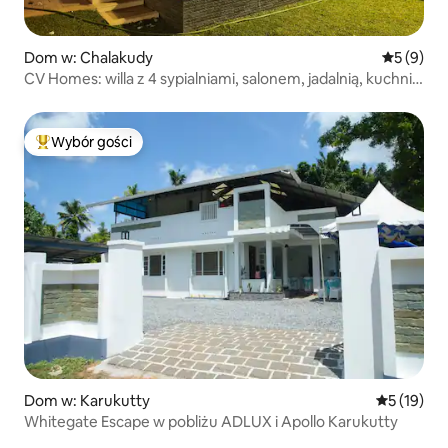
Dom w: Chalakudy
Średnia oc
5 (9)
CV Homes: willa z 4 sypialniami, salonem, jadalnią, kuchnią
i basenem typu infinity w mieście Chalakudy
Wybór gości
Najpopularniejsze z kategorii Wybór gości
Dom w: Karukutty
Średnia oce
5 (19)
Whitegate Escape w pobliżu ADLUX i Apollo Karukutty