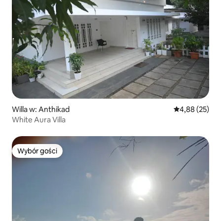
Willa w: Anthikad
Średnia ocena:
4,88 (25)
White Aura Villa
Wybór gości
Wybór gości