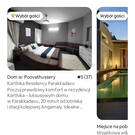
Wybór gości
Wybór gości
Najpopularniejsze z kategorii Wybór gości
Wybór gości
Dom w: Poovathussery
Średnia ocena: 5 na 5, liczba
5 (37)
Karthika Residency Parakkadavu
Poczuj prawdziwy komfort w rezydencji
Karthika – luksusowym domu
w Parakkadavu, 20 minut od lotniska
i stacji kolejowej Angamaly. Idealne
miejsce dla dużych grup –
4 przestronne, klimatyzowane sypialnie
z łóżkami typu king-size i przyległymi
Miejsce na pobyt 
łazienkami dla 8 osób dorosłych. Ciesz
Wyjątkowa willa z