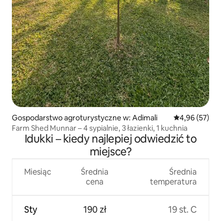
Gospodarstwo agroturystyczne w: Adimali
Średnia ocena:
4,96 (57)
Farm Shed Munnar – 4 sypialnie, 3 łazienki, 1 kuchnia
Idukki – kiedy najlepiej odwiedzić to
miejsce?
Miesiąc
Średnia
Średnia
cena
temperatura
Sty
190 zł
19 st. C