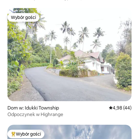
filmowy
Wybór gości
Wybór gości
Dom w: Idukki Township
Średnia ocena:
4,98 (44)
Odpoczynek w Highrange
Wybór gości
Najpopularniejsze z kategorii Wybór gości