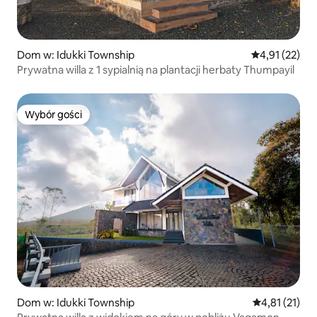
Dom w: Idukki Township
Średnia ocena:
4,91 (22)
Prywatna willa z 1 sypialnią na plantacji herbaty Thumpayil
Wybór gości
Wybór gości
Dom w: Idukki Township
Średnia ocena:
4,81 (21)