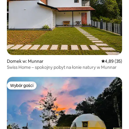
Domek w: Munnar
Średnia ocena:
4,89 (35)
Swiss Home – spokojny pobyt na łonie natury w Munnar
Wybór gości
Wybór gości