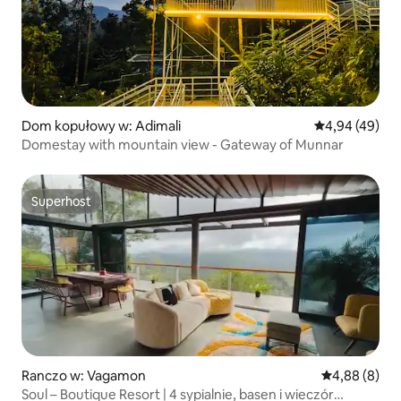
Dom kopułowy w: Adimali
Średnia ocena:
4,94 (49)
Domestay with mountain view - Gateway of Munnar
Superhost
Superhost
Ranczo w: Vagamon
Średnia ocena
4,88 (8)
Soul – Boutique Resort | 4 sypialnie, basen i wieczór