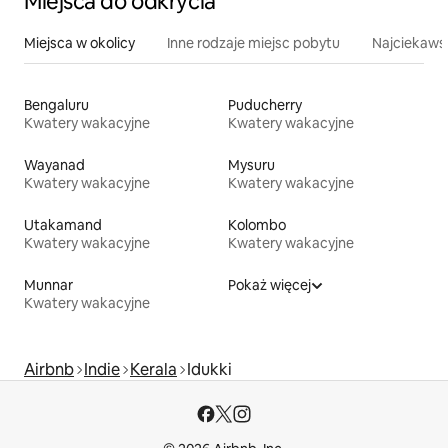
Miejsca do odkrycia
Miejsca w okolicy
Inne rodzaje miejsc pobytu
Najciekawsz
Bengaluru
Puducherry
Kwatery wakacyjne
Kwatery wakacyjne
Wayanad
Mysuru
Kwatery wakacyjne
Kwatery wakacyjne
Utakamand
Kolombo
Kwatery wakacyjne
Kwatery wakacyjne
Munnar
Pokaż więcej
Kwatery wakacyjne
Airbnb
Indie
Kerala
Idukki