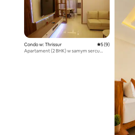
Condo w: Thrissur
Średnia ocena: 5 na
5 (9)
Apartament (2 BHK) w samym sercu
Thrissur