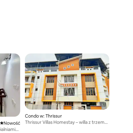
Condo w: Thrissur
Thrissur Villas Homestay – willa z trzema
Nowe miejsce pobytu
Nowość
sypialniami
ialniami