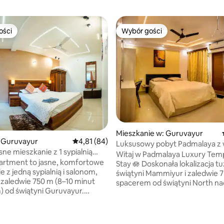
ości
Wybór gości
ości
Wybór gości
Mieszkanie w: Guruvayur
 Guruvayur
Średnia ocena: 4,81 na 5, liczba recenzji: 84
4,81 (84)
Luksusowy pobyt Padmalaya z
e mieszkanie z 1 sypialnią
na świątynię (kołyska dla niemo
Witaj w Padmalaya Luxury Tem
w pobliżu świątyni Guruvayur |
artment to jasne, komfortowe
Stay 🪷 Doskonała lokalizacja tuż obok
ja | Parking
 z jedną sypialnią i salonom,
świątyni Mammiyur i zaledwie 7
zaledwie 750 m (8–10 minut
spacerem od świątyni North n
5, liczba recenzji: 18
 od świątyni Guruvayur.
Guruvayur. W apartamencie znajduje się
cja, szybkie Wi-Fi, schludna
1 łóżko typu king-size i 2 łóżka
 przytulny salon, funkcjonalna
pojedyncze dla 4 osób dorosły
 bezpłatny bezpieczny parking
i 1 dziecka, dzięki czemu może