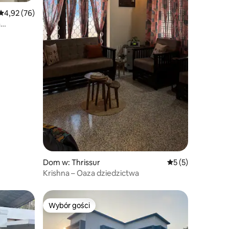
Średnia ocena: 4,92 na 5, liczba recenzji: 76
4,92 (76)
a
w domu
Dom w: Thrissur
Średnia ocena: 5 n
5 (5)
Krishna – Oaza dziedzictwa
Wybór gości
Wybór gości