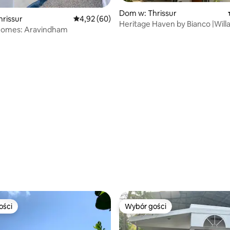
5, liczba recenzji: 18
Dom w: Thrissur
rissur
Średnia ocena: 4,92 na 5, liczba recenzji: 60
4,92 (60)
Heritage Haven by Bianco |Will
Homes: Aravindham
z 4 sypialniami|Poczuj się jak 
ości
Wybór gości
ości
Wybór gości