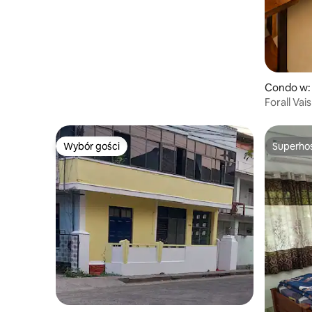
Condo w:
Forall Va
Pobyt rod
Wybór gości
Superho
Wybór gości
Superho