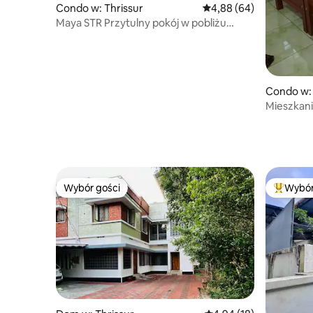
Condo w: Thrissur
Średnia ocena: 4,88 na 5
4,88 (64)
Maya STR Przytulny pokój w pobliżu
Swaraj Round
Condo w:
Mieszkani
Thrikarth
Wybór gości
Wybór
Wybór gości
Najpopul