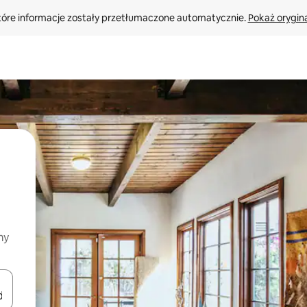
tóre informacje zostały przetłumaczone automatycznie. 
Pokaż orygina
my
o nich za pomocą klawiszy strzałek w górę i w dół lub przeglądać j