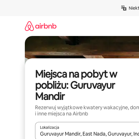
Przejdź
Niek
do
treści
Miejsca na pobyt w
pobliżu: Guruvayur
Mandir
Rezerwuj wyjątkowe kwatery wakacyjne, do
i inne miejsca na Airbnb
Lokalizacja
Gdy wyniki będą dostępne, możesz poruszać się p