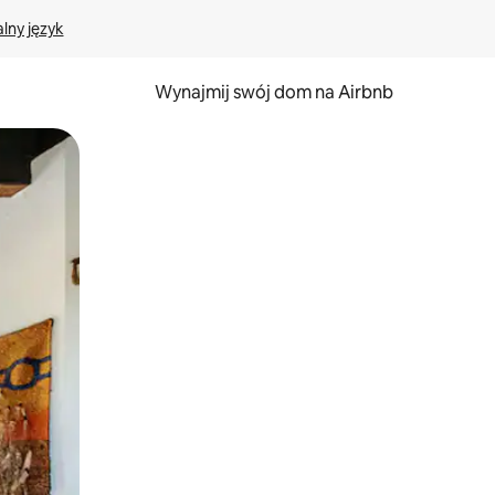
lny język
Wynajmij swój dom na Airbnb
e za pomocą gestów dotykowych lub przesuwania.