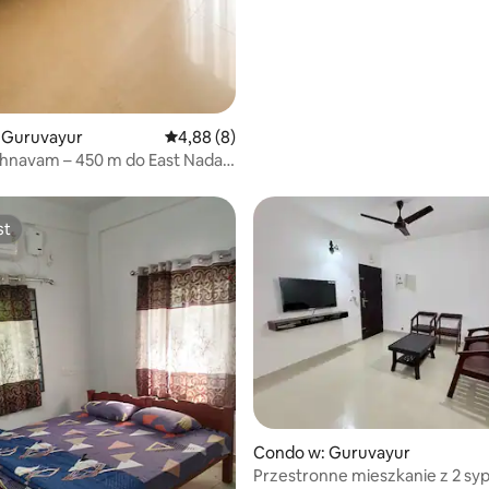
 Guruvayur
Średnia ocena: 4,88 na 5, liczba recenzji: 8
4,88 (8)
ishnavam – 450 m do East Nada |
zinny
st
st
Condo w: Guruvayur
Przestronne mieszkanie z 2 syp