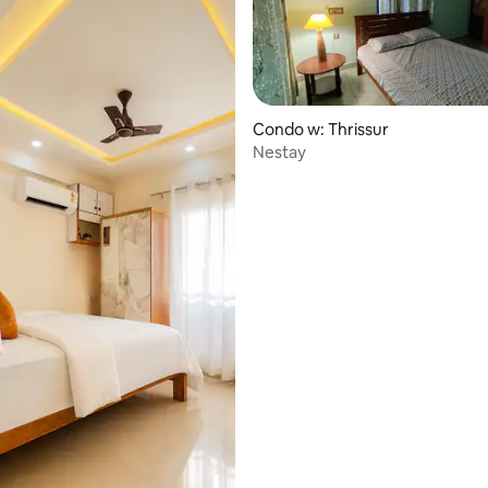
Condo w: Thrissur
Nestay
 5, liczba recenzji: 9