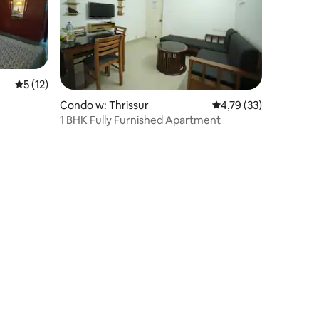
Średnia ocena: 5 na 5, liczba recenzji: 12
5 (12)
Condo w: Thrissur
Średnia ocena: 4,79 na 
4,79 (33)
1 BHK Fully Furnished Apartment