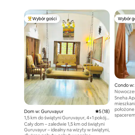
Wybór gości
Wybór g
Najpopularniejsze z kategorii Wybór gości
Wybór g
Condo w:
Nowoczesn
i salonką 
Sneha Ap
Klimatyzac
mieszkanie
położone 
Dom w: Guruvayur
Średnia ocena: 5 na 
5 (18)
spacerem)
1,5 km do świątyni Guruvayur, 4+1 pokój –
Klimatyza
dla dużej rodziny
Cały dom – zaledwie 1,5 km od świątyni
sypialnia,
Guruvayur – idealny na wizyty w świątyni,
kuchnia i